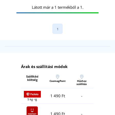
Látott már a 1 termékből a 1.
1
Árak és szállítási módok
Szállítási
költség
CsomagPont
Házhoz
szállítás
1 490 Ft
-
5 kg -ig
1 490 Ft
-