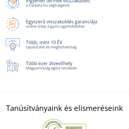
Ingyenes termék visszaküldés
a Packeta.hu segítségével
Egyszerű visszaküldés garanciája
online űrlap a gyors ügyintézéshez
Több, mint 10 ÉV
tapasztalat és megbízhatóság
Több ezer átvevőhely
Magyarország egész területén
Tanúsítványaink és elismeréseink