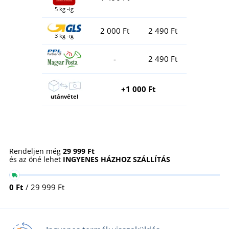
5 kg -ig
2 000 Ft
2 490 Ft
3 kg -ig
-
2 490 Ft
+1 000 Ft
utánvétel
Rendeljen még
29 999 Ft
és az öné lehet
INGYENES HÁZHOZ SZÁLLÍTÁS
0 Ft
/ 29 999 Ft