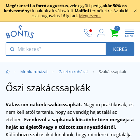
Megérkezett a forró augusztus
, vele együtt pedig
akár 50%-os
kedvezményt
kínálunk a kiválasztott
Malfini
termékekre. Az akció
csak augusztus 16-ig tart.
Megnézem.
0
MENU
KERES
Munkaruházat
Gasztro ruházat
Szakácssapkák
Őszi szakácssapkák
Válasszon nálunk szakácssapkát.
Nagyon praktikusak, és
nem kell attól tartania, hogy az vendég hajat talál az
ételben.
Ezenkívül a sapkának köszönhetően megóvja a
haját az égéstőlvagy a túlzott szennyeződéstől.
Különböző szabásokat kínálunk, hogy mindenki megtalálja