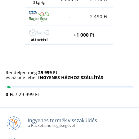
3 kg -ig
-
2 490 Ft
+1 000 Ft
utánvétel
Rendeljen még
29 999 Ft
és az öné lehet
INGYENES HÁZHOZ SZÁLLÍTÁS
0 Ft
/ 29 999 Ft
Ingyenes termék visszaküldés
a Packeta.hu segítségével