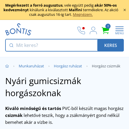
Megérkezett a forró augusztus
, vele együtt pedig
akár 50%-os
kedvezményt
kínálunk a kiválasztott
Malfini
termékekre. Az akció
csak augusztus 16-ig tart.
Megnézem.
0
MENU
KERES
Munkaruházat
Horgász ruházat
Horgász csizmák
Nyári gumicsizmák
horgászoknak
Kiváló minőségű és tartós
PVC-ből készült magas horgász
csizmák
lehetővé teszik, hogy a zsákmányért gond nélkül
bemehet akár a vízbe is.