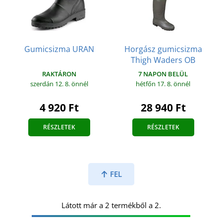
Gumicsizma URAN
Horgász gumicsizma
Thigh Waders OB
RAKTÁRON
7 NAPON BELÜL
szerdán 12. 8.
önnél
hétfőn 17. 8.
önnél
4 920 Ft
28 940 Ft
RÉSZLETEK
RÉSZLETEK
FEL
Látott már a 2 termékből a 2.