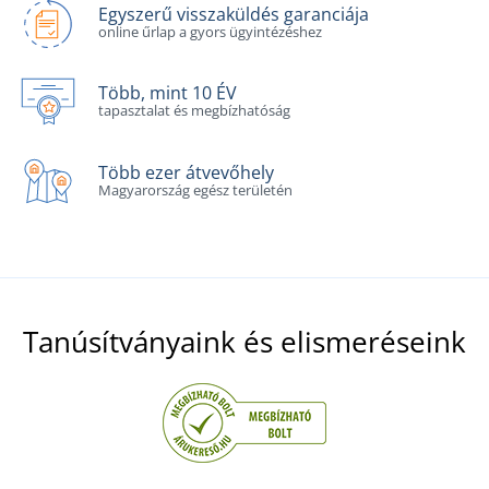
Egyszerű visszaküldés garanciája
online űrlap a gyors ügyintézéshez
Több, mint 10 ÉV
tapasztalat és megbízhatóság
Több ezer átvevőhely
Magyarország egész területén
Tanúsítványaink és elismeréseink