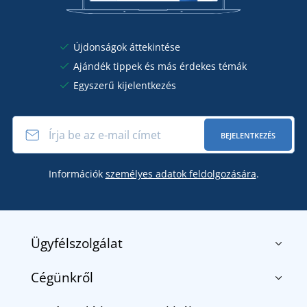
Újdonságok áttekintése
Ajándék tippek és más érdekes témák
Egyszerű kijelentkezés
BEJELENTKEZÉS
Információk
személyes adatok feldolgozására
.
Ügyfélszolgálat
Cégünkről
Kapcsolat
Általános szerződési feltételek