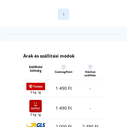
1
Árak és szállítási módok
Szállítási
költség
CsomagPont
Házhoz
szállítás
1 490 Ft
-
5 kg -ig
1 490 Ft
-
5 kg -ig
2 000 Ft
2 490 Ft