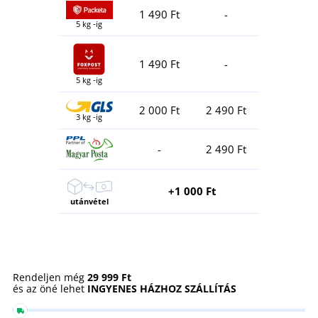
1 490 Ft
-
5 kg -ig
1 490 Ft
-
5 kg -ig
2 000 Ft
2 490 Ft
3 kg -ig
-
2 490 Ft
+1 000 Ft
utánvétel
Rendeljen még
29 999 Ft
és az öné lehet
INGYENES HÁZHOZ SZÁLLÍTÁS