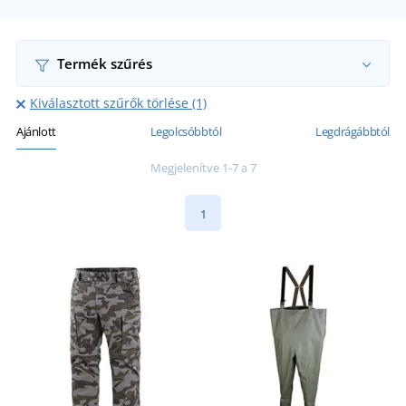
Termék szűrés
Kiválasztott szűrők törlése (1)
Ajánlott
Legolcsóbbtól
Legdrágábbtól
Megjelenítve 1-7 a 7
1