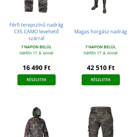
Férfi terepszínű nadrág
CXS CAMO levehető
Magas horgász nadrág
szárral
7 NAPON BELÜL
7 NAPON BELÜL
hétfőn 17. 8.
önnél
hétfőn 17. 8.
önnél
42 510 Ft
16 490 Ft
RÉSZLETEK
RÉSZLETEK