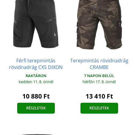
Férfi terepmintás
Terepmintás rövidnadrág
rövidnadrág CXS DIXON
CRAMBE
RAKTÁRON
7 NAPON BELÜL
kedden 11. 8.
önnél
hétfőn 17. 8.
önnél
10 880 Ft
13 410 Ft
RÉSZLETEK
RÉSZLETEK