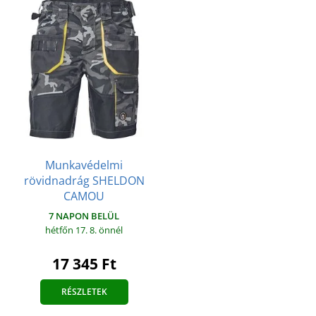
Munkavédelmi
rövidnadrág SHELDON
CAMOU
7 NAPON BELÜL
hétfőn 17. 8.
önnél
17 345 Ft
RÉSZLETEK