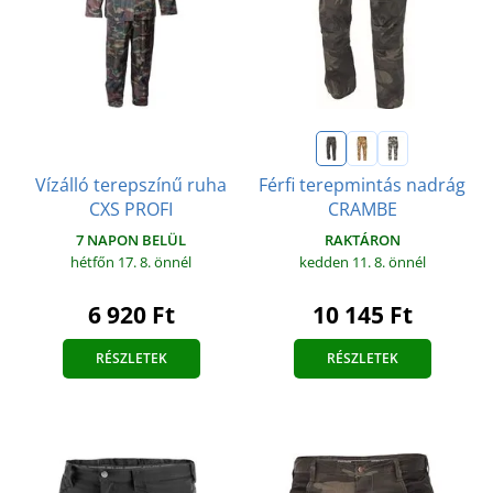
Vízálló terepszínű ruha
Férfi terepmintás nadrág
CXS PROFI
CRAMBE
7 NAPON BELÜL
RAKTÁRON
hétfőn 17. 8.
önnél
kedden 11. 8.
önnél
6 920 Ft
10 145 Ft
RÉSZLETEK
RÉSZLETEK