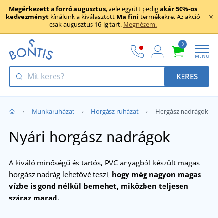
Megérkezett a forró augusztus
, vele együtt pedig
akár 50%-os
kedvezményt
kínálunk a kiválasztott
Malfini
termékekre. Az akció
csak augusztus 16-ig tart.
Megnézem.
0
MENU
KERES
Munkaruházat
Horgász ruházat
Horgász nadrágok
Nyári horgász nadrágok
A kiváló minőségű és tartós, PVC anyagból készült magas
horgász nadrág lehetővé teszi,
hogy még nagyon magas
vízbe is gond nélkül bemehet, miközben teljesen
száraz marad.