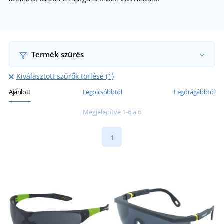
Termék szűrés
Kiválasztott szűrők törlése (1)
Ajánlott
Legolcsóbbtól
Legdrágábbtól
Megjelenítve 1-6 a 6
1