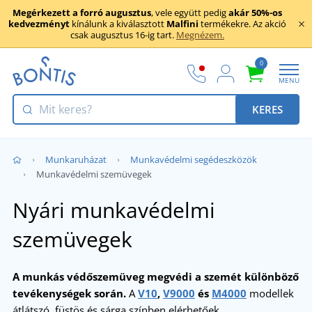
Megérkezett a forró augusztus
, vele együtt pedig
akár 50%-os
kedvezményt
kínálunk a kiválasztott
Malfini
termékekre. Az akció
csak augusztus 16-ig tart.
Megnézem.
0
MENU
KERES
Munkaruházat
Munkavédelmi segédeszközök
Munkavédelmi szemüvegek
Nyári munkavédelmi
szemüvegek
A munkás védőszemüveg megvédi a szemét különböző
tevékenységek során.
A
V10
,
V9000
és
M4000
modellek
átlátszó, füstös és sárga színben elérhetőek.