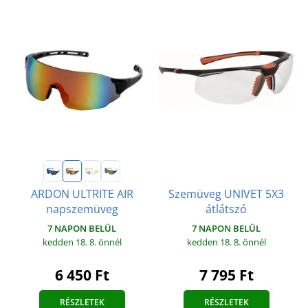
Szemüveg UNIVET 5X3
ARDON ULTRITE AIR
átlátszó
napszemüveg
7 NAPON BELÜL
7 NAPON BELÜL
kedden 18. 8.
önnél
kedden 18. 8.
önnél
7 795 Ft
6 450 Ft
RÉSZLETEK
RÉSZLETEK