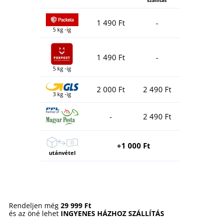
1 490 Ft
-
5 kg -ig
1 490 Ft
-
5 kg -ig
2 000 Ft
2 490 Ft
3 kg -ig
-
2 490 Ft
+1 000 Ft
utánvétel
Rendeljen még
29 999 Ft
és az öné lehet
INGYENES HÁZHOZ SZÁLLÍTÁS