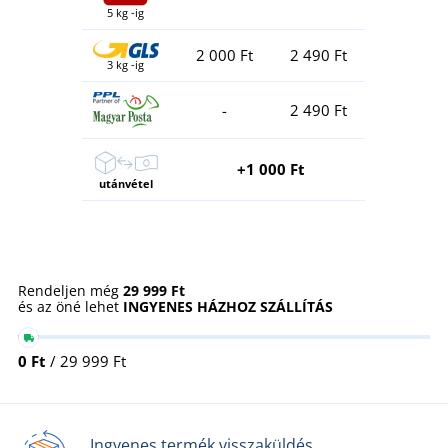
5 kg -ig
2 000 Ft
2 490 Ft
3 kg -ig
-
2 490 Ft
+1 000 Ft
utánvétel
Rendeljen még
29 999 Ft
és az öné lehet
INGYENES HÁZHOZ SZÁLLÍTÁS
0 Ft
/ 29 999 Ft
Ingyenes termék visszaküldés