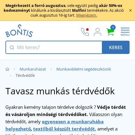
Megérkezett a forró augusztus
, vele együtt pedig
akár 50%-os
kedvezményt
kínálunk a kiválasztott
Malfini
termékekre. Az akció
csak augusztus 16-ig tart.
Megnézem.
0
MENU
KERES
Munkaruházat
Munkavédelmi segédeszközök
Térdvédők
Tavasz munkás térdvédők
Gyakran kemény talajon térdelve dolgozik ?
Védje térdét
és vásároljon minőségi térdvédőket.
Válasszon olyan
térdvédőt, amely
egyenesen a munkaruhába
helyezhető
,
textilből készült terdvédőt
, amelyet a