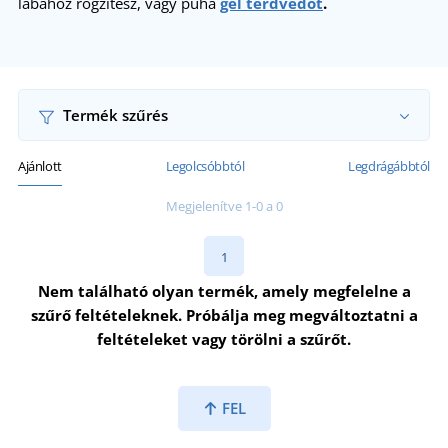
lábához rögzítesz, vagy puha
gél térdvédőt
.
Termék szűrés
Ajánlott
Legolcsóbbtól
Legdrágábbtól
Megjelenítve 1-0 a 0
1
Nem található olyan termék, amely megfelelne a
szűrő feltételeknek. Próbálja meg megváltoztatni a
feltételeket vagy törölni a szűrőt.
FEL