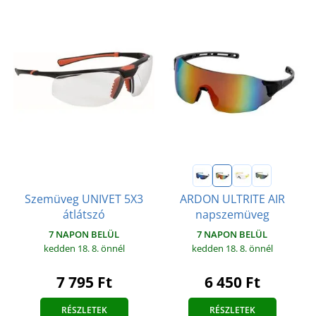
Szemüveg UNIVET 5X3
ARDON ULTRITE AIR
átlátszó
napszemüveg
7 NAPON BELÜL
7 NAPON BELÜL
kedden 18. 8.
önnél
kedden 18. 8.
önnél
7 795 Ft
6 450 Ft
RÉSZLETEK
RÉSZLETEK