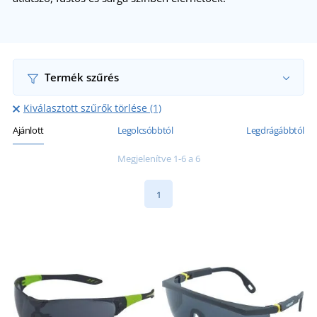
Termék szűrés
Kiválasztott szűrők törlése (1)
Ajánlott
Legolcsóbbtól
Legdrágábbtól
Megjelenítve 1-6 a 6
1