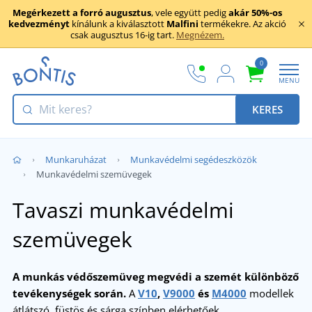
Megérkezett a forró augusztus
, vele együtt pedig
akár 50%-os
kedvezményt
kínálunk a kiválasztott
Malfini
termékekre. Az akció
csak augusztus 16-ig tart.
Megnézem.
0
MENU
KERES
Munkaruházat
Munkavédelmi segédeszközök
Munkavédelmi szemüvegek
Tavaszi munkavédelmi
szemüvegek
A munkás védőszemüveg megvédi a szemét különböző
tevékenységek során.
A
V10
,
V9000
és
M4000
modellek
átlátszó, füstös és sárga színben elérhetőek.