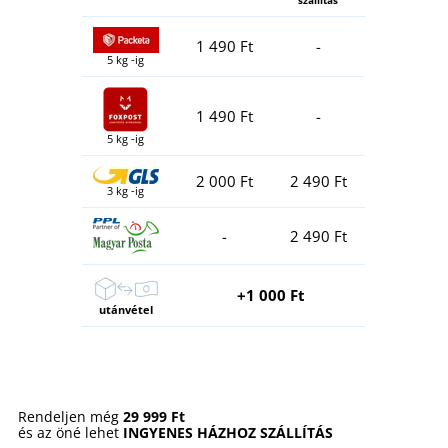
1 490 Ft
-
5 kg -ig
1 490 Ft
-
5 kg -ig
2 000 Ft
2 490 Ft
3 kg -ig
-
2 490 Ft
+1 000 Ft
utánvétel
Rendeljen még
29 999 Ft
és az öné lehet
INGYENES HÁZHOZ SZÁLLÍTÁS