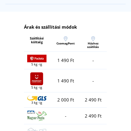
Árak és szállítási módok
Szállítási
költség
CsomagPont
Házhoz
szállítás
1 490 Ft
-
5 kg -ig
1 490 Ft
-
5 kg -ig
2 000 Ft
2 490 Ft
3 kg -ig
-
2 490 Ft