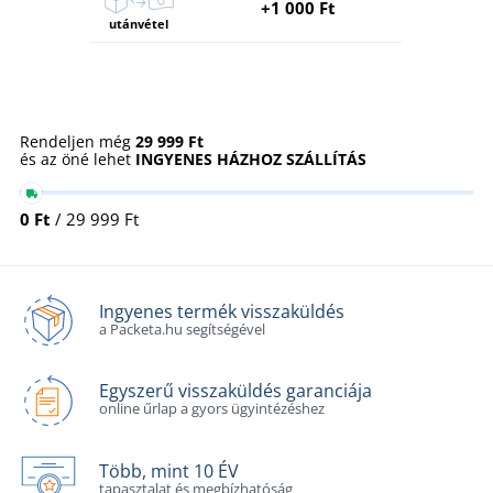
+1 000 Ft
utánvétel
Rendeljen még
29 999 Ft
és az öné lehet
INGYENES HÁZHOZ SZÁLLÍTÁS
0 Ft
/ 29 999 Ft
Ingyenes termék visszaküldés
a Packeta.hu segítségével
Egyszerű visszaküldés garanciája
online űrlap a gyors ügyintézéshez
Több, mint 10 ÉV
tapasztalat és megbízhatóság