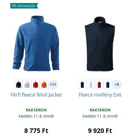
Mi öltöztetjük
+11
+5
Férfi fleece felső Jacket
Fleece mellény Exit
RAKTÁRON
RAKTÁRON
kedden 11. 8.
önnél
kedden 11. 8.
önnél
8 775 Ft
9 920 Ft