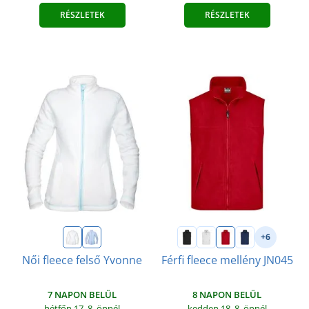
RÉSZLETEK
RÉSZLETEK
+6
Női fleece felső Yvonne
Férfi fleece mellény JN045
7 NAPON BELÜL
8 NAPON BELÜL
hétfőn 17. 8.
önnél
kedden 18. 8.
önnél