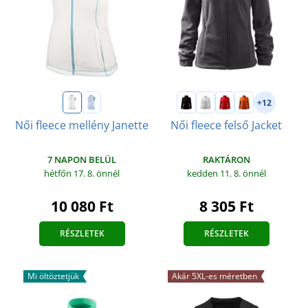
+12
Női fleece mellény Janette
Női fleece felső Jacket
7 NAPON BELÜL
RAKTÁRON
hétfőn 17. 8.
önnél
kedden 11. 8.
önnél
10 080 Ft
8 305 Ft
RÉSZLETEK
RÉSZLETEK
Mi öltöztetjük
Akár 5XL-es méretben