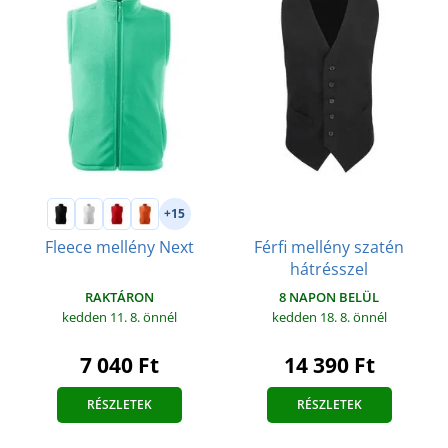
+15
Férfi mellény szatén
Fleece mellény Next
hátrésszel
RAKTÁRON
8 NAPON BELÜL
kedden 11. 8.
önnél
kedden 18. 8.
önnél
7 040 Ft
14 390 Ft
RÉSZLETEK
RÉSZLETEK