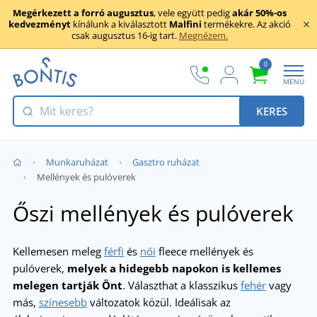
Megérkezett a forró augusztus
, vele együtt pedig
akár 50%-os
kedvezményt
kínálunk a kiválasztott
Malfini
termékekre. Az akció
csak augusztus 16-ig tart.
Megnézem.
0
MENU
KERES
Munkaruházat
Gasztro ruházat
Mellények és pulóverek
Őszi mellények és pulóverek
Kellemesen meleg
férfi
és
női
fleece mellények és
pulóverek,
melyek a hidegebb napokon is kellemes
melegen tartják Önt
. Választhat a klasszikus
fehér
vagy
más,
színesebb
változatok közül. Ideálisak az