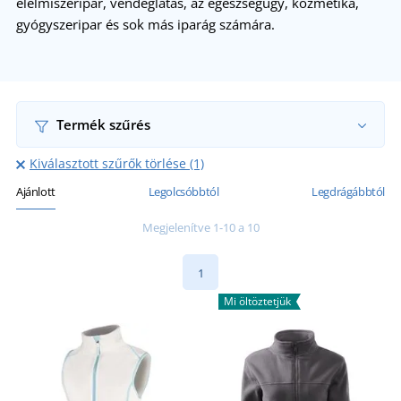
élelmiszeripar, vendéglátás, az egészségügy, kozmetika,
gyógyszeripar és sok más iparág számára.
Termék szűrés
Kiválasztott szűrők törlése (1)
Ajánlott
Legolcsóbbtól
Legdrágábbtól
Megjelenítve 1-10 a 10
1
Mi öltöztetjük