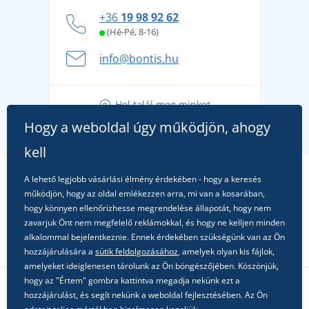
Hogyan vészeljük át a forró nyári napokat
+36
19 98 92 62
kényelmesen és biztonságosan
(Hé-Pé, 8-16)
A nyári kaland a csomagolással kezdődik - készüljön
info@bontis.hu
fel a gondtalan nyaralásra
Tippek friss outfitekhez a gondtalan nyárért
Hol talál meg minket
A kedvenc City póló főszerepben: outfitek minden
Hogy a weboldal úgy működjön, ahogy
alkalomra!
kell
A lehető legjobb vásárlási élmény érdekében - hogy a keresés
működjön, hogy az oldal emlékezzen arra, mi van a kosarában,
hogy könnyen ellenőrizhesse megrendelése állapotát, hogy nem
zavarjuk Önt nem megfelelő reklámokkal, és hogy ne kelljen minden
alkalommal bejelentkeznie. Ennek érdekében szükségünk van az Ön
hozzájárulására a
sütik feldolgozásához
, amelyek olyan kis fájlok,
amelyeket ideiglenesen tárolunk az Ön böngészőjében. Köszönjük,
hogy az "Értem" gombra kattintva megadja nekünk ezt a
hozzájárulást, és segít nekünk a weboldal fejlesztésében. Az Ön
Kövessen minket a közösségi hálózatokon