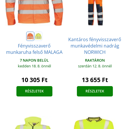
Kantáros fényvisszaverő
munkavédelmi nadrág
Fényvisszaverő
NORWICH
munkaruha felső MALAGA
RAKTÁRON
7 NAPON BELÜL
szerdán 12. 8.
önnél
kedden 18. 8.
önnél
13 655 Ft
10 305 Ft
RÉSZLETEK
RÉSZLETEK