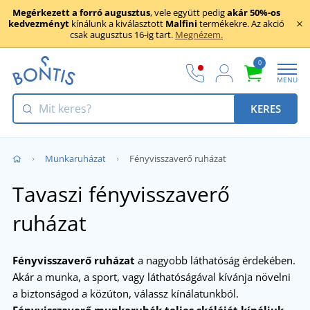
Megérkezett a forró augusztus
, vele együtt pedig
akár 50%-os
kedvezményt
kínálunk a kiválasztott
Malfini
termékekre. Az akció
csak augusztus 16-ig tart.
Megnézem.
0
MENU
KERES
Munkaruházat
Fényvisszaverő ruházat
Tavaszi fényvisszaverő
ruházat
Fényvisszaverő ruházat
a nagyobb láthatóság érdekében.
Akár a munka, a sport, vagy láthatóságával kívánja növelni
a biztonságod a közúton, válassz kínálatunkból.