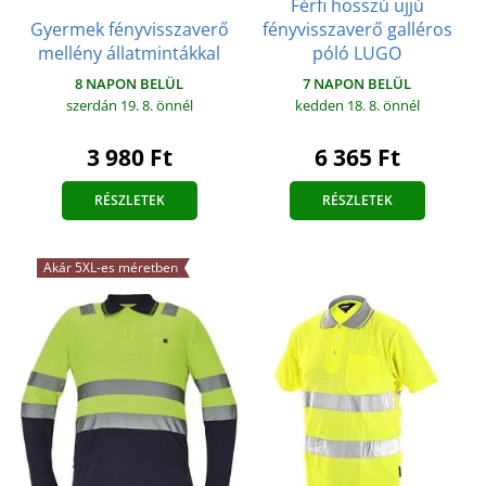
Férfi hosszú ujjú
Gyermek fényvisszaverő
fényvisszaverő galléros
mellény állatmintákkal
póló LUGO
8 NAPON BELÜL
7 NAPON BELÜL
szerdán 19. 8.
önnél
kedden 18. 8.
önnél
3 980 Ft
6 365 Ft
RÉSZLETEK
RÉSZLETEK
Akár 5XL-es méretben