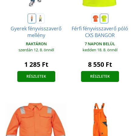
Gyerek fényvisszaverő
Férfi fényvisszaverő póló
mellény
CXS BANGOR
RAKTÁRON
7 NAPON BELÜL
szerdán 12. 8.
önnél
kedden 18. 8.
önnél
1 285 Ft
8 550 Ft
RÉSZLETEK
RÉSZLETEK