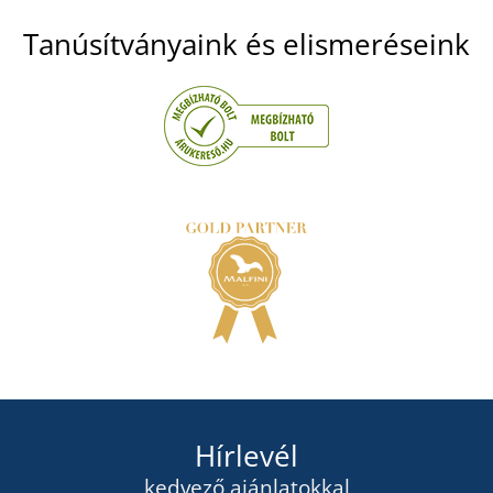
Tanúsítványaink és elismeréseink
Hírlevél
kedvező ajánlatokkal