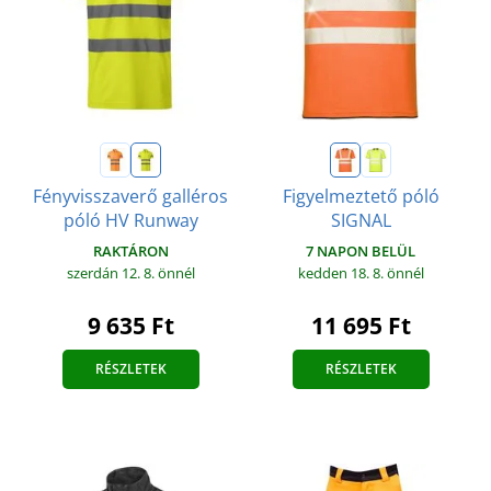
Fényvisszaverő galléros
Figyelmeztető póló
póló HV Runway
SIGNAL
RAKTÁRON
7 NAPON BELÜL
szerdán 12. 8.
önnél
kedden 18. 8.
önnél
9 635 Ft
11 695 Ft
RÉSZLETEK
RÉSZLETEK