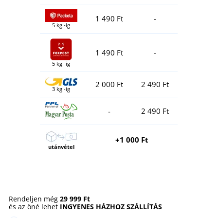
1 490 Ft
-
5 kg -ig
1 490 Ft
-
5 kg -ig
2 000 Ft
2 490 Ft
3 kg -ig
-
2 490 Ft
+1 000 Ft
utánvétel
Rendeljen még
29 999 Ft
és az öné lehet
INGYENES HÁZHOZ SZÁLLÍTÁS