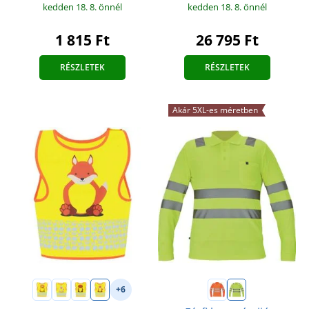
kedden 18. 8.
önnél
kedden 18. 8.
önnél
1 815 Ft
26 795 Ft
RÉSZLETEK
RÉSZLETEK
Akár 5XL-es méretben
+6