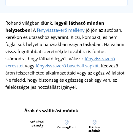
Rohanó világban élünk,
legyél látható minden
helyzetben
! A
fényvisszaverő mellény
jó jön az autóban,
kerékon és utazáshoz egyaránt. Kicsi, kompakt, és nem
foglal sok helyet a hátizsákban vagy a táskában. Ha valami
visszafogottabbat szeretnél,de továbbra is fontos
számodra, hogy látható legyél, válassz
fényvisszaverő
keresztet
vagy
fényvisszaverő baseball sapkát
. Kedvező
áron felszerelheted alkalmazottaid vagy az egész vállalatot.
Ne feledd, hogy biztonság és egészség csak egy van, ez
felelősségteljes hozzáállást igényel.
Árak és szállítási módok
Szállítási
költség
CsomagPont
Házhoz
szállítás