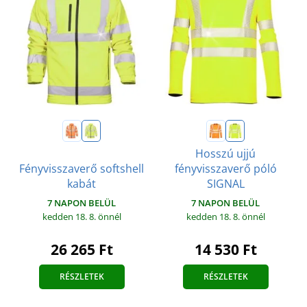
Hosszú ujjú
Fényvisszaverő softshell
fényvisszaverő póló
kabát
SIGNAL
7 NAPON BELÜL
7 NAPON BELÜL
kedden 18. 8.
önnél
kedden 18. 8.
önnél
26 265 Ft
14 530 Ft
RÉSZLETEK
RÉSZLETEK