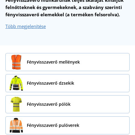
Fényvisszaverő munkaruhák teljes skáláját kínáljuk
felnőtteknek és gyermekeknek, a szabvány szerinti
fényvisszaverő elemekkel (a terméken felsorolva).
Több megjelenítése
Fényvisszaverő mellények
Fényvisszaverő dzsekik
Fényvisszaverő pólók
Fényvisszaverő pulóverek