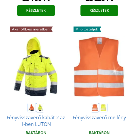
RÉSZLETEK
RÉSZLETEK
Akár 5XL-es méretben
Mi öltöztetjük
Fényvisszaverő kabát 2 az
Fényvisszaverő mellény
1-ben LUTON
RAKTÁRON
RAKTÁRON