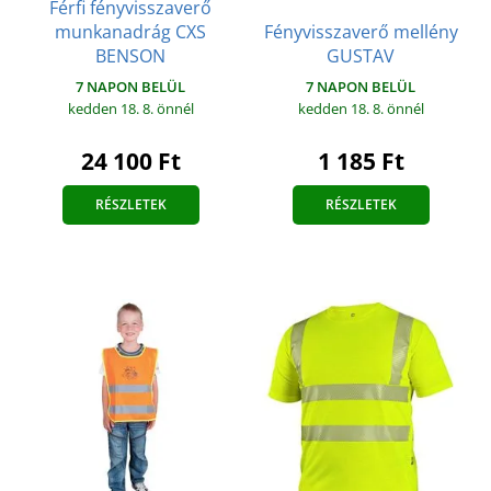
Férfi fényvisszaverő
munkanadrág CXS
Fényvisszaverő mellény
BENSON
GUSTAV
7 NAPON BELÜL
7 NAPON BELÜL
kedden 18. 8.
önnél
kedden 18. 8.
önnél
24 100 Ft
1 185 Ft
RÉSZLETEK
RÉSZLETEK