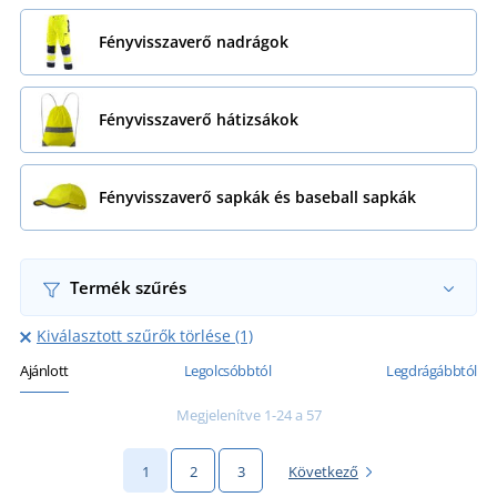
Fényvisszaverő nadrágok
Fényvisszaverő hátizsákok
Fényvisszaverő sapkák és baseball sapkák
Termék szűrés
Kiválasztott szűrők törlése (1)
Ajánlott
Legolcsóbbtól
Legdrágábbtól
Megjelenítve 1-24 a 57
1
2
3
Következő