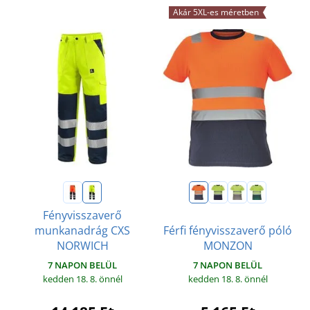
Akár 5XL-es méretben
Fényvisszaverő
munkanadrág CXS
Férfi fényvisszaverő póló
NORWICH
MONZON
7 NAPON BELÜL
7 NAPON BELÜL
kedden 18. 8.
önnél
kedden 18. 8.
önnél