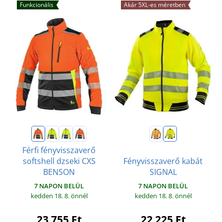
Funkcionális
Akár 5XL-es méretben
Férfi fényvisszaverő
softshell dzseki CXS
Fényvisszaverő kabát
BENSON
SIGNAL
7 NAPON BELÜL
7 NAPON BELÜL
kedden 18. 8.
önnél
kedden 18. 8.
önnél
23 755 Ft
22 225 Ft