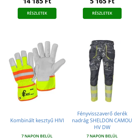
14 185 Ft
5 165 Ft
RÉSZLETEK
RÉSZLETEK
Fényvisszaverő derék
Kombinált kesztyű HIVI
nadrág SHELDON CAMOU
HV DW
7 NAPON BELÜL
7 NAPON BELÜL