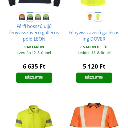
Férfi hosszú ujjú
fényvisszaverő galléros
Fényvisszaverő galléros
póló LEON
ing DOVER
RAKTÁRON
7 NAPON BELÜL
szerdán 12. 8.
önnél
kedden 18. 8.
önnél
6 635 Ft
5 120 Ft
RÉSZLETEK
RÉSZLETEK