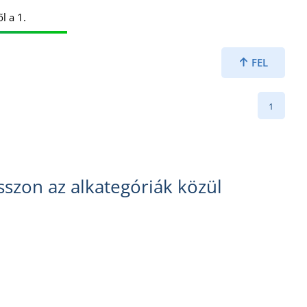
l a 1.
FEL
1
szon az alkategóriák közül