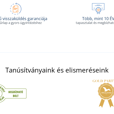
 visszaküldés garanciája
Több, mint 10 É
 űrlap a gyors ügyintézéshez
tapasztalat és megbízha
Tanúsítványaink és elismeréseink