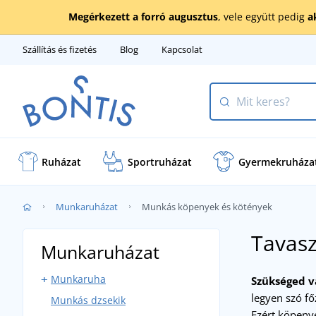
Megérkezett a forró augusztus
, vele együtt pedig
a
Szállítás és fizetés
Blog
Kapcsolat
Ruházat
Sportruházat
Gyermekruháza
Munkaruházat
Munkás köpenyek és kötények
Tavas
Munkaruházat
Munkaruha
Szükséged v
legyen szó fő
Munkás dzsekik
Kantáros munkaruha
Ezért köpeny