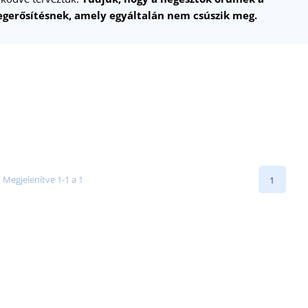
megerősítésnek, amely egyáltalán nem csúszik meg.
Megjelenítve 1-1 a 1
1