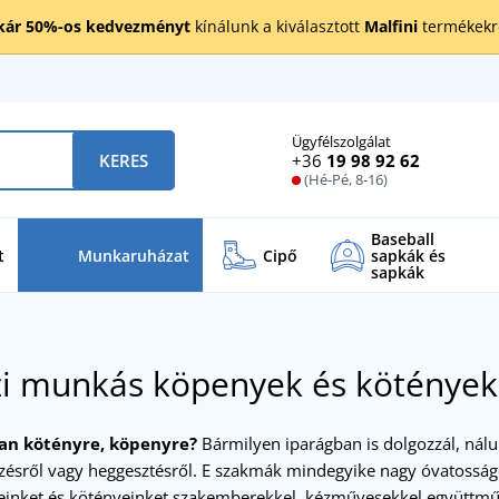
kár 50%-os kedvezményt
kínálunk a kiválasztott
Malfini
termékekre
Ügyfélszolgálat
+36
19 98 92 62
KERES
(Hé-Pé, 8-16)
Baseball
t
Munkaruházat
Cipő
sapkák és
sapkák
zi munkás köpenyek és kötények
an kötényre, köpenyre?
Bármilyen iparágban is dolgozzál, nálu
zésről vagy heggesztésről. E szakmák mindegyike nagy óvatosságot
einket és kötényeinket szakemberekkel, kézművesekkel együttm