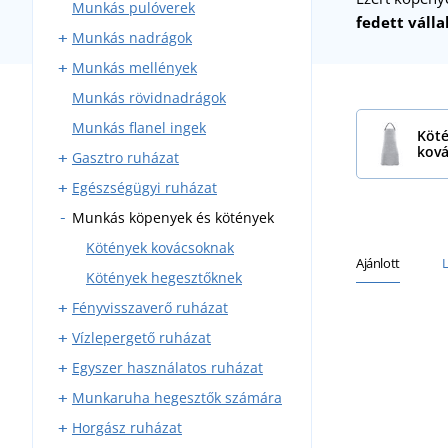
Munkás pulóverek
Derekas munkaruha
fedett váll
Munkás nadrágok
Munkás felsők
Munkás mellények
Munkaruha szettek
Derekas nadrágok
Munkás rövidnadrágok
Munkaruha overál
Kantáros nadrágok
Zsebes munkavédelmi
mellények
Munkás flanel ingek
Bélelt munkaruha
Köt
Bélelt munkavédelmi
kov
Gasztro ruházat
mellények
Egészségügyi ruházat
Munkanadrágok
Munkás köpenyek és kötények
Kötények
Egészségügyi blúzok és ingek
Köpenyek
Egészségügyi köpenyek
Kötények kovácsoknak
Ajánlott
Ingek és felsők
Egészségügyi nadrágok
Kötények hegesztőknek
Fényvisszaverő ruházat
Rondonok
Egészségügyi mellények és
pulóverek
Vízlepergető ruházat
Szakácssapkák
Fényvisszaverő mellények
Egyszer használatos ruházat
Mellények és pulóverek
Fényvisszaverő dzsekik
Esőköpenyek
Munkaruha hegesztők számára
Nyakkendők
Fényvisszaverő pólók
Vízhatlan kezeslábas
Egyszer használatos sapkák
Horgász ruházat
Fényvisszaverő pulóverek
Vízhatlan felsők
Egyszer használatos
Hegesztő kesztyűk
kezeslábasok