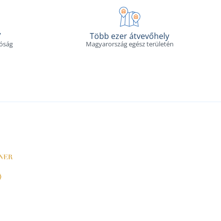
V
Több ezer átvevőhely
tóság
Magyarország egész területén