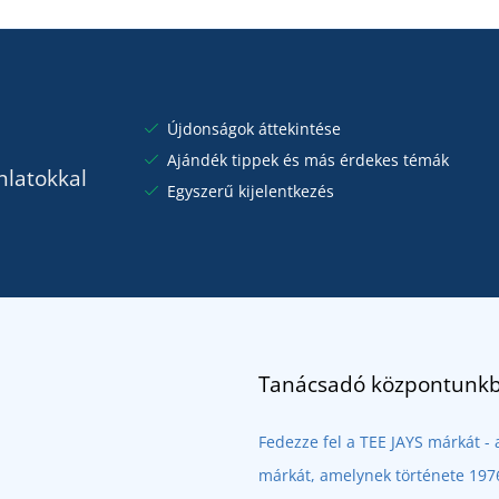
Újdonságok áttekintése
Ajándék tippek és más érdekes témák
nlatokkal
Egyszerű kijelentkezés
Tanácsadó központunkb
Fedezze fel a TEE JAYS márkát 
márkát, amelynek története 1976