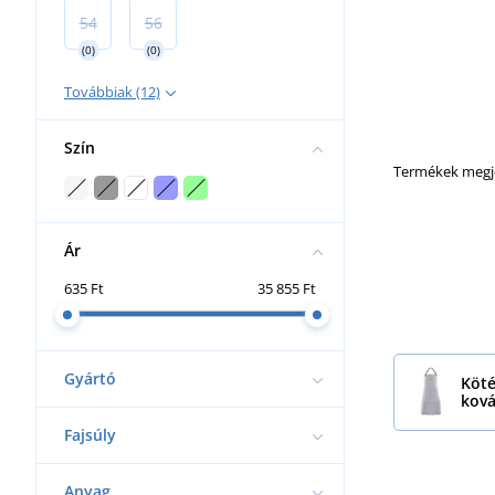
54
56
(0)
(0)
Továbbiak (12)
Szín
Termékek megje
Ár
635 Ft
35 855 Ft
Gyártó
Köt
kov
Fajsúly
Anyag