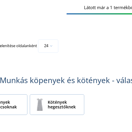
Látott már a 1 termékbő
lenítése oldalanként
Munkás köpenyek és kötények - válas
ények
Kötények
ácsoknak
hegesztőknek