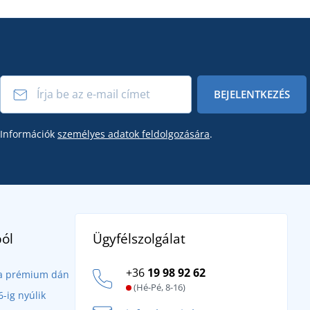
BEJELENTKEZÉS
Információk
személyes adatok feldolgozására
.
Ügyfélszolgálat
ól
+36
19 98 92 62
- a prémium dán
(Hé-Pé, 8-16)
-ig nyúlik