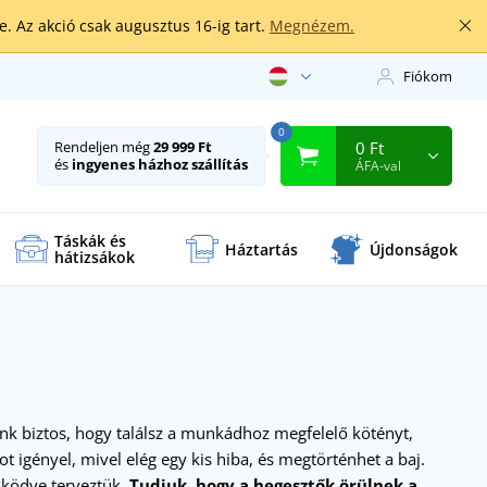
. Az akció csak augusztus 16-ig tart.
Megnézem.
Fiókom
0
0 Ft
Rendeljen még
29 999 Ft
és
ingyenes házhoz szállítás
ÁFA-val
Táskák és
Háztartás
Újdonságok
hátizsákok
nk biztos, hogy találsz a munkádhoz megfelelő kötényt,
 igényel, mivel elég egy kis hiba, és megtörténhet a baj.
űködve terveztük.
Tudjuk, hogy a hegesztők örülnek a