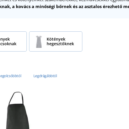
aknak, a kovács a minőségi bőrnek és az asztalos érezhető 
ények
Kötények
ácsoknak
hegesztőknek
Legolcsóbbtól
Legdrágábbtól