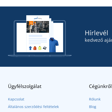
Hírlevél
kedvező ajá
Ügyfélszolgálat
Cégünkről
Kapcsolat
Rólunk
Általános szerződési feltételek
Blog