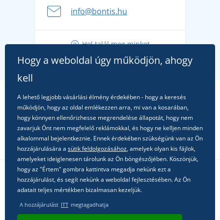
A nyári kaland a csomagolással kezdődik - készüljön
info@bontis.hu
fel a gondtalan nyaralásra
Tippek friss outfitekhez a gondtalan nyárért
Hol talál meg minket
A kedvenc City póló főszerepben: outfitek minden
Hogy a weboldal úgy működjön, ahogy
alkalomra!
kell
A lehető legjobb vásárlási élmény érdekében - hogy a keresés
működjön, hogy az oldal emlékezzen arra, mi van a kosarában,
hogy könnyen ellenőrizhesse megrendelése állapotát, hogy nem
zavarjuk Önt nem megfelelő reklámokkal, és hogy ne kelljen minden
alkalommal bejelentkeznie. Ennek érdekében szükségünk van az Ön
hozzájárulására a
sütik feldolgozásához
, amelyek olyan kis fájlok,
amelyeket ideiglenesen tárolunk az Ön böngészőjében. Köszönjük,
hogy az "Értem" gombra kattintva megadja nekünk ezt a
hozzájárulást, és segít nekünk a weboldal fejlesztésében. Az Ön
Kövessen minket a közösségi hálózatokon
adatait teljes mértékben bizalmasan kezeljük.
A hozzájárulást
ITT
megtagadhatja