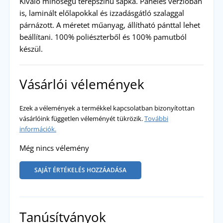
Kiváló minőségű terepszínű sapka. Paneles verzióban
is, laminált előlapokkal és izzadásgátló szalaggal
párnázott. A méretet műanyag, állítható pánttal lehet
beállítani. 100% poliészterből és 100% pamutból
készül.
Vásárlói vélemények
Ezek a vélemények a termékkel kapcsolatban bizonyítottan
vásárlóink független véleményét tükrözik.
További
információk.
Még nincs vélemény
SAJÁT ÉRTÉKELÉS HOZZÁADÁSA
Tanúsítványok