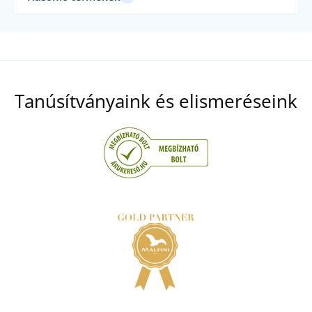
Tanúsítványaink és elismeréseink
Hálós terepszínű sapka
8 NAPON BELÜL