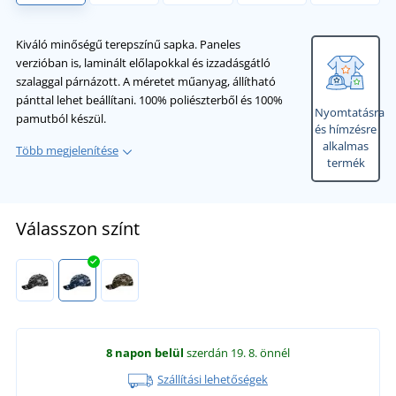
Kiváló minőségű terepszínű sapka. Paneles
verzióban is, laminált előlapokkal és izzadásgátló
szalaggal párnázott. A méretet műanyag, állítható
pánttal lehet beállítani. 100% poliészterből és 100%
Nyomtatásra
pamutból készül.
és hímzésre
alkalmas
Több megjelenítése
termék
Válasszon színt
8 napon belül
szerdán 19. 8.
önnél
Szállítási lehetőségek