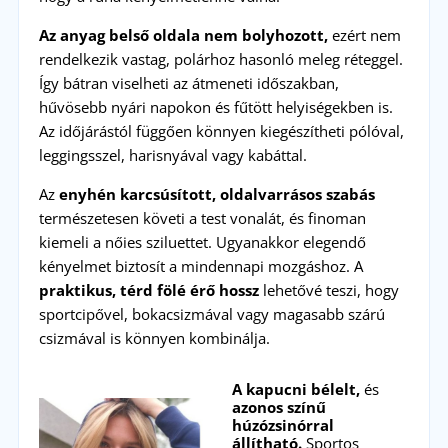
Az anyag belső oldala nem bolyhozott,
ezért nem
rendelkezik vastag, polárhoz hasonló meleg réteggel.
Így bátran viselheti az átmeneti időszakban,
hűvösebb nyári napokon és fűtött helyiségekben is.
Az időjárástól függően könnyen kiegészítheti pólóval,
leggingsszel, harisnyával vagy kabáttal.
Az
enyhén karcsúsított, oldalvarrásos szabás
természetesen követi a test vonalát, és finoman
kiemeli a nőies sziluettet. Ugyanakkor elegendő
kényelmet biztosít a mindennapi mozgáshoz. A
praktikus, térd fölé érő hossz
lehetővé teszi, hogy
sportcipővel, bokacsizmával vagy magasabb szárú
csizmával is könnyen kombinálja.
A kapucni bélelt,
és
azonos színű
húzózsinórral
állítható.
Sportos