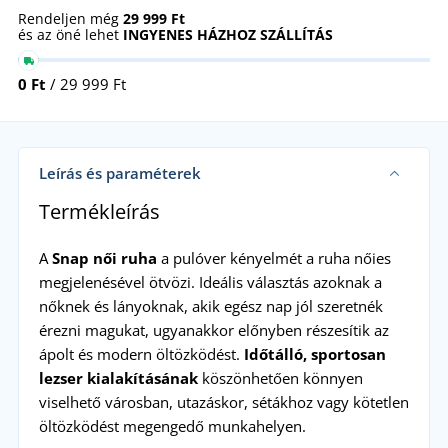
Rendeljen még
29 999 Ft
és az öné lehet
INGYENES HÁZHOZ SZÁLLÍTÁS
0 Ft
/ 29 999 Ft
Leírás és paraméterek
Termékleírás
A
Snap női ruha
a pulóver kényelmét a ruha nőies
megjelenésével ötvözi. Ideális választás azoknak a
nőknek és lányoknak, akik egész nap jól szeretnék
érezni magukat, ugyanakkor előnyben részesítik az
ápolt és modern öltözködést.
Időtálló, sportosan
lezser kialakításának
köszönhetően könnyen
viselhető városban, utazáskor, sétákhoz vagy kötetlen
öltözködést megengedő munkahelyen.