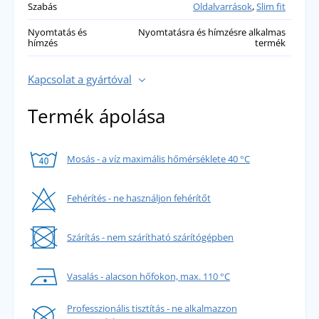
Šárka
Szabás
Oldalvarrások
,
Slim fit
Gyönyörű szín, mint a képen, szép anyag,
Nyomtatás és
Nyomtatásra és hímzésre alkalmas
biztosan veszek még egyet.
hímzés
termék
přidáno 02.11.2023
Kapcsolat a gyártóval
Lucie
Ezt a ruhát már megvettem két színben, a
Termék ápolása
képen látható módon illik. A méret pontosan
passzol a táblázat szerint, az anyaga szép :).
přidáno 31.10.2023
Mosás - a víz maximális hőmérséklete 40 °C
Fehérítés - ne használjon fehérítőt
Szárítás - nem szárítható szárítógépben
Vasalás - alacson hőfokon, max. 110 °C
Professzionális tisztítás - ne alkalmazzon