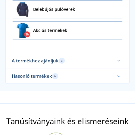
Belebújós pulóverek
Akciós termékek
A termékhez ajánljuk
3
Akár 5XL-es méretben
Ela
Hasonló termékek
6
Fair Trade
Ak
Fenntarthatóság
Tanúsítványaink és elismeréseink