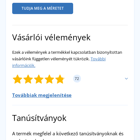
TUDJA MEG A MÉRETET
Vásárlói vélemények
Ezek a vélemények a termékkel kapcsolatban bizonyítottan
vásárlóink független véleményét tükrözik.
További
információk.
72
Továbbiak megjelenítése
SAJÁT ÉRTÉKELÉS HOZZÁADÁSA
Tanúsítványok
Novaline
Szuper:-)
přidáno 21.12.2023
A termék megfelel a következő tanúsítványoknak és