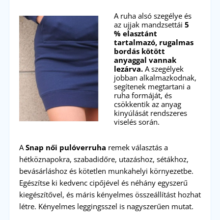
A ruha alsó szegélye és
az ujjak mandzsettái
5
% elasztánt
tartalmazó, rugalmas
bordás kötött
anyaggal vannak
lezárva.
A szegélyek
jobban alkalmazkodnak,
segítenek megtartani a
ruha formáját, és
csökkentik az anyag
kinyúlását rendszeres
viselés során.
A
Snap női pulóverruha
remek választás a
hétköznapokra, szabadidőre, utazáshoz, sétákhoz,
bevásárláshoz és kötetlen munkahelyi környezetbe.
Egészítse ki kedvenc cipőjével és néhány egyszerű
kiegészítővel, és máris kényelmes összeállítást hozhat
létre. Kényelmes leggingsszel is nagyszerűen mutat.