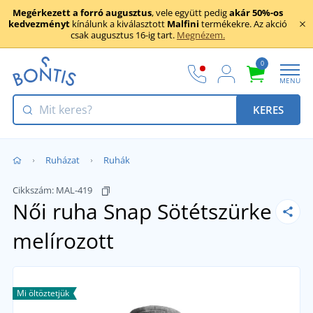
Megérkezett a forró augusztus
, vele együtt pedig
akár 50%-os
kedvezményt
kínálunk a kiválasztott
Malfini
termékekre. Az akció
csak augusztus 16-ig tart.
Megnézem.
0
MENU
KERES
Ruházat
Ruhák
Cikkszám:
MAL-419
Női ruha Snap
Sötétszürke
melírozott
Mi öltöztetjük