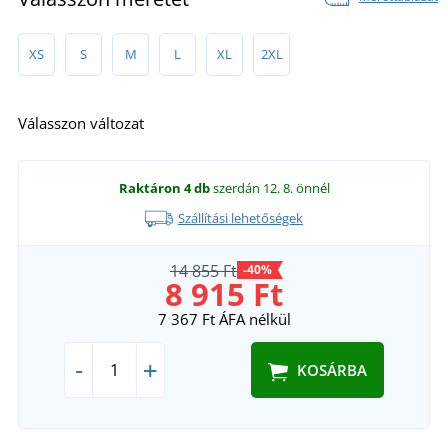
XS
S
M
L
XL
2XL
Válasszon változat
Raktáron
4 db
szerdán 12. 8.
önnél
Szállítási lehetőségek
14 855 Ft
-40%
8 915 Ft
7 367 Ft
ÁFA nélkül
-
+
KOSÁRBA