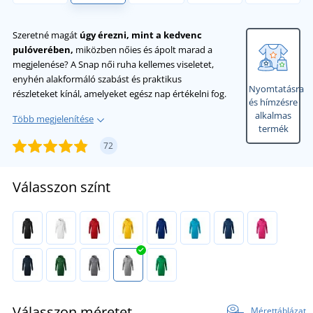
Szeretné magát
úgy érezni, mint a kedvenc
pulóverében,
miközben nőies és ápolt marad a
megjelenése? A Snap női ruha kellemes viseletet,
enyhén alakformáló szabást és praktikus
Nyomtatásra
részleteket kínál, amelyeket egész nap értékelni fog.
és hímzésre
alkalmas
Több megjelenítése
termék
72
Válasszon színt
Válasszon méretet
Mérettáblázat