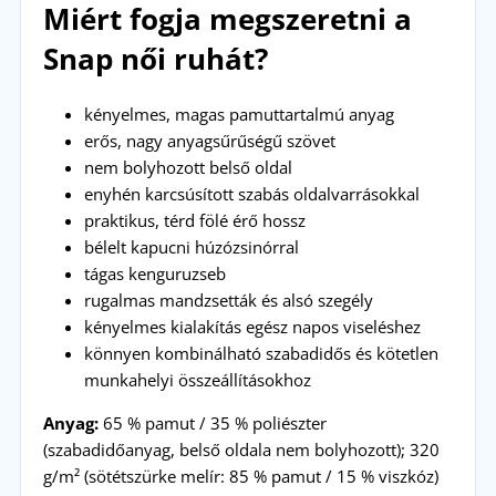
Miért fogja megszeretni a
Snap női ruhát?
kényelmes, magas pamuttartalmú anyag
erős, nagy anyagsűrűségű szövet
nem bolyhozott belső oldal
enyhén karcsúsított szabás oldalvarrásokkal
praktikus, térd fölé érő hossz
bélelt kapucni húzózsinórral
tágas kenguruzseb
rugalmas mandzsetták és alsó szegély
kényelmes kialakítás egész napos viseléshez
könnyen kombinálható szabadidős és kötetlen
munkahelyi összeállításokhoz
Anyag:
65 % pamut / 35 % poliészter
(szabadidőanyag, belső oldala nem bolyhozott); 320
g/m² (sötétszürke melír: 85 % pamut / 15 % viszkóz)