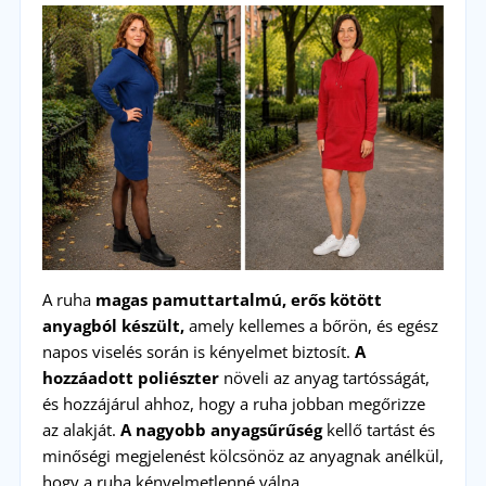
A ruha
magas pamuttartalmú, erős kötött
anyagból készült,
amely kellemes a bőrön, és egész
napos viselés során is kényelmet biztosít.
A
hozzáadott poliészter
növeli az anyag tartósságát,
és hozzájárul ahhoz, hogy a ruha jobban megőrizze
az alakját.
A nagyobb anyagsűrűség
kellő tartást és
minőségi megjelenést kölcsönöz az anyagnak anélkül,
hogy a ruha kényelmetlenné válna.