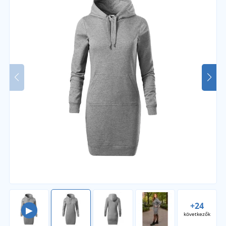
+24
▶
következők