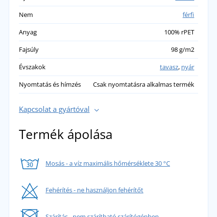
Nem
férfi
Anyag
100% rPET
Fajsúly
98 g/m2
Évszakok
tavasz
,
nyár
Nyomtatás és hímzés
Csak nyomtatásra alkalmas termék
Kapcsolat a gyártóval
Termék ápolása
Mosás - a víz maximális hőmérséklete 30 °C
Fehérítés - ne használjon fehérítőt
Szárítás - nem szárítható szárítógépben