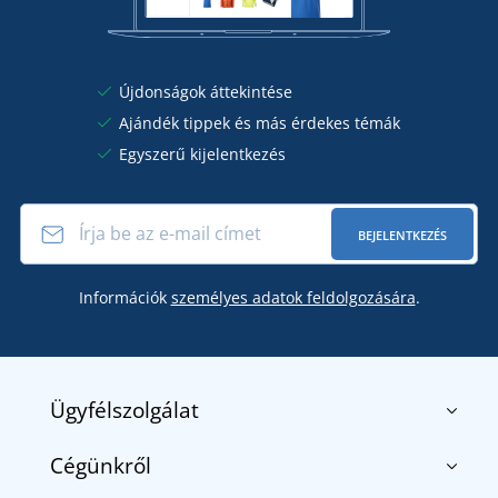
Újdonságok áttekintése
Ajándék tippek és más érdekes témák
Egyszerű kijelentkezés
BEJELENTKEZÉS
Információk
személyes adatok feldolgozására
.
Ügyfélszolgálat
Cégünkről
Kapcsolat