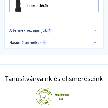
Sport atléták
A termékhez ajánljuk
5
Funkcionális
Fun
Hasonló termékek
4
Funkcionális
Fun
Tanúsítványaink és elismeréseink