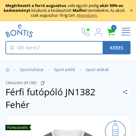
Megérkezett a forró augusztus
, vele együtt pedig
akár 50%-os
kedvezményt
kínálunk a kiválasztott
Malfini
termékekre. Az akció
csak augusztus 16-ig tart.
Megnézem.
0
MENU
KERES
Sportruházat
Sport pólók
Sport atléták
Cikkszám:
JN1382
Férfi futópóló JN1382
Fehér
Funkcionális