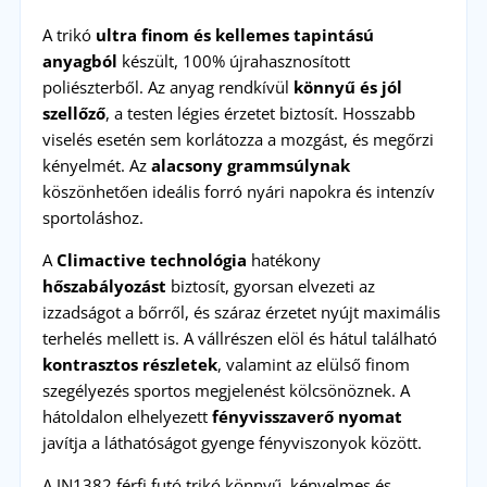
A trikó
ultra finom és kellemes tapintású
anyagból
készült, 100% újrahasznosított
poliészterből. Az anyag rendkívül
könnyű és jól
szellőző
, a testen légies érzetet biztosít. Hosszabb
viselés esetén sem korlátozza a mozgást, és megőrzi
kényelmét. Az
alacsony grammsúlynak
köszönhetően ideális forró nyári napokra és intenzív
sportoláshoz.
A
Climactive technológia
hatékony
hőszabályozást
biztosít, gyorsan elvezeti az
izzadságot a bőrről, és száraz érzetet nyújt maximális
terhelés mellett is. A vállrészen elöl és hátul található
kontrasztos részletek
, valamint az elülső finom
szegélyezés sportos megjelenést kölcsönöznek. A
hátoldalon elhelyezett
fényvisszaverő nyomat
javítja a láthatóságot gyenge fényviszonyok között.
A JN1382 férfi futó trikó könnyű, kényelmes és