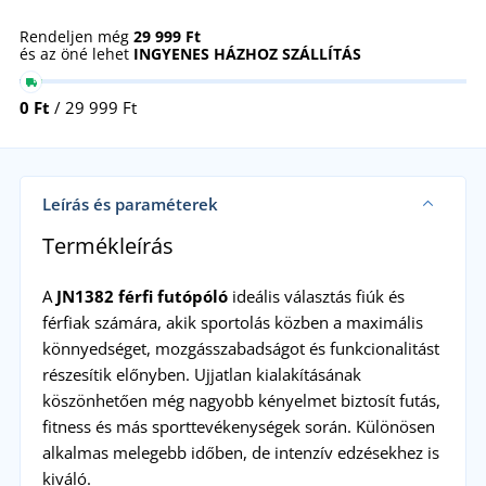
Rendeljen még
29 999 Ft
és az öné lehet
INGYENES HÁZHOZ SZÁLLÍTÁS
0 Ft
/ 29 999 Ft
Leírás és paraméterek
Termékleírás
A
JN1382 férfi futópóló
ideális választás fiúk és
férfiak számára, akik sportolás közben a maximális
könnyedséget, mozgásszabadságot és funkcionalitást
részesítik előnyben. Ujjatlan kialakításának
köszönhetően még nagyobb kényelmet biztosít futás,
fitness és más sporttevékenységek során. Különösen
alkalmas melegebb időben, de intenzív edzésekhez is
kiváló.