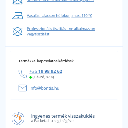
Vasalás - alacson hőfokon, max. 110 °C
Professzionális tisztítás - ne alkalmazzon
vegytisztítást.
Termékkel kapcsolatos kérdések
+36
19 98 92 62
(Hé-Pé, 8-16)
info@bontis.hu
Ingyenes termék visszaküldés
a Packeta.hu segítségével