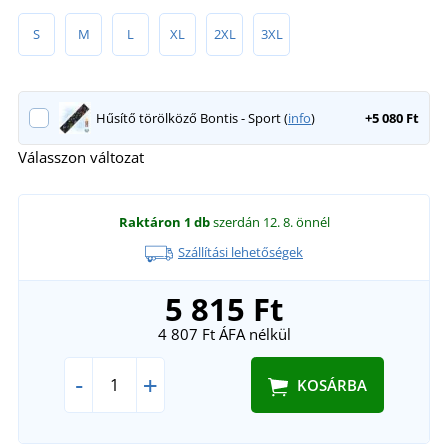
S
M
L
XL
2XL
3XL
Hűsítő törölköző Bontis - Sport (
info
)
+5 080 Ft
Válasszon változat
Raktáron
1 db
szerdán 12. 8.
önnél
Szállítási lehetőségek
5 815 Ft
4 807 Ft
ÁFA nélkül
-
+
KOSÁRBA