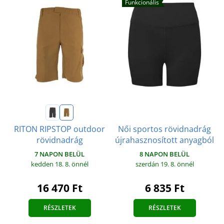
Funkcionális
Női sportos rövidnadrág
RITON RIPSTOP outdoor
újrahasznosított anyagból
rövidnadrág
8 NAPON BELÜL
7 NAPON BELÜL
szerdán 19. 8.
önnél
kedden 18. 8.
önnél
6 835 Ft
16 470 Ft
RÉSZLETEK
RÉSZLETEK