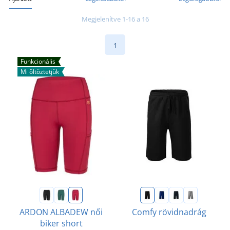
Megjelenítve 1-16 a 16
1
Funkcionális
Mi öltöztetjük
ARDON ALBADEW női
Comfy rövidnadrág
biker short