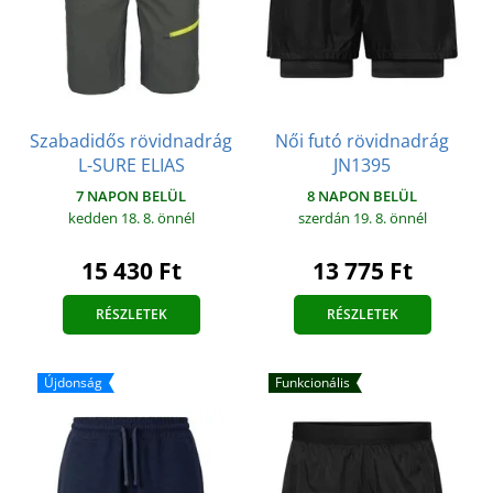
Szabadidős rövidnadrág
Női futó rövidnadrág
L-SURE ELIAS
JN1395
7 NAPON BELÜL
8 NAPON BELÜL
kedden 18. 8.
önnél
szerdán 19. 8.
önnél
15 430 Ft
13 775 Ft
RÉSZLETEK
RÉSZLETEK
Újdonság
Funkcionális