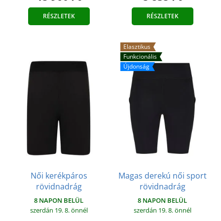
RÉSZLETEK
RÉSZLETEK
Elasztikus
Funkcionális
Újdonság
Női kerékpáros
Magas derekú női sport
rövidnadrág
rövidnadrág
8 NAPON BELÜL
8 NAPON BELÜL
szerdán 19. 8.
önnél
szerdán 19. 8.
önnél