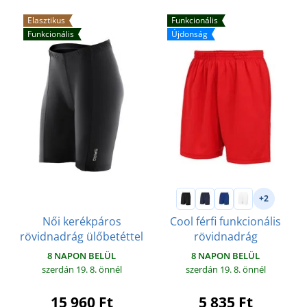
Elasztikus
Funkcionális
Funkcionális
Újdonság
+2
Női kerékpáros
Cool férfi funkcionális
rövidnadrág ülőbetéttel
rövidnadrág
8 NAPON BELÜL
8 NAPON BELÜL
szerdán 19. 8.
önnél
szerdán 19. 8.
önnél
15 960 Ft
5 835 Ft