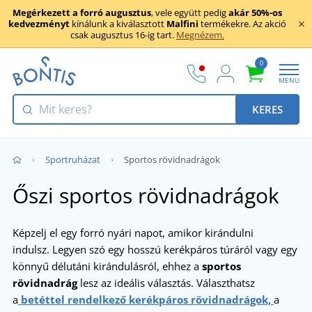
Megérkezett a forró augusztus
, vele együtt pedig
akár 50%-os
kedvezményt
kínálunk a kiválasztott
Malfini
termékekre. Az akció
csak augusztus 16-ig tart.
Megnézem.
0
MENU
KERES
Sportruházat
Sportos rövidnadrágok
Őszi sportos rövidnadrágok
Képzelj el egy forró nyári napot, amikor kirándulni
indulsz. Legyen szó egy hosszú kerékpáros túráról vagy egy
könnyű délutáni kirándulásról, ehhez a
sportos
rövidnadrág
lesz az ideális választás. Választhatsz
a
betéttel rendelkező kerékpáros
rövidnadrágok,
a