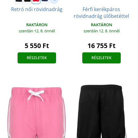
Férfi kerékpáros
Retró női rövidnadrág
rövidnadrág ülőbetéttel
RAKTÁRON
RAKTÁRON
szerdán 12. 8.
önnél
szerdán 12. 8.
önnél
5 550 Ft
16 755 Ft
RÉSZLETEK
RÉSZLETEK