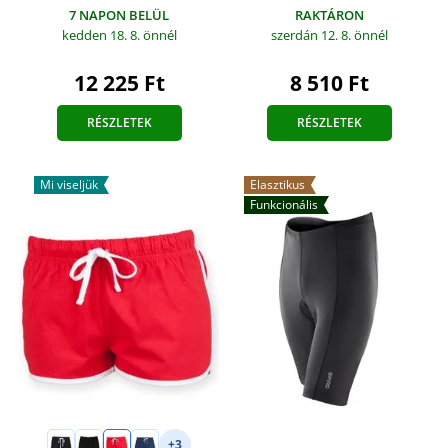
RAKTÁRON
7 NAPON BELÜL
szerdán 12. 8.
önnél
kedden 18. 8.
önnél
8 510 Ft
12 225 Ft
RÉSZLETEK
RÉSZLETEK
Mi viseljük
Elasztikus
Funkcionális
+3