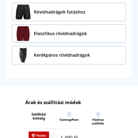
Rövidnadrágok futáshoz
Elasztikus rövidnadrágok
Kerékpáros rövidnadrágok
Árak és szállítási módok
Szállítási
költség
CsomagPont
Házhoz
szállítás
1 490 Ft
-