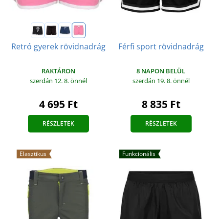
Férfi sport rövidnadrág
Retró gyerek rövidnadrág
8 NAPON BELÜL
RAKTÁRON
szerdán 19. 8.
önnél
szerdán 12. 8.
önnél
8 835 Ft
4 695 Ft
RÉSZLETEK
RÉSZLETEK
Elasztikus
Funkcionális