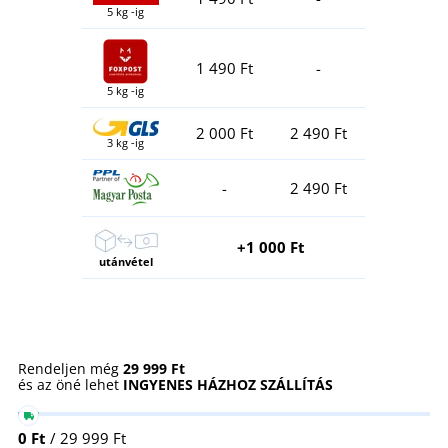
5 kg -ig
1 490 Ft
-
5 kg -ig
2 000 Ft
2 490 Ft
3 kg -ig
-
2 490 Ft
+1 000 Ft
utánvétel
Rendeljen még
29 999 Ft
és az öné lehet
INGYENES HÁZHOZ SZÁLLÍTÁS
0 Ft
/ 29 999 Ft