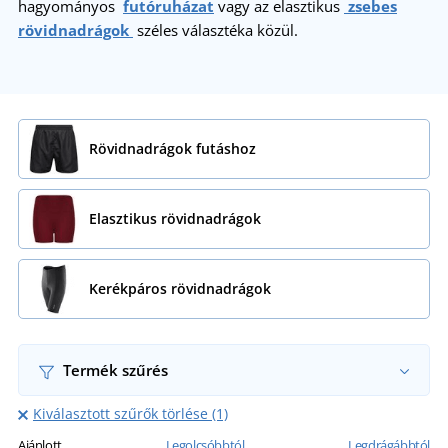
hagyományos
futóruházat
vagy az elasztikus
zsebes
rövidnadrágok
széles választéka közül.
Rövidnadrágok futáshoz
Elasztikus rövidnadrágok
Kerékpáros rövidnadrágok
Termék szűrés
Kiválasztott szűrők törlése (1)
Ajánlott
Legolcsóbbtól
Legdrágábbtól