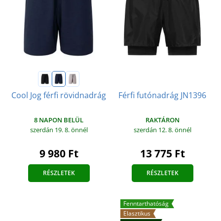
Férfi futónadrág JN1396
Cool Jog férfi rövidnadrág
RAKTÁRON
8 NAPON BELÜL
szerdán 12. 8.
önnél
szerdán 19. 8.
önnél
13 775 Ft
9 980 Ft
RÉSZLETEK
RÉSZLETEK
Fenntarthatóság
Elasztikus