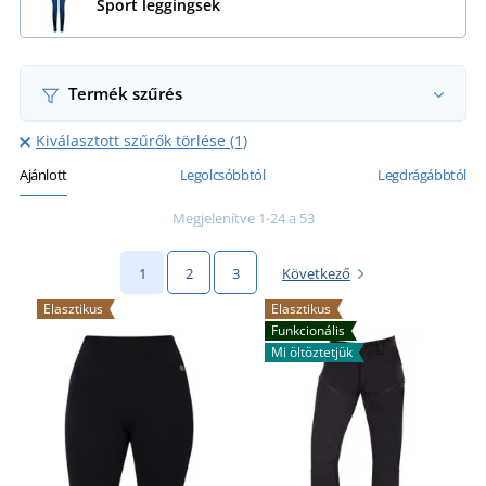
Sport leggingsek
Termék szűrés
Kiválasztott szűrők törlése (1)
Ajánlott
Legolcsóbbtól
Legdrágábbtól
Megjelenítve 1-24 a 53
1
2
3
Következő
Elasztikus
Elasztikus
Funkcionális
Mi öltöztetjük