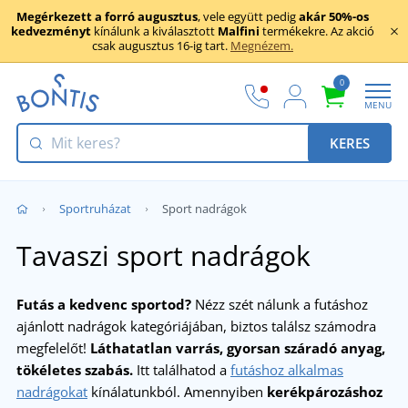
Megérkezett a forró augusztus
, vele együtt pedig
akár 50%-os
kedvezményt
kínálunk a kiválasztott
Malfini
termékekre. Az akció
csak augusztus 16-ig tart.
Megnézem.
0
MENU
KERES
Sportruházat
Sport nadrágok
Tavaszi sport nadrágok
Futás a kedvenc sportod?
Nézz szét nálunk a futáshoz
ajánlott nadrágok kategóriájában, biztos találsz számodra
megfelelőt!
Láthatatlan varrás, gyorsan száradó anyag,
tökéletes szabás.
Itt találhatod a
futáshoz alkalmas
nadrágokat
kínálatunkból. Amennyiben
kerékpározáshoz