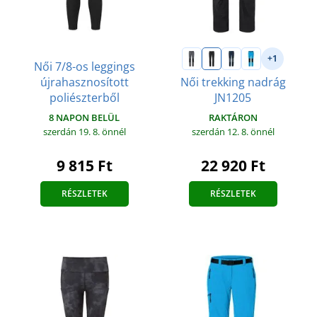
+1
Női 7/8-os leggings
újrahasznosított
Női trekking nadrág
poliészterből
JN1205
8 NAPON BELÜL
RAKTÁRON
szerdán 19. 8.
önnél
szerdán 12. 8.
önnél
9 815 Ft
22 920 Ft
RÉSZLETEK
RÉSZLETEK