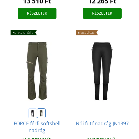
12 265 Ft
13 510 Ft
RÉSZLETEK
RÉSZLETEK
Funkcionális
Elasztikus
FORCE férfi softshell
Női futónadrág JN1397
nadrág
7 NAPON BELÜL
8 NAPON BELÜL