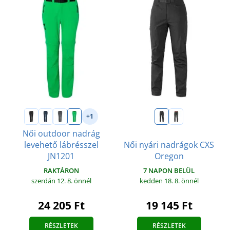
+1
Női outdoor nadrág
levehető lábrésszel
Női nyári nadrágok CXS
JN1201
Oregon
RAKTÁRON
7 NAPON BELÜL
szerdán 12. 8.
önnél
kedden 18. 8.
önnél
24 205 Ft
19 145 Ft
RÉSZLETEK
RÉSZLETEK