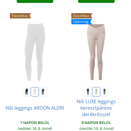
Elasztikus
Elasztikus
Újdonság
Női LUXE leggings
Női leggings ARDON ALDRI
keresztpántos
derékrésszel
7 NAPON BELÜL
8 NAPON BELÜL
kedden 18. 8.
önnél
szerdán 19. 8.
önnél