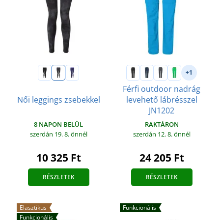
+1
Férfi outdoor nadrág
Női leggings zsebekkel
levehető lábrésszel
JN1202
8 NAPON BELÜL
RAKTÁRON
szerdán 19. 8.
önnél
szerdán 12. 8.
önnél
10 325 Ft
24 205 Ft
RÉSZLETEK
RÉSZLETEK
Elasztikus
Funkcionális
Funkcionális