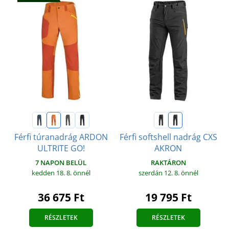
Férfi túranadrág ARDON
Férfi softshell nadrág CXS
ULTRITE GO!
AKRON
7 NAPON BELÜL
RAKTÁRON
kedden 18. 8.
önnél
szerdán 12. 8.
önnél
36 675 Ft
19 795 Ft
RÉSZLETEK
RÉSZLETEK