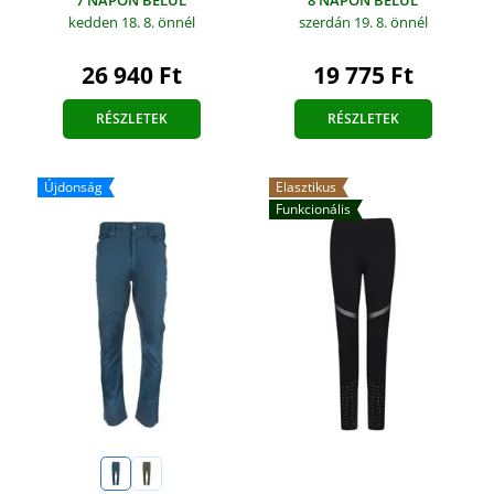
kedden 18. 8.
önnél
szerdán 19. 8.
önnél
26 940 Ft
19 775 Ft
RÉSZLETEK
RÉSZLETEK
Újdonság
Elasztikus
Funkcionális