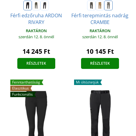
Férfi edzőruha ARDON
Férfi terepmintás nadrág
RIVARY
CRAMBE
RAKTÁRON
RAKTÁRON
szerdán 12. 8.
önnél
szerdán 12. 8.
önnél
14 245 Ft
10 145 Ft
RÉSZLETEK
RÉSZLETEK
Fenntarthatóság
Mi öltöztetjük
Elasztikus
Funkcionális