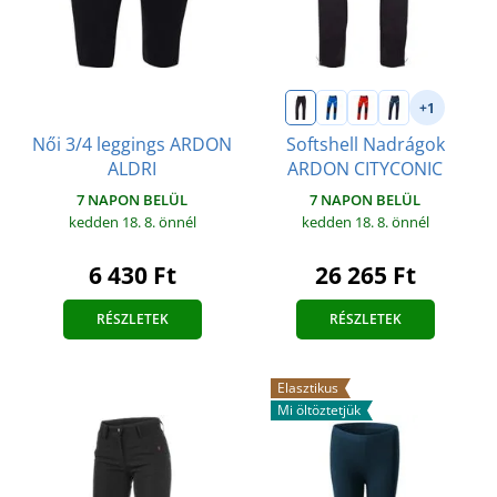
+1
Női 3/4 leggings ARDON
Softshell Nadrágok
ALDRI
ARDON CITYCONIC
7 NAPON BELÜL
7 NAPON BELÜL
kedden 18. 8.
önnél
kedden 18. 8.
önnél
6 430 Ft
26 265 Ft
RÉSZLETEK
RÉSZLETEK
Elasztikus
Mi öltöztetjük