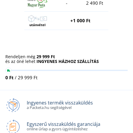
-
2 490 Ft
+1 000 Ft
utánvétel
Rendeljen még
29 999 Ft
és az öné lehet
INGYENES HÁZHOZ SZÁLLÍTÁS
0 Ft
/ 29 999 Ft
Ingyenes termék visszaküldés
a Packeta.hu segítségével
Egyszerű visszaküldés garanciája
online űrlap a gyors ügyintézéshez