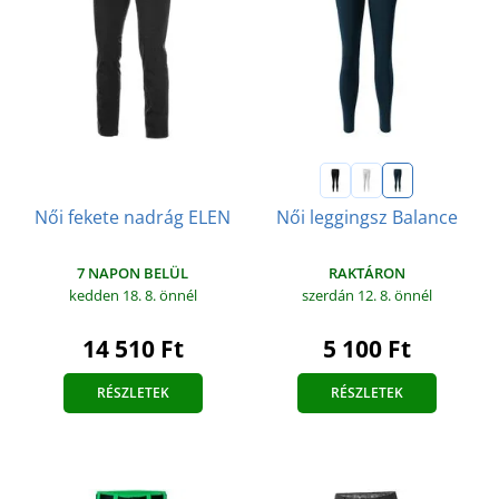
Női fekete nadrág ELEN
Női leggingsz Balance
7 NAPON BELÜL
RAKTÁRON
kedden 18. 8.
önnél
szerdán 12. 8.
önnél
14 510 Ft
5 100 Ft
RÉSZLETEK
RÉSZLETEK