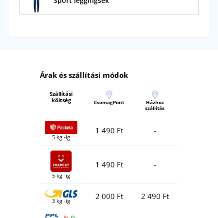
Sport leggingsek
Árak és szállítási módok
Szállítási
költség
CsomagPont
Házhoz
szállítás
1 490 Ft
-
5 kg -ig
1 490 Ft
-
5 kg -ig
2 000 Ft
2 490 Ft
3 kg -ig