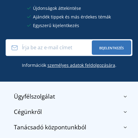
Újdonságok áttekintése
Ajándék tippek és más érdekes témák
Egyszerű kijelentkezés
BEJELENTKEZÉS
Információk
személyes adatok feldolgozására
.
Ügyfélszolgálat
Cégünkről
Kapcsolat
Általános szerződési feltételek
Tanácsadó központunkból
Rólunk
Szállítás és fizetés
Blog