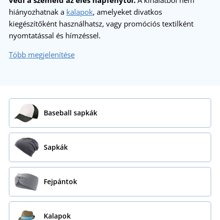
védi a szemeid az éles napfénytől.
A kínálatból nem
hiányozhatnak a
kalapok
, amelyeket divatkos
kiegészítőként használhatsz, vagy promóciós textilként
nyomtatással és hímzéssel.
Több megjelenítése
Baseball sapkák
Sapkák
Fejpántok
Kalapok