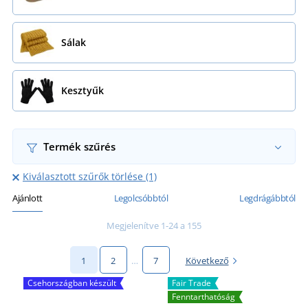
Sálak
Kesztyűk
Termék szűrés
Kiválasztott szűrők törlése (1)
Ajánlott
Legolcsóbbtól
Legdrágábbtól
Megjelenítve 1-24 a 155
1
2
…
7
Következő
Csehországban készült
Fair Trade
Fenntarthatóság