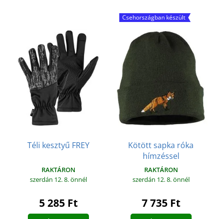
Csehországban készült
Téli kesztyű FREY
Kötött sapka róka
hímzéssel
RAKTÁRON
RAKTÁRON
szerdán 12. 8.
önnél
szerdán 12. 8.
önnél
5 285 Ft
7 735 Ft