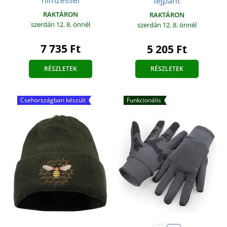
hímzéssel
fejpánt
RAKTÁRON
RAKTÁRON
szerdán 12. 8.
önnél
szerdán 12. 8.
önnél
7 735 Ft
5 205 Ft
RÉSZLETEK
RÉSZLETEK
Csehországban készült
Funkcionális