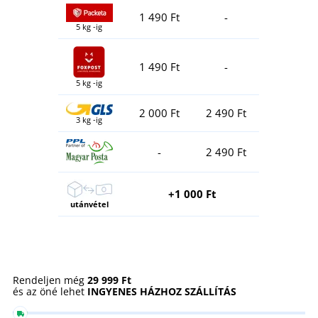
1 490 Ft
-
5 kg -ig
1 490 Ft
-
5 kg -ig
2 000 Ft
2 490 Ft
3 kg -ig
-
2 490 Ft
+1 000 Ft
utánvétel
Rendeljen még
29 999 Ft
és az öné lehet
INGYENES HÁZHOZ SZÁLLÍTÁS