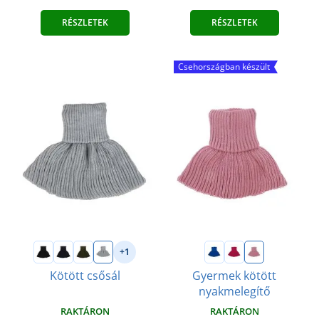
RÉSZLETEK
RÉSZLETEK
Csehországban készült
+1
Kötött csősál
Gyermek kötött
nyakmelegítő
RAKTÁRON
RAKTÁRON