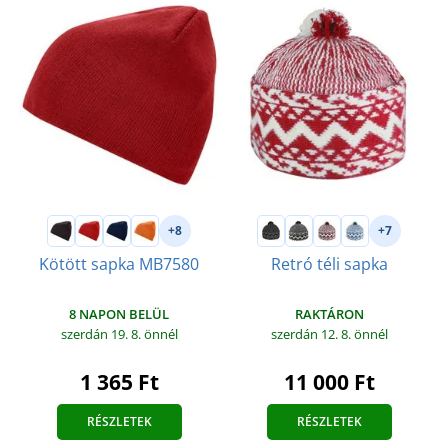
+8
+7
Kötött sapka MB7580
Retró téli sapka
8 NAPON BELÜL
RAKTÁRON
szerdán 19. 8.
önnél
szerdán 12. 8.
önnél
1 365 Ft
11 000 Ft
RÉSZLETEK
RÉSZLETEK