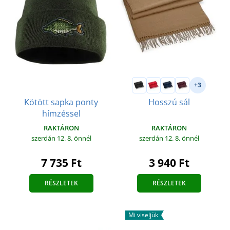
+3
Kötött sapka ponty
Hosszú sál
hímzéssel
RAKTÁRON
RAKTÁRON
szerdán 12. 8.
önnél
szerdán 12. 8.
önnél
7 735 Ft
3 940 Ft
RÉSZLETEK
RÉSZLETEK
Mi viseljük