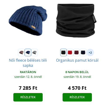
+2
Női fleece béléses téli
Organikus pamut körsál
sapka
8 NAPON BELÜL
RAKTÁRON
szerdán 19. 8.
önnél
szerdán 12. 8.
önnél
4 570 Ft
7 285 Ft
RÉSZLETEK
RÉSZLETEK