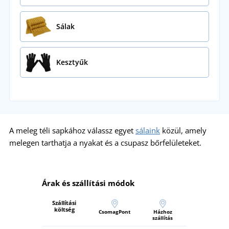
Sálak
Kesztyűk
A meleg téli sapkához válassz egyet
sálaink
közül, amely
melegen tarthatja a nyakat és a csupasz bőrfelületeket.
Árak és szállítási módok
Szállítási
költség
CsomagPont
Házhoz
szállítás