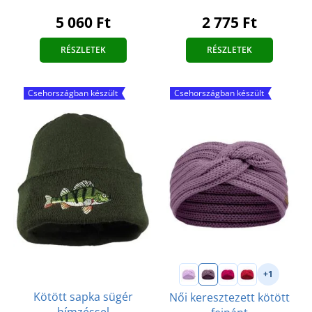
5 060 Ft
2 775 Ft
RÉSZLETEK
RÉSZLETEK
Csehországban készült
Csehországban készült
+1
Kötött sapka sügér
Női keresztezett kötött