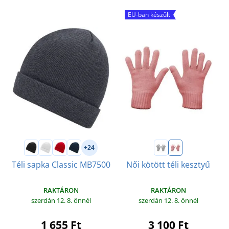
EU-ban készült
+24
Téli sapka Classic MB7500
Női kötött téli kesztyű
RAKTÁRON
RAKTÁRON
szerdán 12. 8.
önnél
szerdán 12. 8.
önnél
1 655 Ft
3 100 Ft