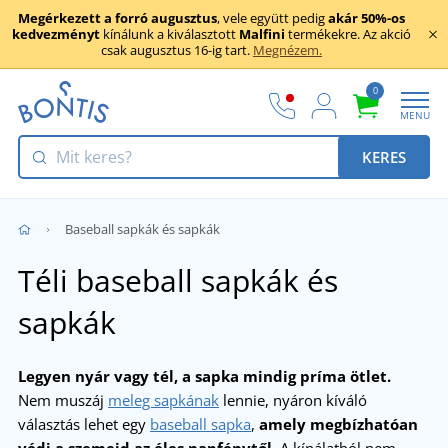
Megérkezett a forró augusztus
, vele együtt pedig
akár 50%-os
kedvezményt
kínálunk a kiválasztott
Malfini
termékekre. Az akció
csak augusztus 16-ig tart.
Megnézem.
0
MENU
KERES
Baseball sapkák és sapkák
Téli baseball sapkák és
sapkák
Legyen nyár vagy tél, a sapka mindig príma ötlet.
Nem muszáj
meleg sapkának
lennie, nyáron kíváló
választás lehet egy
baseball sapka
,
amely megbízhatóan