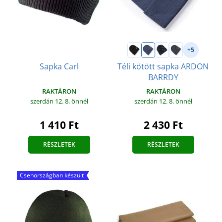
+5
Téli kötött sapka ARDON
Sapka Carl
BARRDY
RAKTÁRON
RAKTÁRON
szerdán 12. 8.
önnél
szerdán 12. 8.
önnél
1 410 Ft
2 430 Ft
RÉSZLETEK
RÉSZLETEK
Csehországban készült