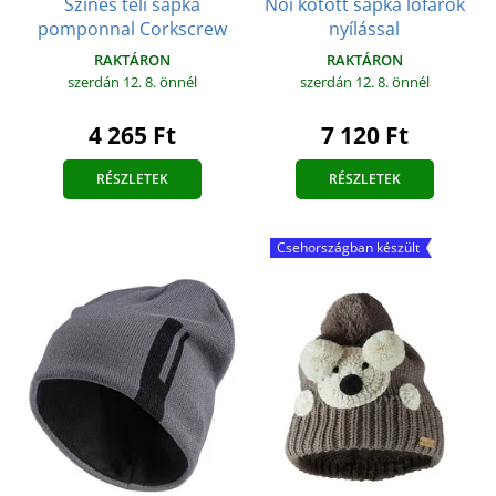
Színes téli sapka
Női kötött sapka lófarok
pomponnal Corkscrew
nyílással
RAKTÁRON
RAKTÁRON
szerdán 12. 8.
önnél
szerdán 12. 8.
önnél
4 265 Ft
7 120 Ft
RÉSZLETEK
RÉSZLETEK
Csehországban készült