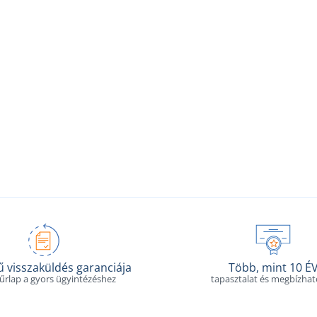
 visszaküldés garanciája
Több, mint 10 É
 űrlap a gyors ügyintézéshez
tapasztalat és megbízha