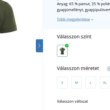
Anyag: 65 % pamut, 35 % poliés
gyapjúmellényt, gyapjúpulóvert
Több megjelenítése
Válasszon színt
Válasszon méretet
S
M
L
XL
Válasszon változat