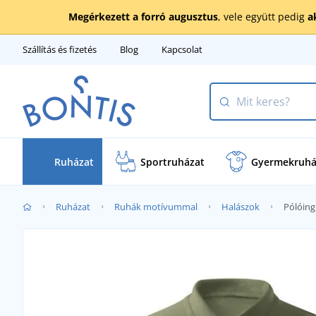
Megérkezett a forró augusztus
, vele együtt pedig
a
Szállítás és fizetés
Blog
Kapcsolat
Ruházat
Sportruházat
Gyermekruhá
Ruházat
Ruhák motívummal
Halászok
Pólóing