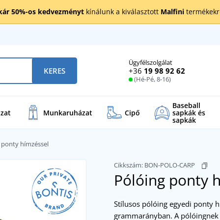
kár 50%-os kedvezményt
kínálunk a kiválasztott
Malfini
termékekre
Ügyfélszolgálat
+36
19 98 92 62
KERES
(Hé-Pé, 8-16)
Baseball
zat
Munkaruházat
Cipő
sapkák és
sapkák
 ponty hímzéssel
Cikkszám:
BON-POLO-CARP
Pólóing ponty 
Stílusos pólóing egyedi ponty 
grammarányban. A pólóingnek 3