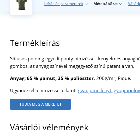
Leírás és paraméterek
Mérettáblázat
Vásárl
Termékleírás
Stílusos pólóing egyedi ponty hímzéssel, kényelmes anyag
gombos, az anyag színével megegyező színű patentja van.
2
Anyag: 65 % pamut, 35 % poliészter
, 200g/m
; Pique.
Ugyanezzel a hímzéssel ellátott
gyapjúmellényt,
gyapjúpulóv
TUDJA MEG A MÉRETET
Vásárlói vélemények