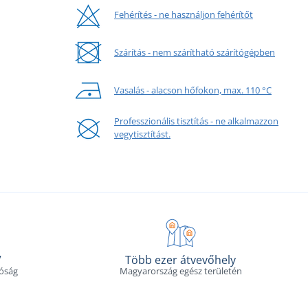
Fehérítés - ne használjon fehérítőt
Szárítás - nem szárítható szárítógépben
Vasalás - alacson hőfokon, max. 110 °C
Professzionális tisztítás - ne alkalmazzon
vegytisztítást.
V
Több ezer átvevőhely
tóság
Magyarország egész területén