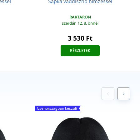
éssel
Sapka vaddisznó hímzéssel
RAKTÁRON
szerdán 12. 8.
önnél
3 530 Ft
RÉSZLETEK
Csehországban készült
C