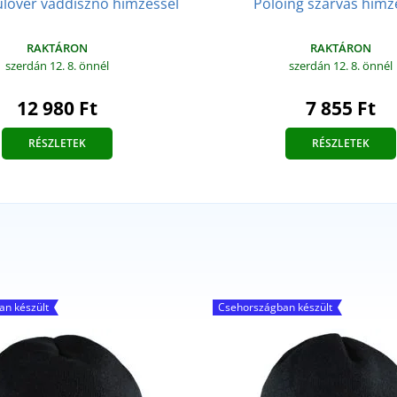
lóver vaddisznó hímzéssel
Pólóing szarvas hímz
RAKTÁRON
RAKTÁRON
szerdán 12. 8.
önnél
szerdán 12. 8.
önnél
12 980 Ft
7 855 Ft
RÉSZLETEK
RÉSZLETEK
n készült
Csehországban készült