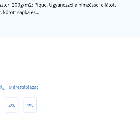
zter, 200g/m2; Pique. Ugyanezzel a hímzéssel ellátott
, kötött sapka és…
Mérettáblázat
2XL
4XL