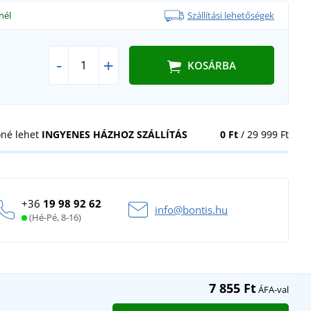
nél
Szállítási lehetőségek
-
+
KOSÁRBA
öné lehet
INGYENES HÁZHOZ SZÁLLÍTÁS
0 Ft
/ 29 999 Ft
+36
19 98 92 62
info@bontis.hu
(Hé-Pé, 8-16)
7 855 Ft
ÁFA-val