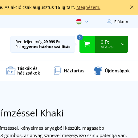
. Az akció csak augusztus 16-ig tart.
Megnézem.
Fiókom
0
0 Ft
Rendeljen még
29 999 Ft
és
ingyenes házhoz szállítás
ÁFA-val
Táskák és
Háztartás
Újdonságok
hátizsákok
hímzéssel
Khaki
hímzéssel, kényelmes anyagból készült, magasabb
 gombos, az anyag színével megegyező színű patentja van.