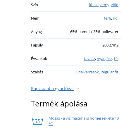
Szín
khaki
,
army
,
zöld
Nem
férfi
,
női
Anyag
65% pamut / 35% poliészter
Fajsúly
200 g/m2
Évszakok
tavasz
,
nyár
,
ősz
,
tél
Szabás
Oldalvarrások
,
Regular fit
Kapcsolat a gyártóval
Termék ápolása
Mosás - a víz maximális hőmérséklete 40
°C