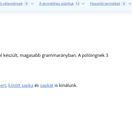
ói vélemények
A termékhez ajánljuk
Hasonló termékek
0
12
6
ból készült, magasabb grammarányban. A pólóingnek 3
ert
,
kötött sapka
és
sapkát
is kínálunk.