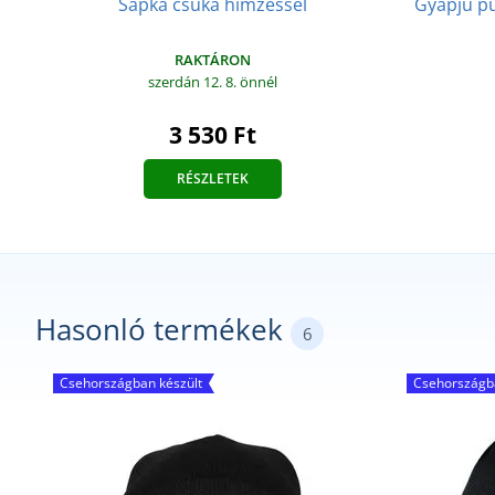
Sapka csuka hímzéssel
Gyapjú pu
RAKTÁRON
szerdán 12. 8.
önnél
3 530 Ft
RÉSZLETEK
Hasonló termékek
6
Csehországban készült
Csehországba