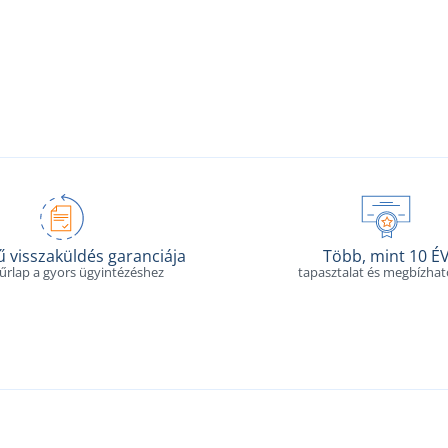
 visszaküldés garanciája
Több, mint 10 É
 űrlap a gyors ügyintézéshez
tapasztalat és megbízha