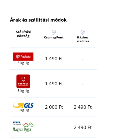
Árak és szállítási módok
Szállítási
költség
CsomagPont
Házhoz
szállítás
1 490 Ft
-
5 kg -ig
1 490 Ft
-
5 kg -ig
2 000 Ft
2 490 Ft
3 kg -ig
-
2 490 Ft