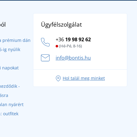
Ügyfélszolgálat
ól
+36
19 98 92 62
- a prémium dán
(Hé-Pé, 8-16)
-ig nyúlik
info@bontis.hu
ri napokat
Hol talál meg minket
kezdődik -
ásra
alan nyárért
 outfitek