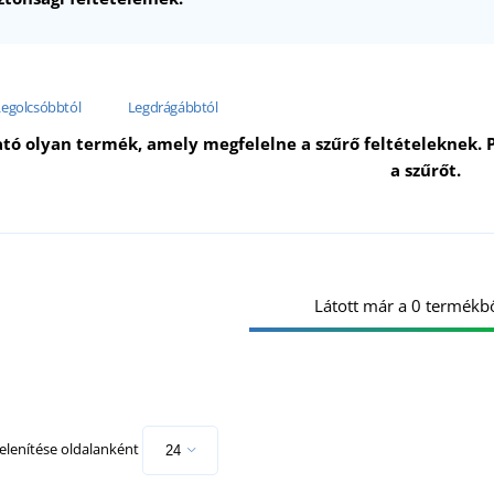
Legolcsóbbtól
Legdrágábbtól
tó olyan termék, amely megfelelne a szűrő feltételeknek. P
a szűrőt.
Látott már a 0 termékbő
lenítése oldalanként