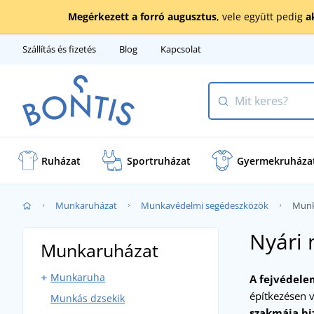
Megérkezett a forró augusztus
, vele együtt pedig
a
Szállítás és fizetés
Blog
Kapcsolat
Ruházat
Sportruházat
Gyermekruháza
Munkaruházat
Munkavédelmi segédeszközök
Munk
Nyári
Munkaruházat
Munkaruha
A fejvédele
építkezésen v
Munkás dzsekik
Kantáros munkaruha
szakmája biz