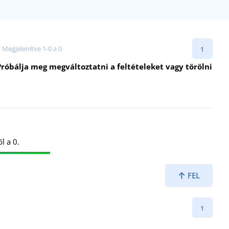
Megjelenítve 1-0 a 0
1
róbálja meg megváltoztatni a feltételeket vagy törölni
l a 0.
FEL
1