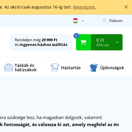
. Az akció csak augusztus 16-ig tart.
Megnézem.
Fiókom
0
0 Ft
Rendeljen még
29 999 Ft
és
ingyenes házhoz szállítás
ÁFA-val
Táskák és
Háztartás
Újdonságok
hátizsákok
kra szüksége lesz, ha magasban dolgozik, valamint
ak fontosságát, és válassza ki azt, amely megfelel az ön