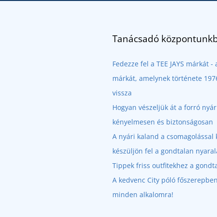
Tanácsadó központunkb
Fedezze fel a TEE JAYS márkát 
márkát, amelynek története 1976
vissza
Hogyan vészeljük át a forró nyá
kényelmesen és biztonságosan
A nyári kaland a csomagolással 
készüljön fel a gondtalan nyaral
Tippek friss outfitekhez a gondt
A kedvenc City póló főszerepben:
minden alkalomra!