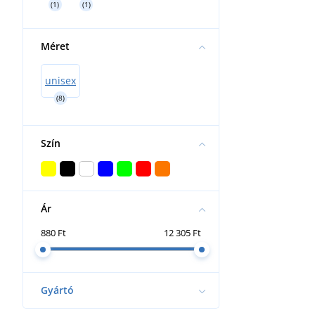
(1)
(1)
Méret
unisex
(8)
Szín
Ár
880 Ft
12 305 Ft
Gyártó