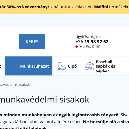
kár 50%-os kedvezményt
kínálunk a kiválasztott
Malfini
termékekre
Ügyfélszolgálat
+36
19 98 92 62
KERES
(Hé-Pé, 8-16)
Baseball
t
Munkaruházat
Cipő
sapkák és
sapkák
avédelmi sisakok
 munkavédelmi sisakok
m minden munkahelyen az egyik legfontosabb tényező.
Sisa
agy raktárban, ahol valami a fejére eshet.
Ne becsülje alá a sis
tonsági feltételeinek.