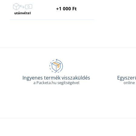
+1 000 Ft
utánvétel
Ingyenes termék visszaküldés
Egyszerű
a Packeta.hu segítségével
online