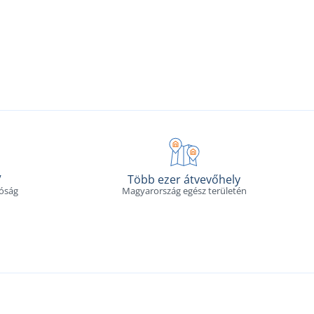
V
Több ezer átvevőhely
tóság
Magyarország egész területén