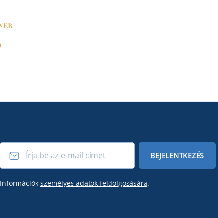
BEJELENTKEZÉS
Információk
személyes adatok feldolgozására
.