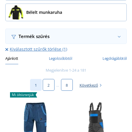
Bélelt munkaruha
Termék szűrés
Kiválasztott szűrők törlése (1)
Ajánlott
Legolcsóbbtól
Legdrágábbtól
Megjelenítve 1-24 a 181
1
2
…
8
Következő
Mi öltöztetjük