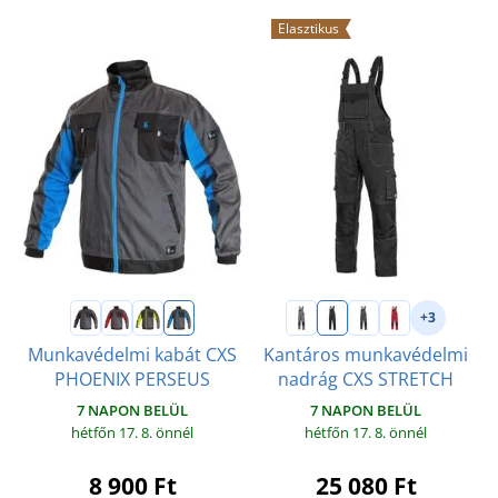
Elasztikus
+3
Munkavédelmi kabát CXS
Kantáros munkavédelmi
PHOENIX PERSEUS
nadrág CXS STRETCH
7 NAPON BELÜL
7 NAPON BELÜL
hétfőn 17. 8.
önnél
hétfőn 17. 8.
önnél
8 900 Ft
25 080 Ft