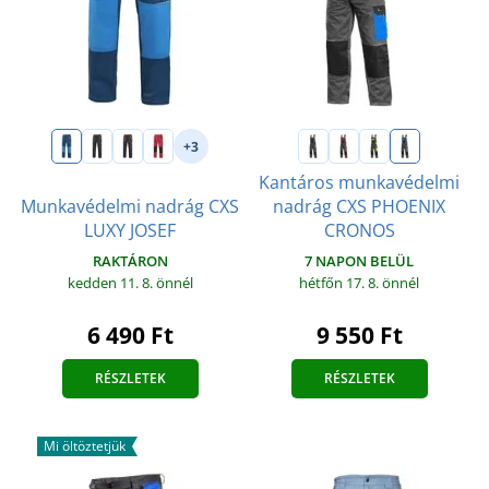
+3
Kantáros munkavédelmi
Munkavédelmi nadrág CXS
nadrág CXS PHOENIX
LUXY JOSEF
CRONOS
RAKTÁRON
7 NAPON BELÜL
kedden 11. 8.
önnél
hétfőn 17. 8.
önnél
6 490 Ft
9 550 Ft
RÉSZLETEK
RÉSZLETEK
Mi öltöztetjük