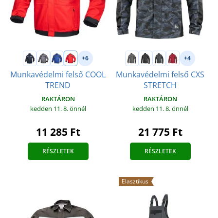
+6
+4
Munkavédelmi felső COOL
Munkavédelmi felső CXS
TREND
STRETCH
RAKTÁRON
RAKTÁRON
kedden 11. 8.
önnél
kedden 11. 8.
önnél
11 285 Ft
21 775 Ft
RÉSZLETEK
RÉSZLETEK
Elasztikus