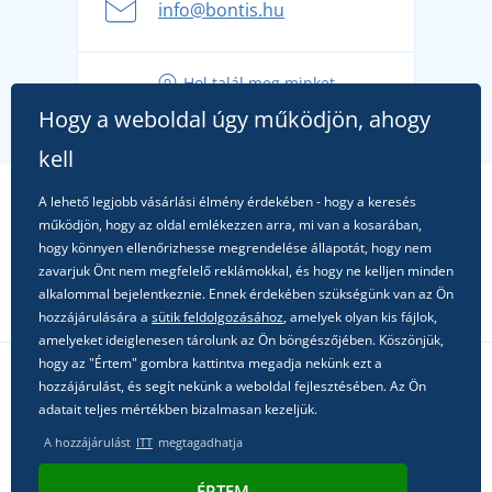
info@bontis.hu
fel a gondtalan nyaralásra
Tippek friss outfitekhez a gondtalan nyárért
Hol talál meg minket
A kedvenc City póló főszerepben: outfitek minden
Hogy a weboldal úgy működjön, ahogy
alkalomra!
kell
A lehető legjobb vásárlási élmény érdekében - hogy a keresés
működjön, hogy az oldal emlékezzen arra, mi van a kosarában,
hogy könnyen ellenőrizhesse megrendelése állapotát, hogy nem
zavarjuk Önt nem megfelelő reklámokkal, és hogy ne kelljen minden
alkalommal bejelentkeznie. Ennek érdekében szükségünk van az Ön
hozzájárulására a
sütik feldolgozásához
, amelyek olyan kis fájlok,
amelyeket ideiglenesen tárolunk az Ön böngészőjében. Köszönjük,
hogy az "Értem" gombra kattintva megadja nekünk ezt a
hozzájárulást, és segít nekünk a weboldal fejlesztésében. Az Ön
Kövessen minket a közösségi hálózatokon
adatait teljes mértékben bizalmasan kezeljük.
A hozzájárulást
ITT
megtagadhatja
ÉRTEM