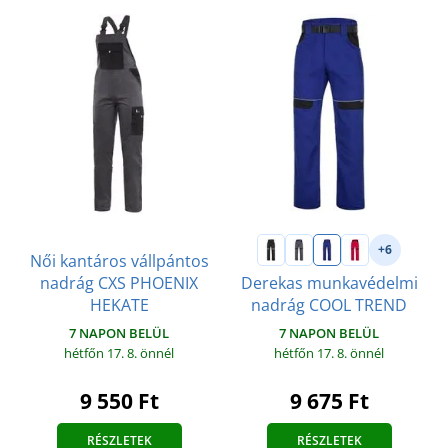
+6
Női kantáros vállpántos
nadrág CXS PHOENIX
Derekas munkavédelmi
HEKATE
nadrág COOL TREND
7 NAPON BELÜL
7 NAPON BELÜL
hétfőn 17. 8.
önnél
hétfőn 17. 8.
önnél
9 550 Ft
9 675 Ft
RÉSZLETEK
RÉSZLETEK