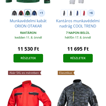
+1
+6
Munkavédelmi kabát
Kantáros munkavédelmi
ORION OTAKAR
nadrág COOL TREND
RAKTÁRON
7 NAPON BELÜL
kedden 11. 8.
önnél
hétfőn 17. 8.
önnél
11 530 Ft
11 695 Ft
RÉSZLETEK
RÉSZLETEK
Akár 5XL-es méretben
Elasztikus