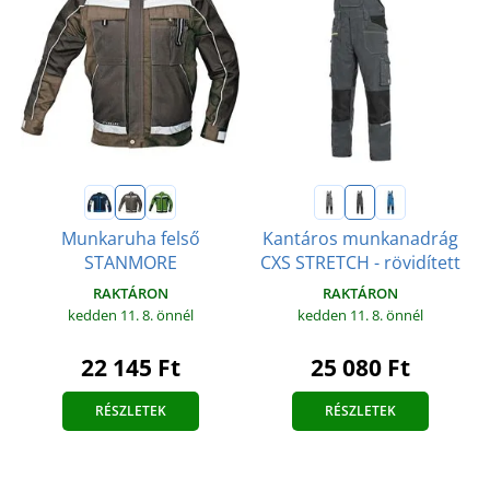
Munkaruha felső
Kantáros munkanadrág
STANMORE
CXS STRETCH - rövidített
RAKTÁRON
RAKTÁRON
kedden 11. 8.
önnél
kedden 11. 8.
önnél
22 145 Ft
25 080 Ft
RÉSZLETEK
RÉSZLETEK