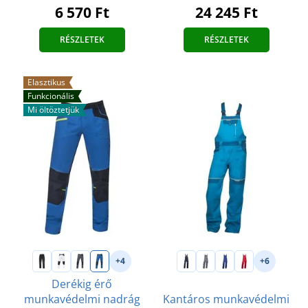
24 245 Ft
6 570 Ft
RÉSZLETEK
RÉSZLETEK
Elasztikus
Funkcionális
Mi öltöztetjük
+4
+6
Derékig érő
munkavédelmi nadrág
Kantáros munkavédelmi