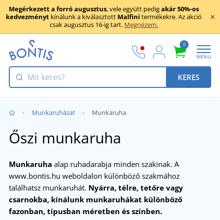
Megérkezett a forró augusztus
, vele együtt pedig
akár 50%-os
kedvezményt
kínálunk a kiválasztott
Malfini
termékekre. Az akció
csak augusztus 16-ig tart.
Megnézem.
0
MENU
KERES
Munkaruházat
Munkaruha
Őszi munkaruha
Munkaruha
alap ruhadarabja minden szakinak. A
www.bontis.hu weboldalon különböző szakmához
találhatsz munkaruhát.
Nyárra, télre, tetőre vagy
csarnokba, kínálunk munkaruhákat különböző
fazonban, típusban méretben és színben.