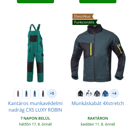
Elasztikus
Funkcionális
+5
+4
Kantáros munkavédelmi
Munkáskabát 4Xstretch
nadrág CXS LUXY ROBIN
RAKTÁRON
7 NAPON BELÜL
kedden 11. 8.
önnél
hétfőn 17. 8.
önnél