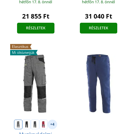
hétfőn 17. 8.
önnél
hétfőn 17. 8.
önnél
21 855 Ft
31 040 Ft
RÉSZLETEK
RÉSZLETEK
Elasztikus
Mi öltöztetjük
+4