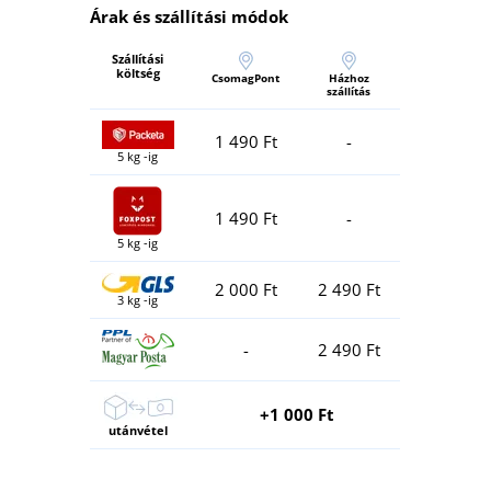
Árak és szállítási módok
Szállítási
költség
CsomagPont
Házhoz
szállítás
1 490 Ft
-
5 kg -ig
1 490 Ft
-
5 kg -ig
2 000 Ft
2 490 Ft
3 kg -ig
-
2 490 Ft
+1 000 Ft
utánvétel