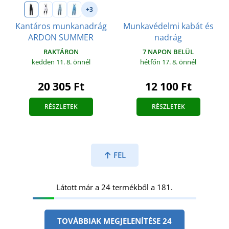
+3
Munkavédelmi kabát és
Kantáros munkanadrág
nadrág
ARDON SUMMER
7 NAPON BELÜL
RAKTÁRON
hétfőn 17. 8.
önnél
kedden 11. 8.
önnél
12 100 Ft
20 305 Ft
RÉSZLETEK
RÉSZLETEK
FEL
Látott már a 24 termékből a 181.
TOVÁBBIAK MEGJELENÍTÉSE 24