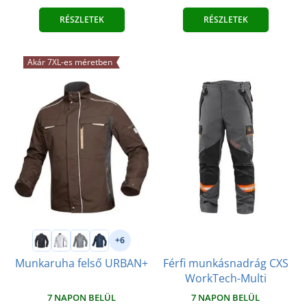
RÉSZLETEK
RÉSZLETEK
Akár 7XL-es méretben
+6
Férfi munkásnadrág CXS
Munkaruha felső URBAN+
WorkTech-Multi
7 NAPON BELÜL
7 NAPON BELÜL