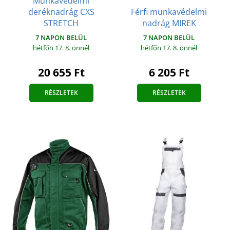
Munkavédelmi
Férfi munkavédelmi
deréknadrág CXS
nadrág MIREK
STRETCH
7 NAPON BELÜL
7 NAPON BELÜL
hétfőn 17. 8.
önnél
hétfőn 17. 8.
önnél
6 205 Ft
20 655 Ft
RÉSZLETEK
RÉSZLETEK