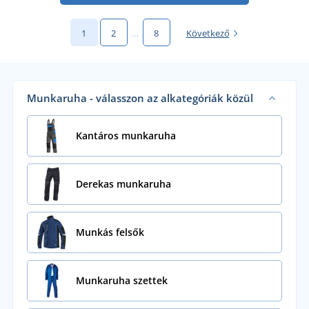
1
2
…
8
Következő
Munkaruha - válasszon az alkategóriák közül
Kantáros munkaruha
Derekas munkaruha
Munkás felsők
Munkaruha szettek