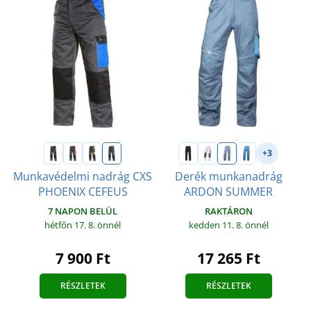
+3
Munkavédelmi nadrág CXS
Derék munkanadrág
PHOENIX CEFEUS
ARDON SUMMER
7 NAPON BELÜL
RAKTÁRON
hétfőn 17. 8.
önnél
kedden 11. 8.
önnél
7 900 Ft
17 265 Ft
RÉSZLETEK
RÉSZLETEK