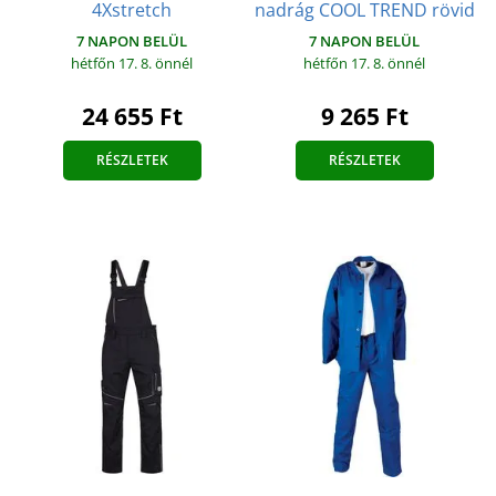
4Xstretch
nadrág COOL TREND rövid
7 NAPON BELÜL
7 NAPON BELÜL
hétfőn 17. 8.
önnél
hétfőn 17. 8.
önnél
24 655 Ft
9 265 Ft
RÉSZLETEK
RÉSZLETEK