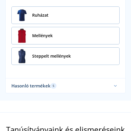
Ruházat
Mellények
Steppelt mellények
Hasonló termékek
5
Mi 
Tanúsítványaink és elismeréseink