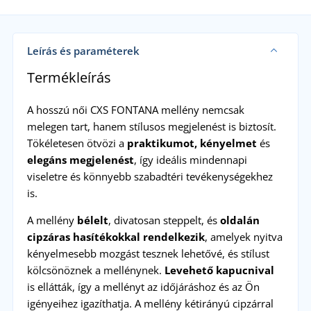
Leírás és paraméterek
Termékleírás
A hosszú női CXS FONTANA mellény nemcsak
melegen tart, hanem stílusos megjelenést is biztosít.
Tökéletesen ötvözi a
praktikumot, kényelmet
és
elegáns megjelenést
, így ideális mindennapi
viseletre és könnyebb szabadtéri tevékenységekhez
is.
A mellény
bélelt
, divatosan steppelt, és
oldalán
cipzáras hasítékokkal rendelkezik
, amelyek nyitva
kényelmesebb mozgást tesznek lehetővé, és stílust
kölcsönöznek a mellénynek.
Levehető kapucnival
is ellátták, így a mellényt az időjáráshoz és az Ön
igényeihez igazíthatja. A mellény kétirányú cipzárral