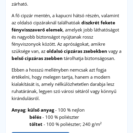
zárható.
A fő cipzár mentén, a kapucni hátsó részén, valamint
az oldalsó cipzáraknál találhatóak
diszkrét fekete
fényvisszaverő elemek
, amelyek jobb láthatóságot
és nagyobb biztonságot nyújtanak rossz
fényviszonyok között. Az apróságokat, amikre
szüksége van, az
oldalsó cipzáras zsebekben
vagy a
belső cipzáras zsebben
tárolhatja biztonságosan.
Ebben a hosszú mellényben nemcsak azt fogja
értékelni, hogy melegen tartja, hanem a modern
kialakítását is, amely nélkülözhetetlen darabja lesz
ruhatárának, legyen szó városi sétáról vagy könnyű
kirándulásról.
Anyag
:
külső anyag
- 100 % nejlon
bélés
- 100 % poliészter
töltet
- 100 % poliészter; 240 g/m²