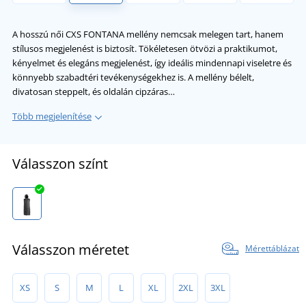
A hosszú női CXS FONTANA mellény nemcsak melegen tart, hanem
stílusos megjelenést is biztosít. Tökéletesen ötvözi a praktikumot,
kényelmet és elegáns megjelenést, így ideális mindennapi viseletre és
könnyebb szabadtéri tevékenységekhez is. A mellény bélelt,
divatosan steppelt, és oldalán cipzáras…
Több megjelenítése
Válasszon színt
Válasszon méretet
Mérettáblázat
XS
S
M
L
XL
2XL
3XL