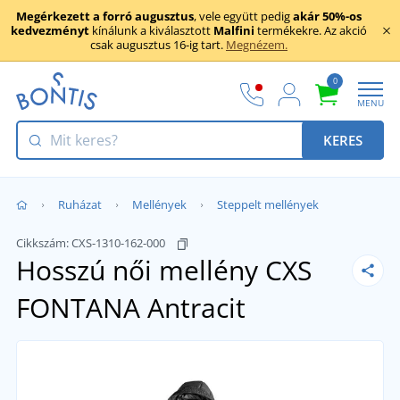
Megérkezett a forró augusztus
, vele együtt pedig
akár 50%-os
kedvezményt
kínálunk a kiválasztott
Malfini
termékekre. Az akció
csak augusztus 16-ig tart.
Megnézem.
0
MENU
KERES
Ruházat
Mellények
Steppelt mellények
Cikkszám:
CXS-1310-162-000
Hosszú női mellény CXS
FONTANA
Antracit