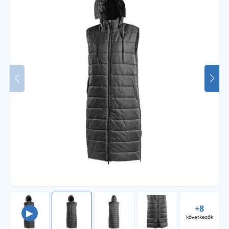
+8
▶
következők