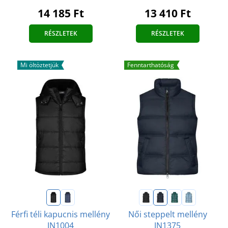
14 185 Ft
13 410 Ft
RÉSZLETEK
RÉSZLETEK
Mi öltöztetjük
Fenntarthatóság
Férfi téli kapucnis mellény
Női steppelt mellény
JN1004
JN1375