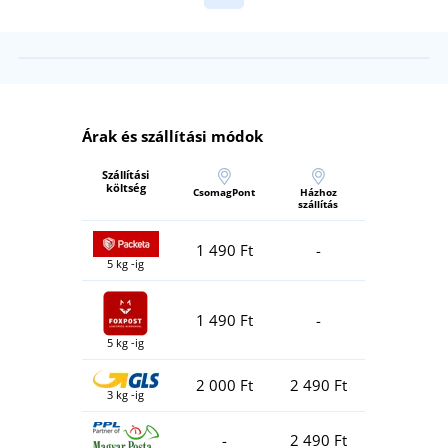
Árak és szállítási módok
Szállítási
költség
CsomagPont
Házhoz
szállítás
1 490 Ft
-
5 kg -ig
1 490 Ft
-
5 kg -ig
2 000 Ft
2 490 Ft
3 kg -ig
-
2 490 Ft