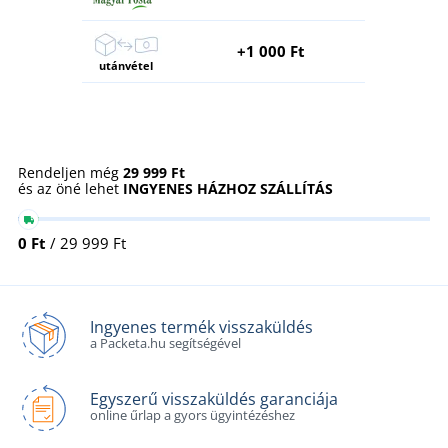
+1 000 Ft
utánvétel
Rendeljen még
29 999 Ft
és az öné lehet
INGYENES HÁZHOZ SZÁLLÍTÁS
0 Ft
/ 29 999 Ft
Ingyenes termék visszaküldés
a Packeta.hu segítségével
Egyszerű visszaküldés garanciája
online űrlap a gyors ügyintézéshez