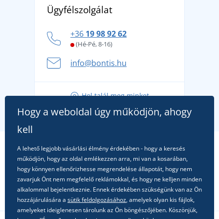
Affiliate
Ügyfélszolgálat
Általános adatvédelmi irányelvek
márkát, amelynek története 1976-ig nyúlik vissza
Hogyan vészeljük át a forró nyári napokat
+36
19 98 92 62
kényelmesen és biztonságosan
(Hé-Pé, 8-16)
A nyári kaland a csomagolással kezdődik - készüljön
info@bontis.hu
fel a gondtalan nyaralásra
Tippek friss outfitekhez a gondtalan nyárért
Hol talál meg minket
A kedvenc City póló főszerepben: outfitek minden
Hogy a weboldal úgy működjön, ahogy
alkalomra!
kell
A lehető legjobb vásárlási élmény érdekében - hogy a keresés
működjön, hogy az oldal emlékezzen arra, mi van a kosarában,
hogy könnyen ellenőrizhesse megrendelése állapotát, hogy nem
zavarjuk Önt nem megfelelő reklámokkal, és hogy ne kelljen minden
alkalommal bejelentkeznie. Ennek érdekében szükségünk van az Ön
hozzájárulására a
sütik feldolgozásához
, amelyek olyan kis fájlok,
amelyeket ideiglenesen tárolunk az Ön böngészőjében. Köszönjük,