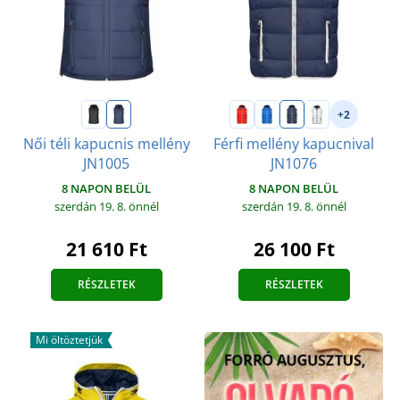
+2
Női téli kapucnis mellény
Férfi mellény kapucnival
JN1005
JN1076
8 NAPON BELÜL
8 NAPON BELÜL
szerdán 19. 8.
önnél
szerdán 19. 8.
önnél
21 610 Ft
26 100 Ft
RÉSZLETEK
RÉSZLETEK
Mi öltöztetjük