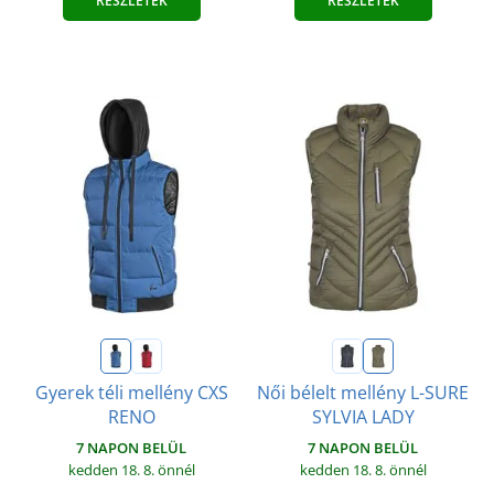
RÉSZLETEK
RÉSZLETEK
Gyerek téli mellény CXS
Női bélelt mellény L-SURE
RENO
SYLVIA LADY
7 NAPON BELÜL
7 NAPON BELÜL
kedden 18. 8.
önnél
kedden 18. 8.
önnél