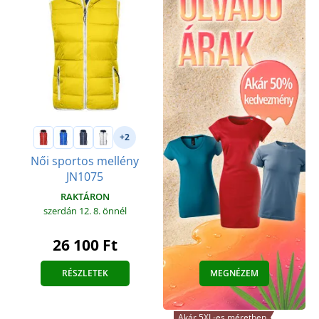
+2
Női sportos mellény
JN1075
RAKTÁRON
szerdán 12. 8.
önnél
26 100 Ft
RÉSZLETEK
MEGNÉZEM
Akár 5XL-es méretben