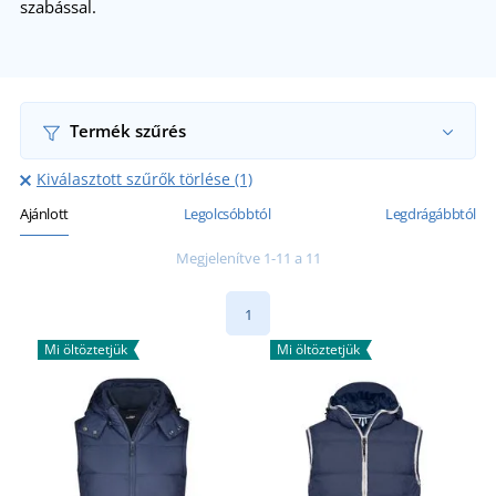
szabással.
Termék szűrés
Kiválasztott szűrők törlése (1)
Ajánlott
Legolcsóbbtól
Legdrágábbtól
Megjelenítve 1-11 a 11
1
Mi öltöztetjük
Mi öltöztetjük