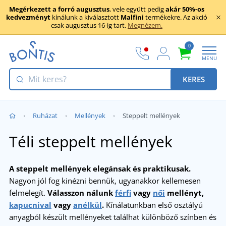
Megérkezett a forró augusztus
, vele együtt pedig
akár 50%-os
kedvezményt
kínálunk a kiválasztott
Malfini
termékekre. Az akció
csak augusztus 16-ig tart.
Megnézem.
0
MENU
KERES
Ruházat
Mellények
Steppelt mellények
Téli steppelt mellények
A steppelt mellények elegánsak és praktikusak.
Nagyon jól fog kinézni bennük, ugyanakkor kellemesen
felmelegít.
Válasszon nálunk
férfi
vagy
női
mellényt,
kapucnival
vagy
anélkül
.
Kínálatunkban első osztályú
anyagból készült mellényeket találhat különböző színben és