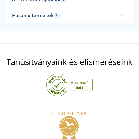
Hasonló termékek
6
Mi 
Tanúsítványaink és elismeréseink
+2
Női hibrid kabát Cross
+1
Női varrot mellény Everest
RAKTÁRON