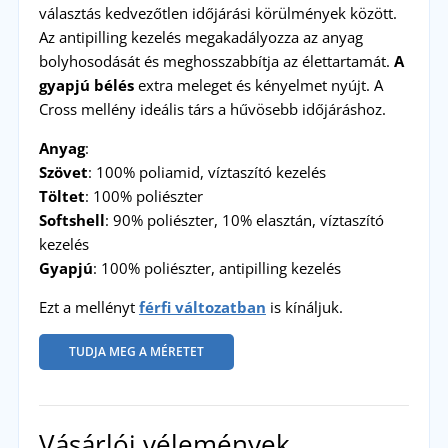
választás kedvezőtlen időjárási körülmények között.
Az antipilling kezelés megakadályozza az anyag
bolyhosodását és meghosszabbítja az élettartamát.
A
gyapjú bélés
extra meleget és kényelmet nyújt. A
Cross mellény ideális társ a hűvösebb időjáráshoz.
Anyag
:
Szövet
: 100% poliamid, víztaszító kezelés
Töltet
: 100% poliészter
Softshell
: 90% poliészter, 10% elasztán, víztaszító
kezelés
Gyapjú
: 100% poliészter, antipilling kezelés
Ezt a mellényt
férfi változatban
is kínáljuk.
TUDJA MEG A MÉRETET
Vásárlói vélemények