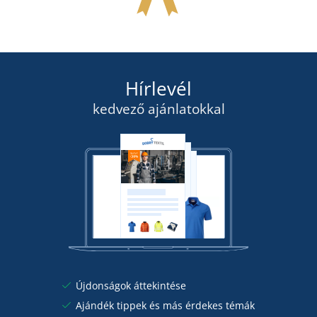
kedden 11. 8.
önnél
RAKTÁRON
23 795 Ft
kedden 11. 8.
önnél
RÉSZLETEK
18 430 Ft
Hírlevél
RÉSZLETEK
kedvező ajánlatokkal
Újdonságok áttekintése
Ajándék tippek és más érdekes témák