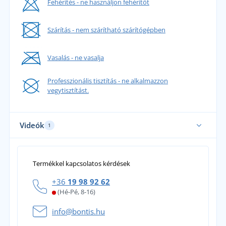
Fehérítés - ne használjon fehérítőt
Szárítás - nem szárítható szárítógépben
Vasalás - ne vasalja
Professzionális tisztítás - ne alkalmazzon
vegytisztítást.
Videók
1
Termékkel kapcsolatos kérdések
+36
19 98 92 62
(Hé-Pé, 8-16)
info@bontis.hu