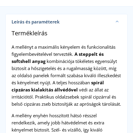
Leírás és paraméterek
Termékleírás
A mellényt a maximális kényelem és funkcionalitás
figyelembevételével tervezték.
A steppelt és
softshell anyag
kombinációja tökéletes egyensúlyt
biztosít a hőszigetelés és a rugalmasság között, míg
az oldalsó panelek formált szabása kiváló illeszkedést
és kényelmet nyújt. A teljes hosszában
spirál
cipzáras
kialakítás állvédővel
védi az állat az
irritációtól. Praktikus oldalzsebek spirál cipzárral és
belső cipzáras zseb biztosítják az apróságok tárolását.
A mellény enyhén hosszított hátsó résszel
rendelkezik, amely jobb hátvédelmet és extra
kényelmet biztosít. Szél- és vízálló, így kiváló