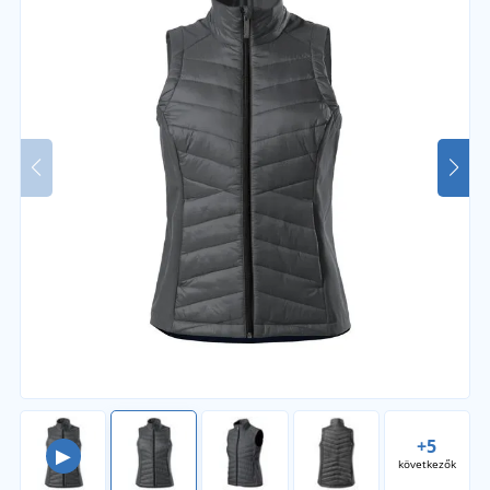
+5
▶
következők