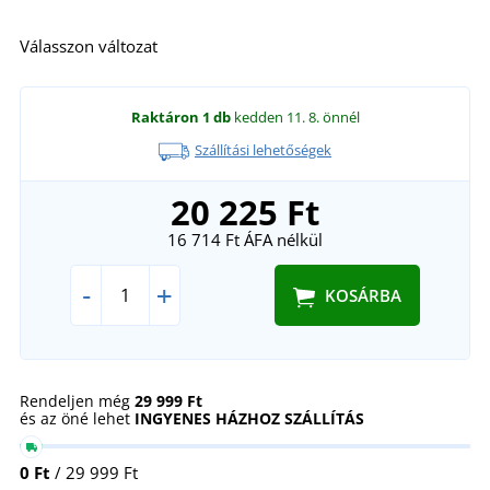
Válasszon változat
Raktáron
1 db
kedden 11. 8.
önnél
Szállítási lehetőségek
20 225 Ft
16 714 Ft
ÁFA nélkül
-
+
KOSÁRBA
Rendeljen még
29 999 Ft
és az öné lehet
INGYENES HÁZHOZ SZÁLLÍTÁS
0 Ft
/ 29 999 Ft