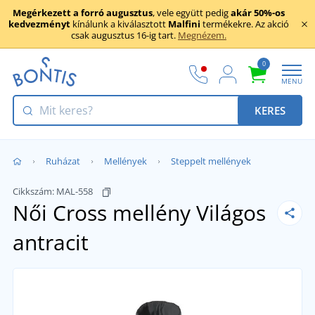
Megérkezett a forró augusztus
, vele együtt pedig
akár 50%-os
kedvezményt
kínálunk a kiválasztott
Malfini
termékekre. Az akció
csak augusztus 16-ig tart.
Megnézem.
0
MENU
KERES
Ruházat
Mellények
Steppelt mellények
Cikkszám:
MAL-558
Női Cross mellény
Világos
antracit