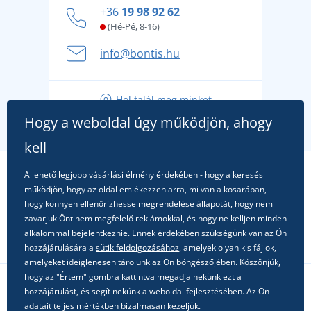
Hogyan vészeljük át a forró nyári napokat
+36
19 98 92 62
kényelmesen és biztonságosan
(Hé-Pé, 8-16)
A nyári kaland a csomagolással kezdődik - készüljön
info@bontis.hu
fel a gondtalan nyaralásra
Tippek friss outfitekhez a gondtalan nyárért
Hol talál meg minket
A kedvenc City póló főszerepben: outfitek minden
Hogy a weboldal úgy működjön, ahogy
alkalomra!
kell
A lehető legjobb vásárlási élmény érdekében - hogy a keresés
működjön, hogy az oldal emlékezzen arra, mi van a kosarában,
hogy könnyen ellenőrizhesse megrendelése állapotát, hogy nem
zavarjuk Önt nem megfelelő reklámokkal, és hogy ne kelljen minden
alkalommal bejelentkeznie. Ennek érdekében szükségünk van az Ön
hozzájárulására a
sütik feldolgozásához
, amelyek olyan kis fájlok,
amelyeket ideiglenesen tárolunk az Ön böngészőjében. Köszönjük,
hogy az "Értem" gombra kattintva megadja nekünk ezt a
hozzájárulást, és segít nekünk a weboldal fejlesztésében. Az Ön
Kövessen minket a közösségi hálózatokon
adatait teljes mértékben bizalmasan kezeljük.