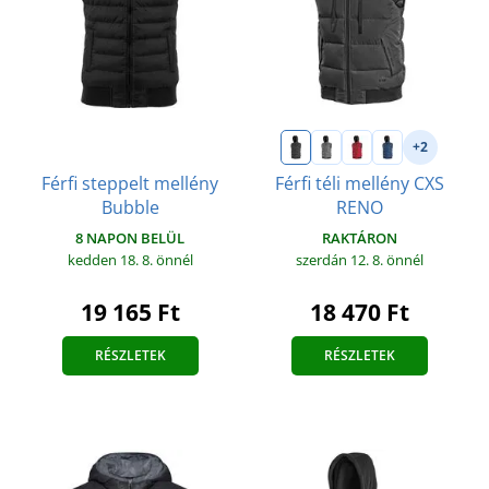
+2
Férfi steppelt mellény
Férfi téli mellény CXS
Bubble
RENO
8 NAPON BELÜL
RAKTÁRON
kedden 18. 8.
önnél
szerdán 12. 8.
önnél
19 165 Ft
18 470 Ft
RÉSZLETEK
RÉSZLETEK