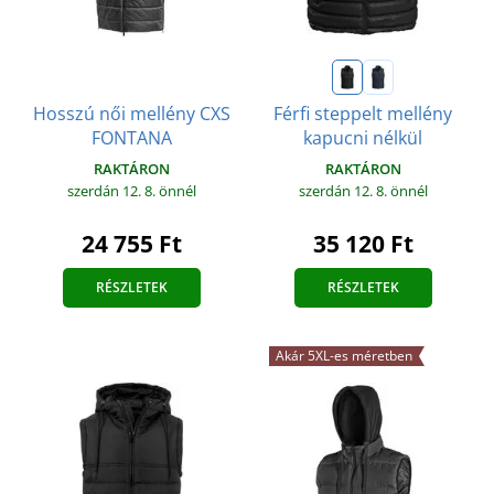
Hosszú női mellény CXS
Férfi steppelt mellény
FONTANA
kapucni nélkül
RAKTÁRON
RAKTÁRON
szerdán 12. 8.
önnél
szerdán 12. 8.
önnél
24 755 Ft
35 120 Ft
RÉSZLETEK
RÉSZLETEK
Akár 5XL-es méretben