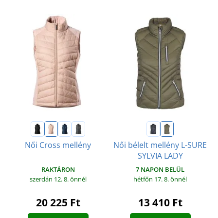
Női Cross mellény
Női bélelt mellény L-SURE
SYLVIA LADY
RAKTÁRON
7 NAPON BELÜL
szerdán 12. 8.
önnél
hétfőn 17. 8.
önnél
20 225 Ft
13 410 Ft