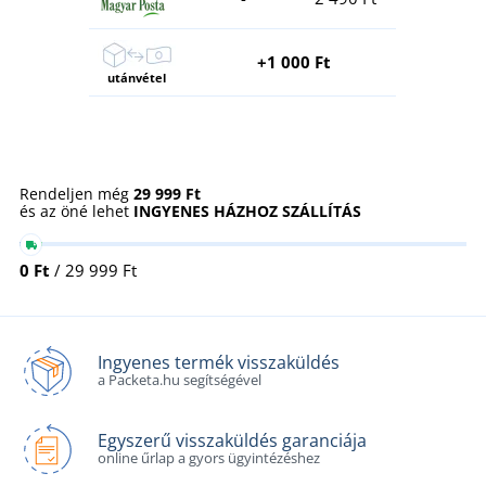
+1 000 Ft
utánvétel
Rendeljen még
29 999 Ft
és az öné lehet
INGYENES HÁZHOZ SZÁLLÍTÁS
0 Ft
/ 29 999 Ft
Ingyenes termék visszaküldés
a Packeta.hu segítségével
Egyszerű visszaküldés garanciája
online űrlap a gyors ügyintézéshez