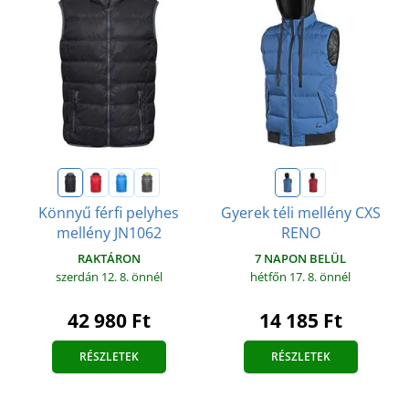
Könnyű férfi pelyhes
Gyerek téli mellény CXS
mellény JN1062
RENO
RAKTÁRON
7 NAPON BELÜL
szerdán 12. 8.
önnél
hétfőn 17. 8.
önnél
42 980 Ft
14 185 Ft
RÉSZLETEK
RÉSZLETEK