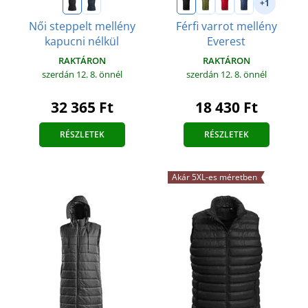
+1
Női steppelt mellény
Férfi varrot mellény
kapucni nélkül
Everest
RAKTÁRON
RAKTÁRON
szerdán 12. 8.
önnél
szerdán 12. 8.
önnél
32 365 Ft
18 430 Ft
RÉSZLETEK
RÉSZLETEK
Akár 5XL-es méretben