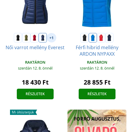
+1
Női varrot mellény Everest
Férfi hibrid mellény
ARDON NYPAXX
RAKTÁRON
RAKTÁRON
szerdán 12. 8.
önnél
szerdán 12. 8.
önnél
18 430 Ft
28 855 Ft
RÉSZLETEK
RÉSZLETEK
Mi öltöztetjük