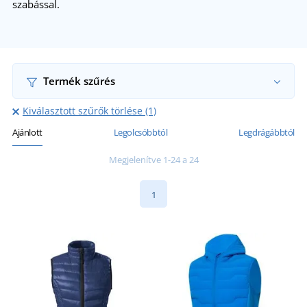
szabással.
Termék szűrés
Kiválasztott szűrők törlése (1)
Ajánlott
Legolcsóbbtól
Legdrágábbtól
Megjelenítve 1-24 a 24
1