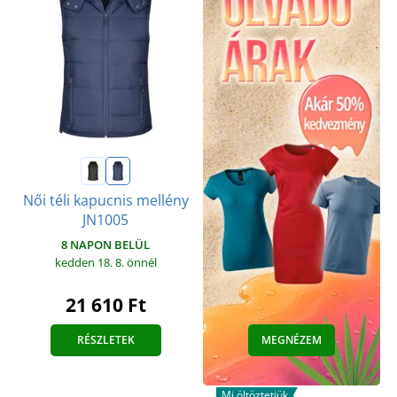
Női téli kapucnis mellény
JN1005
8 NAPON BELÜL
kedden 18. 8.
önnél
21 610 Ft
RÉSZLETEK
MEGNÉZEM
Mi öltöztetjük