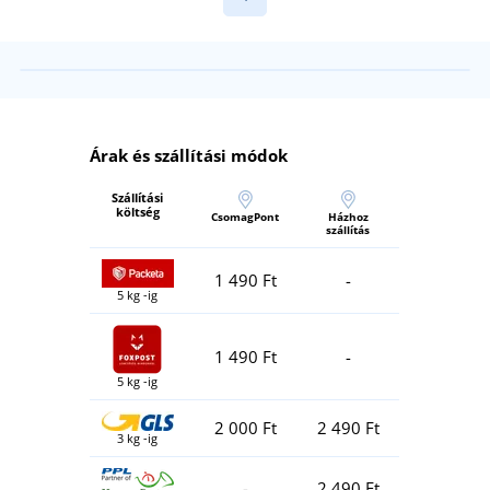
Árak és szállítási módok
Szállítási
költség
CsomagPont
Házhoz
szállítás
1 490 Ft
-
5 kg -ig
1 490 Ft
-
5 kg -ig
2 000 Ft
2 490 Ft
3 kg -ig
-
2 490 Ft