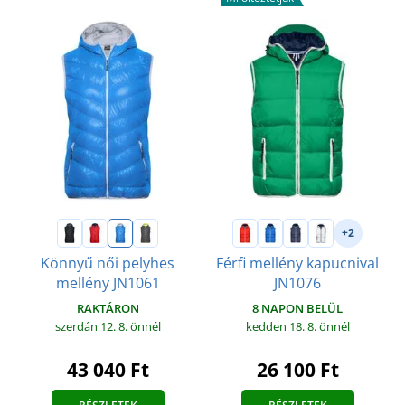
+2
Könnyű női pelyhes
Férfi mellény kapucnival
mellény JN1061
JN1076
RAKTÁRON
8 NAPON BELÜL
szerdán 12. 8.
önnél
kedden 18. 8.
önnél
43 040 Ft
26 100 Ft