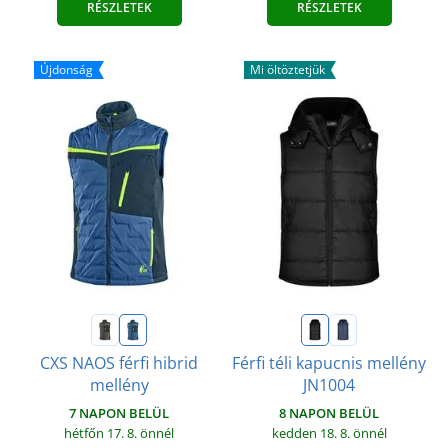
RÉSZLETEK
RÉSZLETEK
Újdonság
Mi öltöztetjük
CXS NAOS férfi hibrid
Férfi téli kapucnis mellény
mellény
JN1004
7 NAPON BELÜL
8 NAPON BELÜL
hétfőn 17. 8.
önnél
kedden 18. 8.
önnél