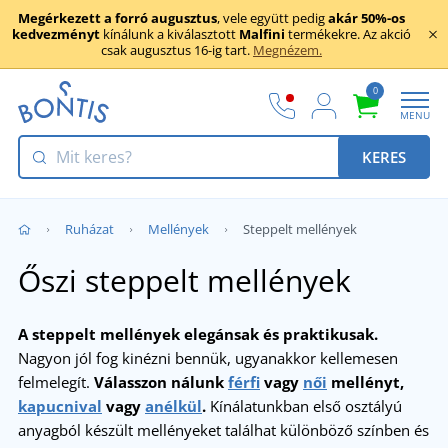
Megérkezett a forró augusztus
, vele együtt pedig
akár 50%-os
kedvezményt
kínálunk a kiválasztott
Malfini
termékekre. Az akció
csak augusztus 16-ig tart.
Megnézem.
0
MENU
KERES
Ruházat
Mellények
Steppelt mellények
Őszi steppelt mellények
A steppelt mellények elegánsak és praktikusak.
Nagyon jól fog kinézni bennük, ugyanakkor kellemesen
felmelegít.
Válasszon nálunk
férfi
vagy
női
mellényt,
kapucnival
vagy
anélkül
.
Kínálatunkban első osztályú
anyagból készült mellényeket találhat különböző színben és