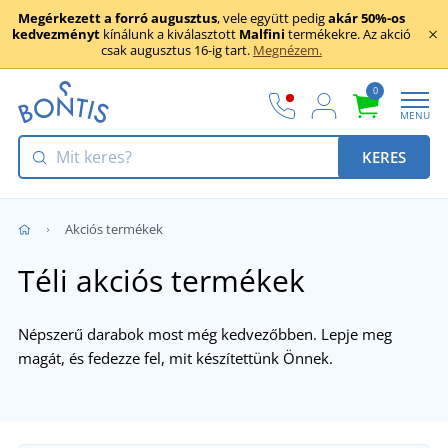
Megérkezett a forró augusztus
, vele együtt pedig
akár 50%-os
kedvezményt
kínálunk a kiválasztott
Malfini
termékekre. Az akció
csak augusztus 16-ig tart.
Megnézem.
0
MENU
KERES
Akciós termékek
Téli akciós termékek
Népszerű darabok most még kedvezőbben. Lepje meg
magát, és fedezze fel, mit készítettünk Önnek.