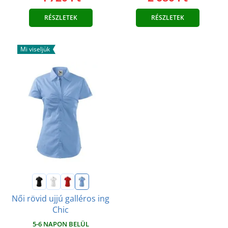
RÉSZLETEK
RÉSZLETEK
Mi viseljük
Női rövid ujjú galléros ing
Chic
5-6 NAPON BELÜL