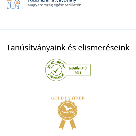
Több ezer átvevőhely
Magyarország egész területén
Tanúsítványaink és elismeréseink