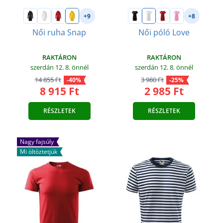
+9
+8
Női ruha Snap
Női póló Love
RAKTÁRON
RAKTÁRON
szerdán 12. 8.
önnél
szerdán 12. 8.
önnél
14 855 Ft
3 980 Ft
-40%
-25%
8 915 Ft
2 985 Ft
RÉSZLETEK
RÉSZLETEK
Nagy fajsúly
Mi öltöztetjük