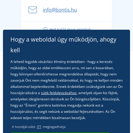
A nyári kaland a csomagolással kezdődik - készüljön
info@bontis.hu
fel a gondtalan nyaralásra
Tippek friss outfitekhez a gondtalan nyárért
Hol talál meg minket
A kedvenc City póló főszerepben: outfitek minden
Hogy a weboldal úgy működjön, ahogy
alkalomra!
kell
A lehető legjobb vásárlási élmény érdekében - hogy a keresés
működjön, hogy az oldal emlékezzen arra, mi van a kosarában,
hogy könnyen ellenőrizhesse megrendelése állapotát, hogy nem
zavarjuk Önt nem megfelelő reklámokkal, és hogy ne kelljen minden
alkalommal bejelentkeznie. Ennek érdekében szükségünk van az Ön
hozzájárulására a
sütik feldolgozásához
, amelyek olyan kis fájlok,
amelyeket ideiglenesen tárolunk az Ön böngészőjében. Köszönjük,
hogy az "Értem" gombra kattintva megadja nekünk ezt a
hozzájárulást, és segít nekünk a weboldal fejlesztésében. Az Ön
Kövessen minket a közösségi hálózatokon
adatait teljes mértékben bizalmasan kezeljük.
A hozzájárulást
ITT
megtagadhatja