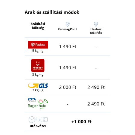
Árak és szállítási módok
Szállítási
költség
CsomagPont
Házhoz
szállítás
1 490 Ft
-
5 kg -ig
1 490 Ft
-
5 kg -ig
2 000 Ft
2 490 Ft
3 kg -ig
-
2 490 Ft
+1 000 Ft
utánvétel