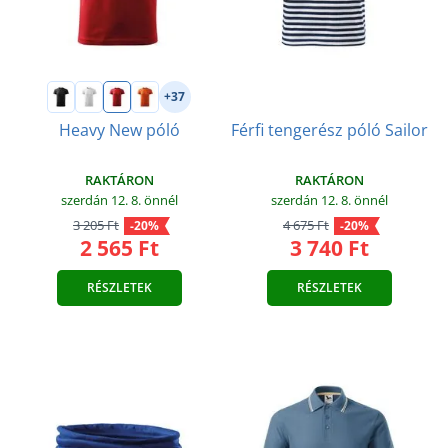
+37
Férfi tengerész póló Sailor
Heavy New póló
RAKTÁRON
RAKTÁRON
szerdán 12. 8.
önnél
szerdán 12. 8.
önnél
4 675 Ft
3 205 Ft
-20%
-20%
3 740 Ft
2 565 Ft
RÉSZLETEK
RÉSZLETEK