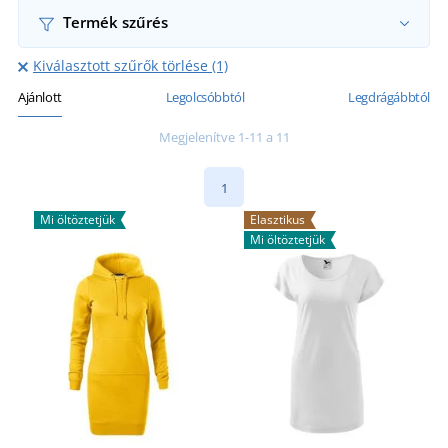
Termék szűrés
Kiválasztott szűrők törlése (1)
Ajánlott
Legolcsóbbtól
Legdrágábbtól
Megjelenítve 1-11 a 11
1
Mi öltöztetjük
Elasztikus
Mi öltöztetjük