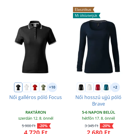
Elasztikus
Mi öltöztetjük
+10
+2
Női galléros póló Focus
Női hosszú ujjú póló
Brave
RAKTÁRON
5-6 NAPON BELÜL
szerdán 12. 8.
önnél
hétfőn 17. 8.
önnél
5 900 Ft
3 345 Ft
-20%
-20%
4 720 Ft
2 680 Ft