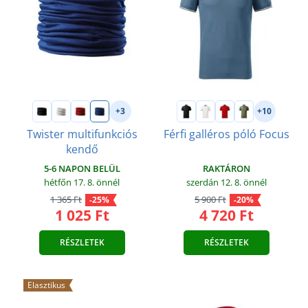
+3
+10
Twister multifunkciós
Férfi galléros póló Focus
kendő
RAKTÁRON
5-6 NAPON BELÜL
szerdán 12. 8.
önnél
hétfőn 17. 8.
önnél
5 900 Ft
1 365 Ft
-20%
-25%
4 720 Ft
1 025 Ft
RÉSZLETEK
RÉSZLETEK
Elasztikus