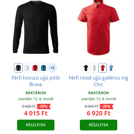
+2
Férfi hosszú ujjú póló
Férfi rövid ujjú galléros ing
Brave
Chic
RAKTÁRON
RAKTÁRON
szerdán 12. 8.
önnél
szerdán 12. 8.
önnél
5 020 Ft
8 655 Ft
-20%
-20%
4 015 Ft
6 920 Ft
RÉSZLETEK
RÉSZLETEK