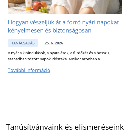
Hogyan vészeljük át a forró nyári napokat
kényelmesen és biztonságosan
TANÁCSADÁS
25. 6. 2026
A nyár a kirándulások, a nyaralások, a fürdőzés és a hosszú,
A
szabadban töltött napok időszaka. Amikor azonban a…
M
További információ
T
Tanúsítványaink és elismeréseink