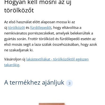
Hogyan kell mosni az új
törölközőt
Az első használat előtt alaposan mossa ki az
új
törölközőt
és
fürdőlepedőt
, hogy eltávolítsa a
nemkívánatos porrészecskéket, amelyek belekerültek a
gyártás során. Frottír törölköző és fürdőlepedő esetén az
első mosás segít a laza szálak összehúzásában, hogy azok
ne szakadjanak ki.
Vásároljon új
lakástextíliákat - törölközőktől egészen
takarókig
.
A termékhez ajánljuk
3