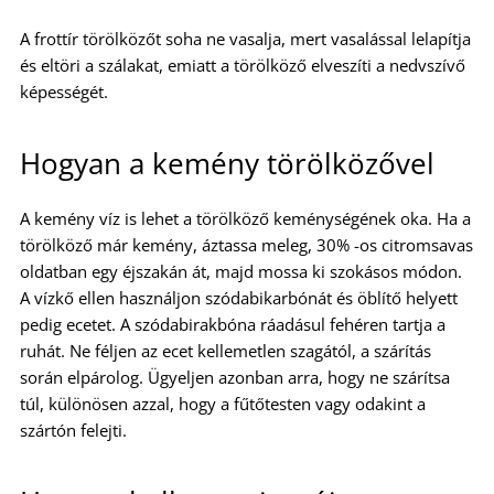
A frottír törölközőt soha ne vasalja, mert vasalással lelapítja
és eltöri a szálakat, emiatt a törölköző elveszíti a nedvszívő
képességét.
Hogyan a kemény törölközővel
A kemény víz is lehet a törölköző keménységének oka. Ha a
törölköző már kemény, áztassa meleg, 30% -os citromsavas
oldatban egy éjszakán át, majd mossa ki szokásos módon.
A vízkő ellen használjon szódabikarbónát és öblítő helyett
pedig ecetet. A szódabirakbóna ráadásul fehéren tartja a
ruhát. Ne féljen az ecet kellemetlen szagától, a szárítás
során elpárolog. Ügyeljen azonban arra, hogy ne szárítsa
túl, különösen azzal, hogy a fűtőtesten vagy odakint a
szártón felejti.