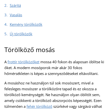
Szárítá
Vasalás
Kemény törölközők
Új törölközők
Törölköző mosás
A
frottír törölközőket
mossa 40 fokon és alaposan öblítse ki
őket. A modern mosóporok már akár 30 fokos
hőmérsékleten is képes a szennyeződéseket eltávolítani.
A mosáshoz ne használjon túl sok mosószert, mivel a
felesleges mosószer a törölközőre tapad és ez okozza a
törölköző keménységét. Ne használjon olyan öblítőt sem,
amely csökkenti a törölköző abszorpciós képességét. Ezen
túlmenően a
fehér törölköző
szürkévé vagy sárgává válhat