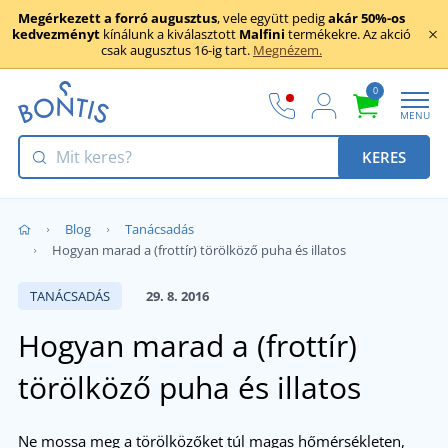
Megérkezett a forró augusztus
, vele együtt pedig
akár 50%-os
kedvezményt
kínálunk a kiválasztott
Malfini
termékekre. Az akció
csak augusztus 16-ig tart.
Megnézem.
0
MENU
KERES
Blog
Tanácsadás
Hogyan marad a (frottír) törölköző puha és illatos
TANÁCSADÁS
29. 8. 2016
Hogyan marad a (frottír)
törölköző puha és illatos
Ne mossa meg a törölközőket túl magas hőmérsékleten,