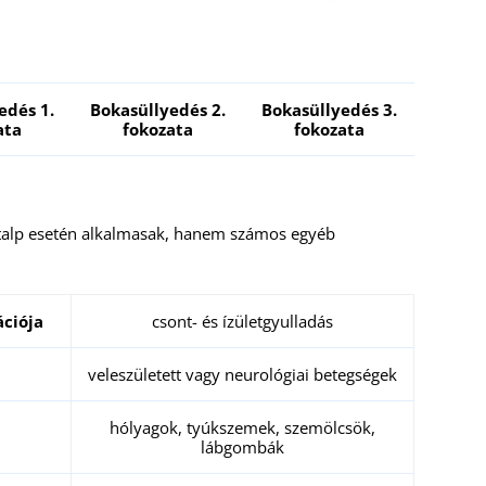
edés 1.
Bokasüllyedés 2.
Bokasüllyedés 3.
ata
fokozata
fokozata
alp esetén alkalmasak, hanem számos egyéb
ációja
csont- és ízületgyulladás
veleszületett vagy neurológiai betegségek
hólyagok, tyúkszemek, szemölcsök,
lábgombák