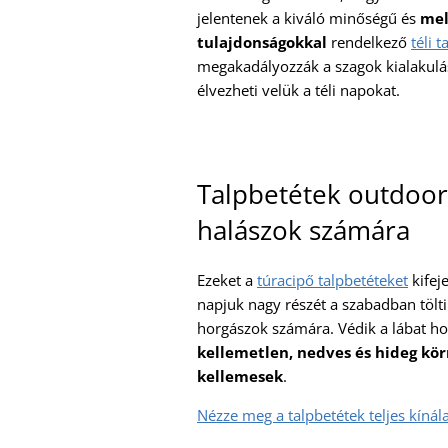
jelentenek a kiváló minőségű és
mel
tulajdonságokkal
rendelkező
téli 
megakadályozzák a szagok kialakulás
élvezheti velük a téli napokat.
Talpbetétek outdoor
halászok számára
Ezeket a
túracipő talpbetéteket
kifej
napjuk nagy részét a szabadban tölt
horgászok számára. Védik a lábat ho
kellemetlen, nedves és hideg kör
kellemesek
.
Nézze meg a talpbetétek teljes kínála