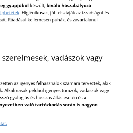
eg gyapjúból
készült,
kiváló hószabályozó
talpbetétek
. Higiénikusak, jól felszívják az izzadságot és
át. Ráadásul kellemesen puhák, és zavartalanul
 szerelmesek, vadászok vagy
ezetten az igényes felhasználók számára tervezték, akik
ik. Alkalmasak például igényes túrázók, vadászok vagy
sszú gyaloglás és hosszas állás esetén és
a
nyezetben való tartózkodás során is nagyon
tát.