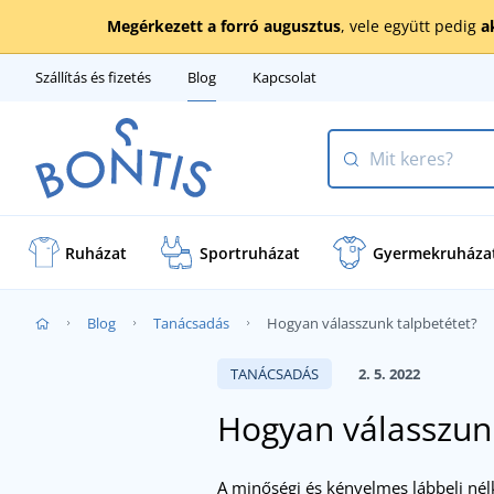
Megérkezett a forró augusztus
, vele együtt pedig
a
Szállítás és fizetés
Blog
Kapcsolat
Ruházat
Sportruházat
Gyermekruháza
Blog
Tanácsadás
Hogyan válasszunk talpbetétet?
TANÁCSADÁS
2. 5. 2022
Hogyan válasszunk
A minőségi és kényelmes lábbeli nél