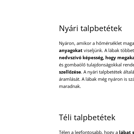
Nyári talpbetétek
Nyáron, amikor a hőmérséklet maga
anyagokat
viseljünk. A lábak többet
nedvszívó képesség, hogy megaka
és gombaölő tulajdonságokkal rend
szellőzése
. A nyári talpbetétek álta
áramlását. A lábak még nyáron is sz
maradnak.
Téli talpbetétek
Télen a legfontosabb, hogy a
lábat 