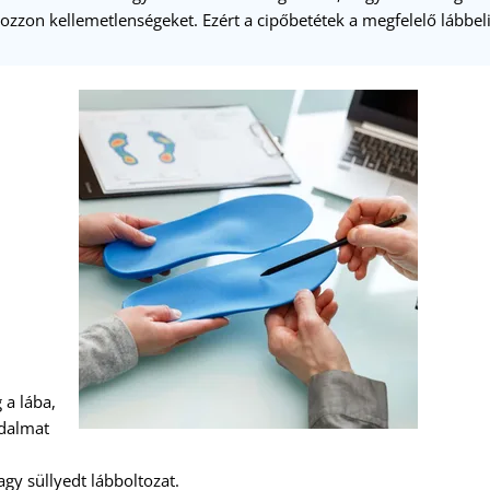
kozzon kellemetlenségeket. Ezért a cipőbetétek a megfelelő lábbeli
 a lába,
jdalmat
gy süllyedt lábboltozat.