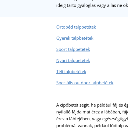
ideig tartó gyaloglás vagy állás ne o
Ortopéd talpbetétek
Gyerek talpbetétek
Sport talpbetétek
Nyári talpbetétek
Téli talpbetétek
Speciális outdoor talpbetétek
A cipőbetét segít, ha például fáj és ég
nyilalló fájdalmat érez a lábában, fá
érez a lábfejében, vagy egészségügyi
problémái vannak, például lúdtalp va