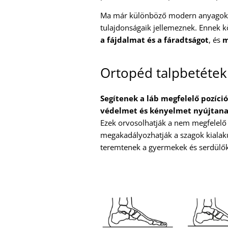
Ma már különböző modern anyagokból
tulajdonságaik jellemeznek. Ennek
a fájdalmat és a fáradtságot
, és
m
Ortopéd talpbetétek
Segítenek a láb megfelelő pozíci
védelmet és kényelmet nyújtanak 
Ezek orvosolhatják a nem megfelelő 
megakadályozhatják a szagok kialakulá
teremtenek a gyermekek és serdülők 