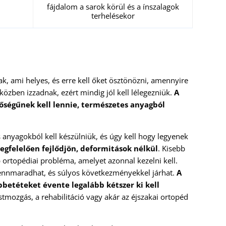
fájdalom a sarok körül és a ínszalagok
terhelésekor
, ami helyes, és erre kell őket ösztönözni, amennyire
özben izzadnak, ezért mindig jól kell lélegezniük.
A
őségűnek kell lennie, természetes anyagból
anyagokból kell készülniük, és úgy kell hogy legyenek
egfelelően fejlődjön, deformitások nélkül
. Kisebb
 ortopédiai probléma, amelyet azonnal kezelni kell.
fennmaradhat, és súlyos következményekkel járhat.
A
betéteket évente legalább kétszer ki kell
stmozgás, a rehabilitáció vagy akár az éjszakai ortopéd