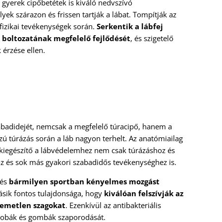
 gyerek cipőbetétek is kiváló nedvszívó
ek szárazon és frissen tartják a lábat. Tompítják az
fizikai tevékenységek során.
Serkentik a lábfej
 boltozatának megfelelő fejlődését
, és szigetelő
 érzése ellen.
zabadidejét, nemcsak a megfelelő túracipő, hanem a
szú túrázás során a láb nagyon terhelt. Az anatómiailag
kiegészítő a lábvédelemhez nem csak túrázáshoz és
z és sok más gyakori szabadidős tevékenységhez is.
 és
bármilyen sportban kényelmes mozgást
másik fontos tulajdonsága, hogy
kiválóan felszívják az
lemetlen szagokat
. Ezenkívül az antibakteriális
robák és gombák szaporodását.