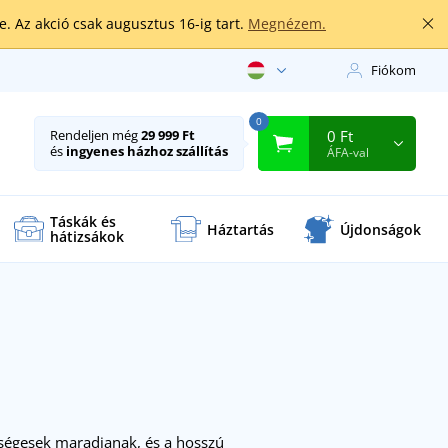
. Az akció csak augusztus 16-ig tart.
Megnézem.
Fiókom
0
0 Ft
Rendeljen még
29 999 Ft
és
ingyenes házhoz szállítás
ÁFA-val
Táskák és
Háztartás
Újdonságok
hátizsákok
zségesek maradjanak, és a hosszú