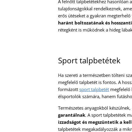
A felnőtt talpbetétekhez hasonlóan a
tulajdonságokkal rendelkeznek, amely
erős ütéseket a gyakran megterhelő 
haránt boltozatának és hosszanti
rétegként is működnek a hideg lábak
Sport talpbetétek
Ha szereti a természetben tölteni s
megfelelő talpbetét is fontos. A hos
formázott
sport talpbetét
megfelelő 
élsportolók számára, hanem futásho
Természetes anyagokból készülnek,
garantálnak
. A sport talpbetétek 
izzadságot és megszüntetik a kel
talpbetétek megakadályozzák a mik