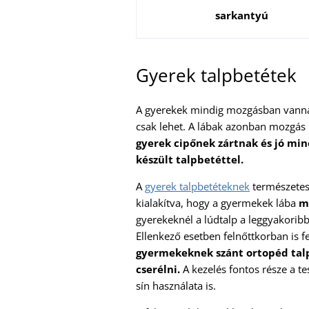
sarkantyú
Gyerek talpbetétek
A gyerekek mindig mozgásban vannak
csak lehet. A lábak azonban mozgás k
gyerek cipőnek zártnak és jó min
készült talpbetéttel.
A
gyerek talpbetéteknek
természetes 
kialakítva, hogy a gyermekek lába
m
gyerekeknél a lúdtalp a leggyakoribb
Ellenkező esetben felnőttkorban is 
gyermekeknek szánt ortopéd talp
cserélni.
A kezelés fontos része a te
sín használata is.