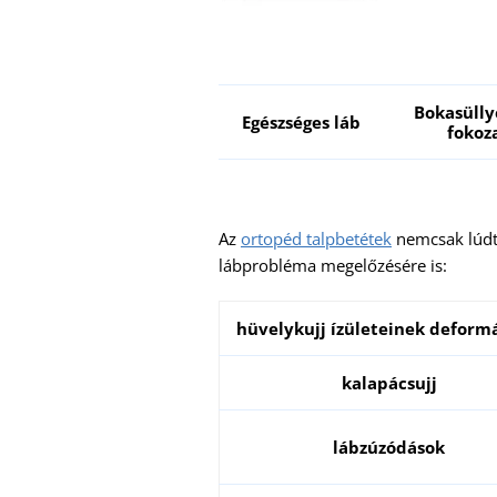
Bokasülly
Egészséges láb
fokoz
Az
ortopéd talpbetétek
nemcsak lúdt
lábprobléma megelőzésére is:
hüvelykujj ízületeinek deform
kalapácsujj
lábzúzódások