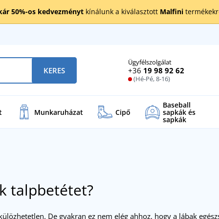
kár 50%-os kedvezményt
kínálunk a kiválasztott
Malfini
termékekre
Ügyfélszolgálat
+36
19 98 92 62
KERES
(Hé-Pé, 8-16)
Baseball
t
Munkaruházat
Cipő
sapkák és
sapkák
 talpbetétet?
külözhetetlen. De gyakran ez nem elég ahhoz, hogy a lábak egés