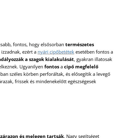
sabb, fontos, hogy elsősorban
természetes
 izzadnak, ezért a
nyári cipőbetétek
esetében fontos a
dályozzák a szagok kialakulását
, gyakran illatosak
elkeznek. Ugyanilyen
fontos
a
cipő megfelelő
lában széles körben perforáltak, és elősegítik a levegő
árazak, frissek és mindenekelőtt egészségesek
szárazon és melegen tartsák
. Nagy segítséget