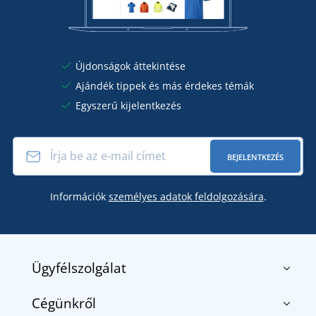
Újdonságok áttekintése
Ajándék tippek és más érdekes témák
Egyszerű kijelentkezés
BEJELENTKEZÉS
Információk
személyes adatok feldolgozására
.
Ügyfélszolgálat
Cégünkről
Kapcsolat