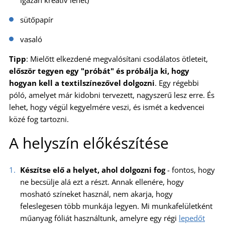
sütőpapír
vasaló
Tipp
: Mielőtt elkezdené megvalósítani csodálatos ötleteit,
először tegyen egy "próbát" és próbálja ki, hogy
hogyan kell a textilszínezővel dolgozni
. Egy régebbi
póló, amelyet már kidobni tervezett, nagyszerű lesz erre. És
lehet, hogy végül kegyelmére veszi, és ismét a kedvencei
közé fog tartozni.
A helyszín előkészítése
Készítse elő a helyet, ahol dolgozni fog
- fontos, hogy
ne becsülje alá ezt a részt. Annak ellenére, hogy
mosható színeket használ, nem akarja, hogy
feleslegesen több munkája legyen. Mi munkafelületként
műanyag fóliát használtunk, amelyre egy régi
lepedőt