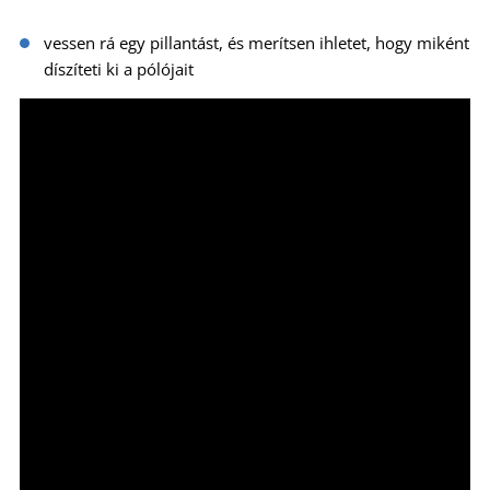
vessen rá egy pillantást, és merítsen ihletet, hogy miként
díszíteti ki a pólójait