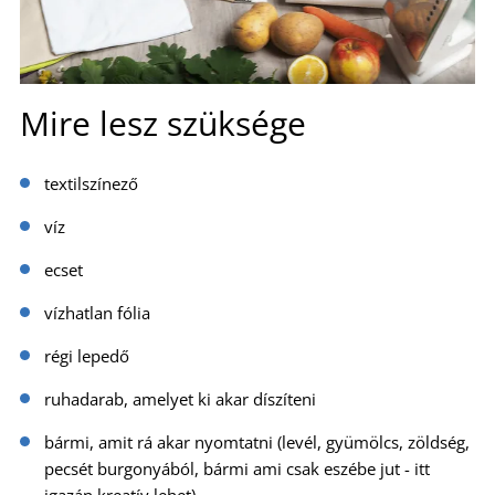
Mire lesz szüksége
textil
színező
víz
ecset
vízhatlan fólia
régi lepedő
ruhadarab, amelyet ki akar díszíteni
bármi, amit rá akar nyomtatni (levél, gyümölcs, zöldség,
pecsét burgonyából, bármi ami csak eszébe jut - itt
igazán kreatív lehet)