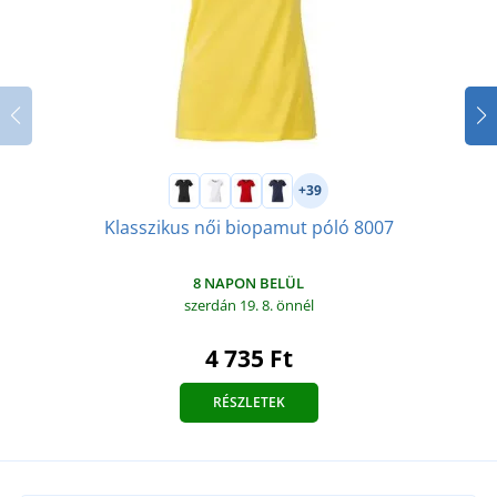
+39
Klasszikus női biopamut póló 8007
8 NAPON BELÜL
szerdán 19. 8.
önnél
4 735 Ft
RÉSZLETEK