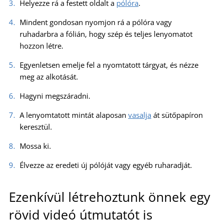
Helyezze rá a festett oldalt a
pólóra
.
Mindent gondosan nyomjon rá a pólóra vagy
ruhadarbra a fólián, hogy szép és teljes lenyomatot
hozzon létre.
Egyenletsen emelje fel a nyomtatott tárgyat, és nézze
meg az alkotását.
Hagyni megszáradni.
A lenyomtatott mintát alaposan
vasalja
át sütőpapíron
keresztül.
Mossa ki.
Élvezze az eredeti új pólóját vagy egyéb ruharadját.
Ezenkívül létrehoztunk önnek egy
rövid videó útmutatót is