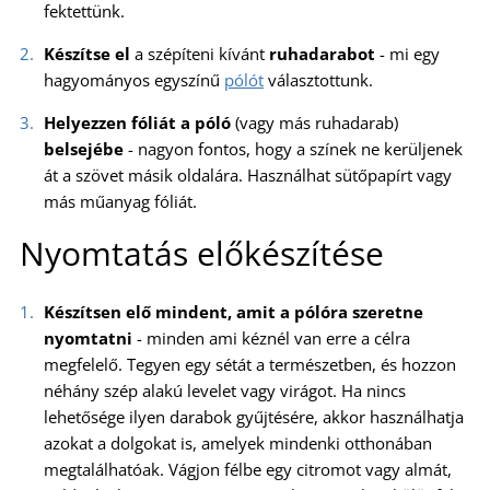
fektettünk.
Készítse el
a szépíteni kívánt
ruhadarabot
- mi egy
hagyományos egyszínű
pólót
választottunk.
Helyezzen fóliát a póló
(vagy más ruhadarab)
belsejébe
- nagyon fontos, hogy a színek ne kerüljenek
át a szövet másik oldalára. Használhat sütőpapírt vagy
más műanyag fóliát.
Nyomtatás előkészítése
Készítsen elő mindent, amit a pólóra szeretne
nyomtatni
- minden ami kéznél van erre a célra
megfelelő. Tegyen egy sétát a természetben, és hozzon
néhány szép alakú levelet vagy virágot. Ha nincs
lehetősége ilyen darabok gyűjtésére, akkor használhatja
azokat a dolgokat is, amelyek mindenki otthonában
megtalálhatóak. Vágjon félbe egy citromot vagy almát,