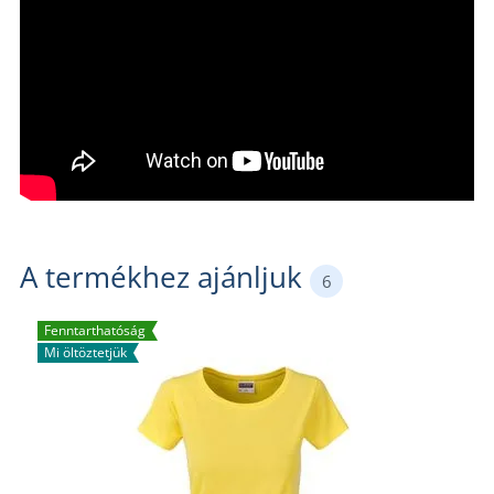
A termékhez ajánljuk
6
Fenntarthatóság
Mi öltöztetjük