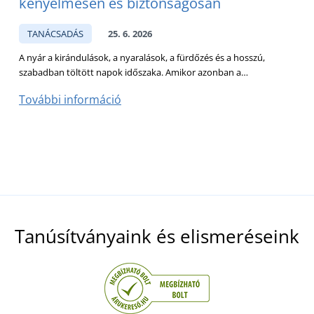
kényelmesen és biztonságosan
TANÁCSADÁS
25. 6. 2026
A nyár a kirándulások, a nyaralások, a fürdőzés és a hosszú,
A
szabadban töltött napok időszaka. Amikor azonban a…
M
További információ
T
Tanúsítványaink és elismeréseink