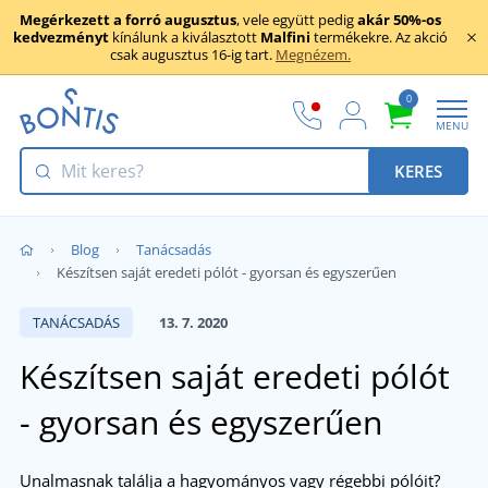
Megérkezett a forró augusztus
, vele együtt pedig
akár 50%-os
kedvezményt
kínálunk a kiválasztott
Malfini
termékekre. Az akció
csak augusztus 16-ig tart.
Megnézem.
0
MENU
KERES
Blog
Tanácsadás
Készítsen saját eredeti pólót - gyorsan és egyszerűen
TANÁCSADÁS
13. 7. 2020
Készítsen saját eredeti pólót
- gyorsan és egyszerűen
Unalmasnak találja a hagyományos vagy régebbi pólóit?