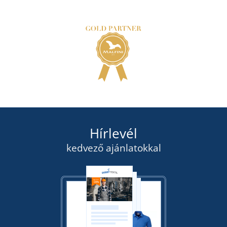
Hírlevél
kedvező ajánlatokkal