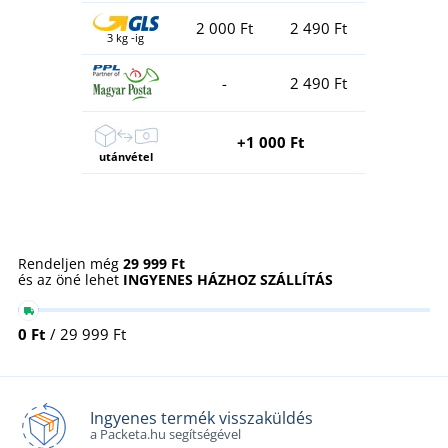
2 000 Ft
2 490 Ft
3 kg -ig
-
2 490 Ft
+1 000 Ft
utánvétel
Rendeljen még
29 999 Ft
és az öné lehet
INGYENES HÁZHOZ SZÁLLÍTÁS
0 Ft
/ 29 999 Ft
Ingyenes termék visszaküldés
a Packeta.hu segítségével