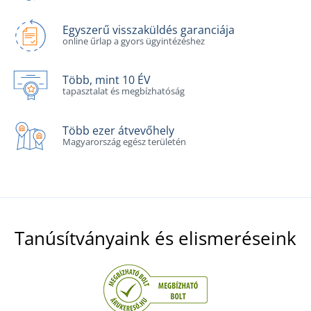
Egyszerű visszaküldés garanciája
online űrlap a gyors ügyintézéshez
Több, mint 10 ÉV
tapasztalat és megbízhatóság
Több ezer átvevőhely
Magyarország egész területén
Tanúsítványaink és elismeréseink