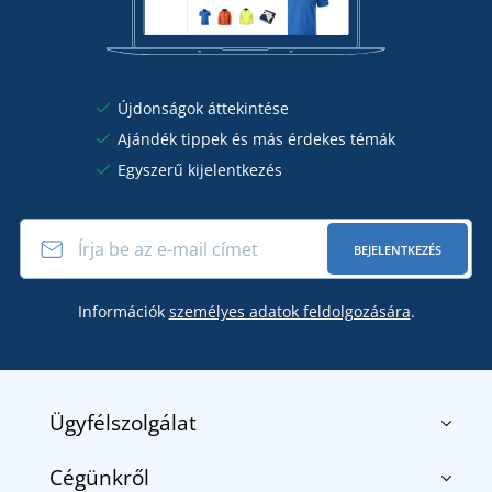
Újdonságok áttekintése
Ajándék tippek és más érdekes témák
Egyszerű kijelentkezés
BEJELENTKEZÉS
Információk
személyes adatok feldolgozására
.
Ügyfélszolgálat
Cégünkről
Kapcsolat