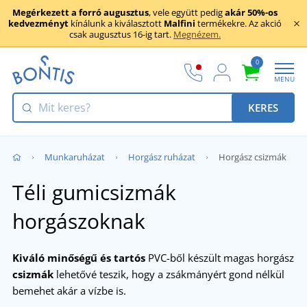
Megérkezett a forró augusztus
, vele együtt pedig
akár 50%-os
kedvezményt
kínálunk a kiválasztott
Malfini
termékekre. Az akció
csak augusztus 16-ig tart.
Megnézem.
0
MENU
KERES
Munkaruházat
Horgász ruházat
Horgász csizmák
Téli gumicsizmák
horgászoknak
Kiváló minőségű és tartós
PVC-ből készült magas horgász
csizmák
lehetővé teszik, hogy a zsákmányért gond nélkül
bemehet akár a vízbe is.