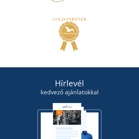
Hírlevél
kedvező ajánlatokkal