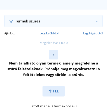
Termék szűrés
Ajánlott
Legolcsóbbtól
Legdrágábbtól
Megjelenítve 1-0 a 0
1
Nem található olyan termék, amely megfelelne a
szűrő feltételeknek. Próbálja meg megváltoztatni a
feltételeket vagy törölni a szűrőt.
FEL
Látott már a 0 termékből a 0.