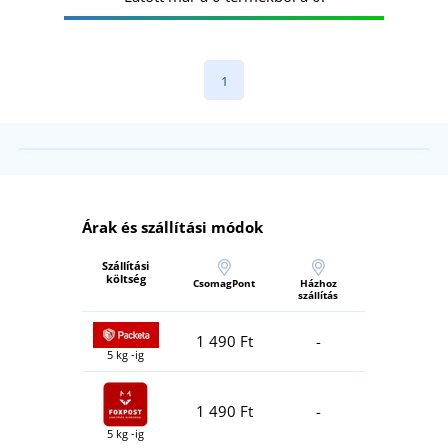
1
Árak és szállítási módok
Szállítási
költség
CsomagPont
Házhoz
szállítás
1 490 Ft
-
5 kg -ig
1 490 Ft
-
5 kg -ig