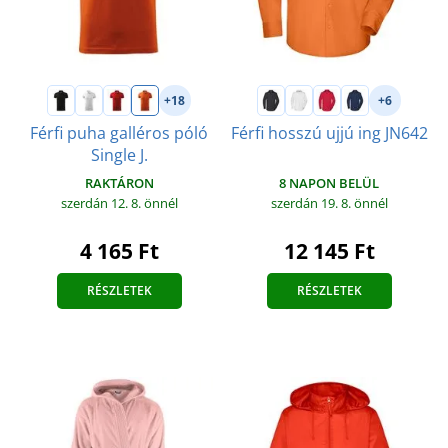
+18
+6
Férfi puha galléros póló
Férfi hosszú ujjú ing JN642
Single J.
8 NAPON BELÜL
RAKTÁRON
szerdán 19. 8.
önnél
szerdán 12. 8.
önnél
12 145 Ft
4 165 Ft
RÉSZLETEK
RÉSZLETEK