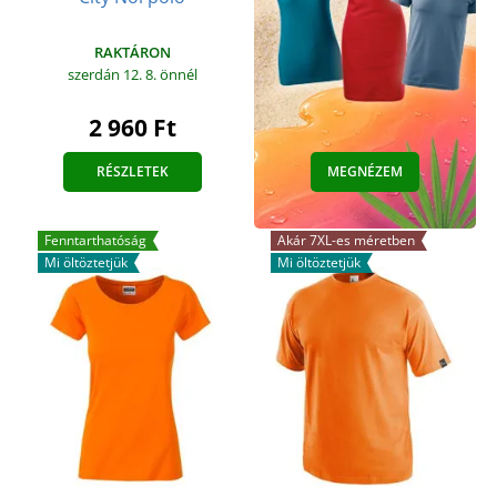
RAKTÁRON
szerdán 12. 8.
önnél
2 960 Ft
RÉSZLETEK
MEGNÉZEM
Fenntarthatóság
Akár 7XL-es méretben
Mi öltöztetjük
Mi öltöztetjük