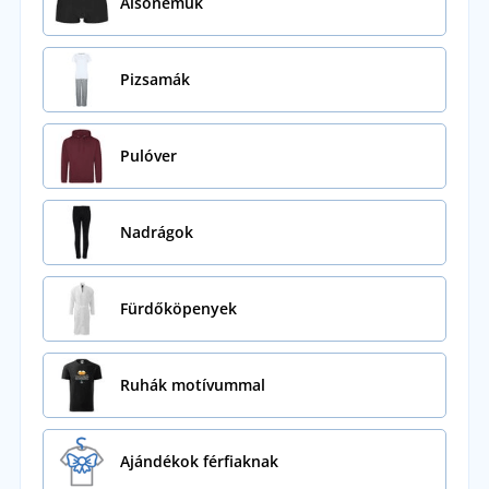
Alsóneműk
Pizsamák
Pulóver
Nadrágok
Fürdőköpenyek
Ruhák motívummal
Ajándékok férfiaknak