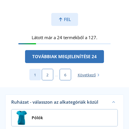
FEL
Látott már a 24 termékből a 127.
TOVÁBBIAK MEGJELENÍTÉSE 24
1
2
…
6
Következő
Ruházat - válasszon az alkategóriák közül
Pólók