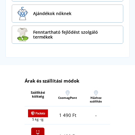
Ajándékok nőknek
Fenntartható fejlődést szolgáló
termékek
Árak és szállítási módok
Szállítási
költség
CsomagPont
Házhoz
szállítás
1 490 Ft
-
5 kg -ig