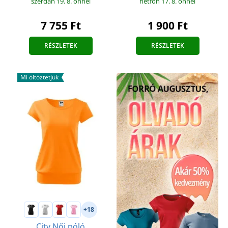
hétfőn 17. 8.
önnél
szerdán 19. 8.
önnél
1 900 Ft
7 755 Ft
RÉSZLETEK
RÉSZLETEK
Mi öltöztetjük
+18
City Női póló