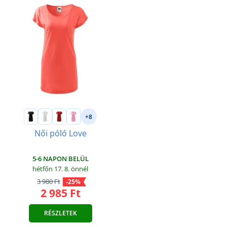
+8
Női póló Love
5-6 NAPON BELÜL
hétfőn 17. 8.
önnél
3 980 Ft
-25%
2 985 Ft
RÉSZLETEK