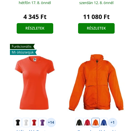
hétfőn 17. 8.
önnél
szerdán 12. 8.
önnél
4 345 Ft
11 080 Ft
RÉSZLETEK
RÉSZLETEK
Funkcionális
Mi öltöztetjük
+14
+1