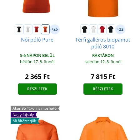
+26
+22
Női póló Pure
Férfi galléros biopamut
póló 8010
5-6 NAPON BELÜL
RAKTÁRON
hétfőn 17. 8.
önnél
szerdán 12. 8.
önnél
2 365 Ft
7 815 Ft
RÉSZLETEK
RÉSZLETEK
Akár 95 °C-on is mosható
Nagy fajsúly
Mi öltöztetjük