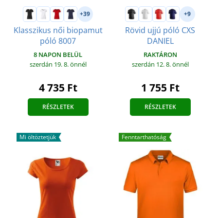
+39
+9
Klasszikus női biopamut
Rövid ujjú póló CXS
póló 8007
DANIEL
8 NAPON BELÜL
RAKTÁRON
szerdán 19. 8.
önnél
szerdán 12. 8.
önnél
4 735 Ft
1 755 Ft
RÉSZLETEK
RÉSZLETEK
Mi öltöztetjük
Fenntarthatóság