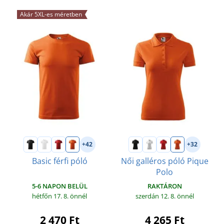
Akár 5XL-es méretben
+42
+32
Basic férfi póló
Női galléros póló Pique
Polo
5-6 NAPON BELÜL
RAKTÁRON
hétfőn 17. 8.
önnél
szerdán 12. 8.
önnél
2 470 Ft
4 265 Ft