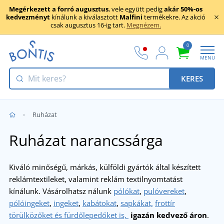
Megérkezett a forró augusztus
, vele együtt pedig
akár 50%-os
kedvezményt
kínálunk a kiválasztott
Malfini
termékekre. Az akció
csak augusztus 16-ig tart.
Megnézem.
0
MENU
KERES
Ruházat
Ruházat narancssárga
Kiváló minőségű, márkás, külföldi gyártók által készített
reklámtextileket, valamint reklám textilnyomtatást
kínálunk. Vásárolhatsz nálunk
pólókat
,
pulóvereket
,
pólóingeket
,
ingeket
,
kabátokat
,
sapkákat,
frottír
törülközőket és fürdőlepedőket is,
igazán kedvező áron
.