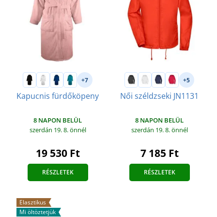
+7
+5
Kapucnis fürdőköpeny
Női széldzseki JN1131
8 NAPON BELÜL
8 NAPON BELÜL
szerdán 19. 8.
önnél
szerdán 19. 8.
önnél
19 530 Ft
7 185 Ft
RÉSZLETEK
RÉSZLETEK
Elasztikus
Mi öltöztetjük