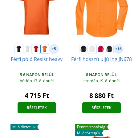
+5
+16
Férfi póló Resist heavy
Férfi hosszú ujjú ing JN678
5-6 NAPON BELÜL
8 NAPON BELÜL
hétfőn 17. 8.
önnél
szerdán 19. 8.
önnél
4 715 Ft
8 880 Ft
RÉSZLETEK
RÉSZLETEK
Mi öltöztetjük
Fenntarthatóság
Mi öltöztetjük