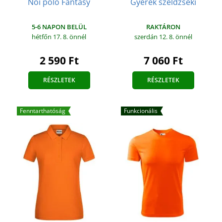
Női póló Fantasy
Gyerek széldzseki
5-6 NAPON BELÜL
RAKTÁRON
hétfőn 17. 8.
önnél
szerdán 12. 8.
önnél
2 590 Ft
7 060 Ft
RÉSZLETEK
RÉSZLETEK
Fenntarthatóság
Funkcionális