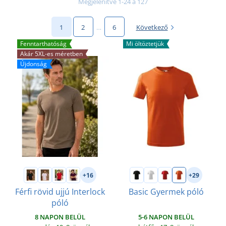
Megjelenítve 1-24 a 127
1
2
…
6
Következő
Fenntarthatóság
Mi öltöztetjük
Akár 5XL-es méretben
Újdonság
+16
+29
Férfi rövid ujjú Interlock
Basic Gyermek póló
póló
5-6 NAPON BELÜL
8 NAPON BELÜL