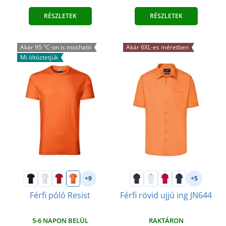
RÉSZLETEK
RÉSZLETEK
Akár 95 °C-on is mosható
Akár 6XL-es méretben
Mi öltöztetjük
+9
+5
Férfi póló Resist
Férfi rövid ujjú ing JN644
5-6 NAPON BELÜL
RAKTÁRON