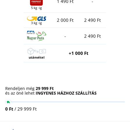
1 490 Ft
-
5 kg -ig
2 000 Ft
2 490 Ft
3 kg -ig
-
2 490 Ft
+1 000 Ft
utánvétel
Rendeljen még
29 999 Ft
és az öné lehet
INGYENES HÁZHOZ SZÁLLÍTÁS
0 Ft
/ 29 999 Ft