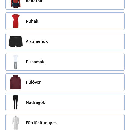
Kabátok
Ruhák
Alsóneműk
Pizsamák
Pulóver
Nadrágok
Fürdőköpenyek