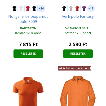
+24
+13
Női galléros biopamut
Férfi póló Fantasy
póló 8009
5-6 NAPON BELÜL
RAKTÁRON
hétfőn 17. 8.
önnél
szerdán 12. 8.
önnél
2 590 Ft
7 815 Ft
RÉSZLETEK
RÉSZLETEK
Akár 6XL-es méretben