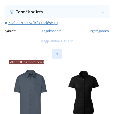
Termék szűrés
Kiválasztott szűrők törlése (1)
Ajánlott
Legolcsóbbtól
Legdrágábbtól
Megjelenítve 1-11 a 11
1
Akár 6XL-es méretben