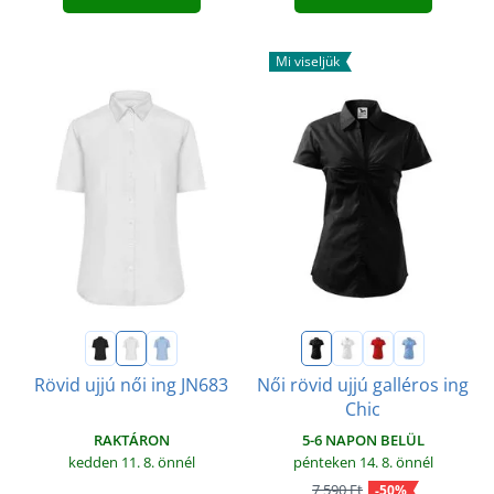
Mi viseljük
Rövid ujjú női ing JN683
Női rövid ujjú galléros ing
Chic
RAKTÁRON
5-6 NAPON BELÜL
kedden 11. 8.
önnél
pénteken 14. 8.
önnél
7 590 Ft
-50%