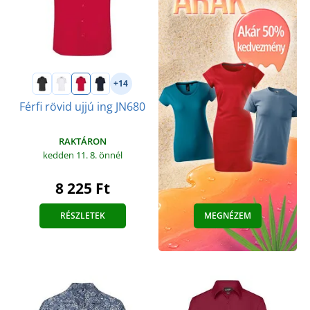
+14
Férfi rövid ujjú ing JN680
RAKTÁRON
kedden 11. 8.
önnél
8 225 Ft
RÉSZLETEK
MEGNÉZEM