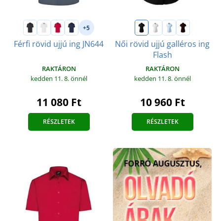
+5
Férfi rövid ujjú ing JN644
Női rövid ujjú galléros ing
Flash
RAKTÁRON
RAKTÁRON
kedden 11. 8.
önnél
kedden 11. 8.
önnél
11 080 Ft
10 960 Ft
RÉSZLETEK
RÉSZLETEK