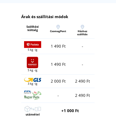
Árak és szállítási módok
Szállítási
költség
CsomagPont
Házhoz
szállítás
1 490 Ft
-
5 kg -ig
1 490 Ft
-
5 kg -ig
2 000 Ft
2 490 Ft
3 kg -ig
-
2 490 Ft
+1 000 Ft
utánvétel