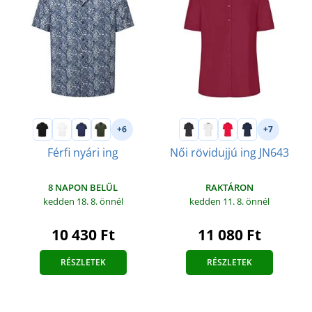
+6
+7
Férfi nyári ing
Női rövidujjú ing JN643
8 NAPON BELÜL
RAKTÁRON
kedden 18. 8.
önnél
kedden 11. 8.
önnél
10 430 Ft
11 080 Ft
RÉSZLETEK
RÉSZLETEK