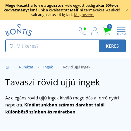
Megérkezett a forró augusztus
, vele együtt pedig
akár 50%-os
kedvezményt
kínálunk a kiválasztott
Malfini
termékekre. Az akció
csak augusztus 16-ig tart.
Megnézem.
0
MENU
KERES
Ruházat
Ingek
Rövid ujjú ingek
Tavaszi rövid ujjú ingek
Az elegáns rövid ujjú ingek kiváló megoldás a forró nyári
napokra.
Kínálatunkban számos darabot talál
különböző színben és méretben.