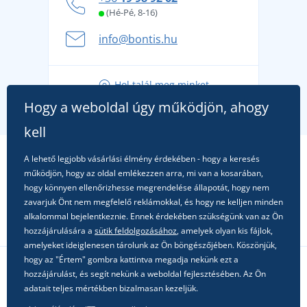
kényelmesen és biztonságosan
(Hé-Pé, 8-16)
A nyári kaland a csomagolással kezdődik - készüljön
info@bontis.hu
fel a gondtalan nyaralásra
Tippek friss outfitekhez a gondtalan nyárért
Hol talál meg minket
A kedvenc City póló főszerepben: outfitek minden
Hogy a weboldal úgy működjön, ahogy
alkalomra!
kell
A lehető legjobb vásárlási élmény érdekében - hogy a keresés
működjön, hogy az oldal emlékezzen arra, mi van a kosarában,
hogy könnyen ellenőrizhesse megrendelése állapotát, hogy nem
zavarjuk Önt nem megfelelő reklámokkal, és hogy ne kelljen minden
alkalommal bejelentkeznie. Ennek érdekében szükségünk van az Ön
hozzájárulására a
sütik feldolgozásához
, amelyek olyan kis fájlok,
amelyeket ideiglenesen tárolunk az Ön böngészőjében. Köszönjük,
hogy az "Értem" gombra kattintva megadja nekünk ezt a
hozzájárulást, és segít nekünk a weboldal fejlesztésében. Az Ön
Kövessen minket a közösségi hálózatokon
adatait teljes mértékben bizalmasan kezeljük.