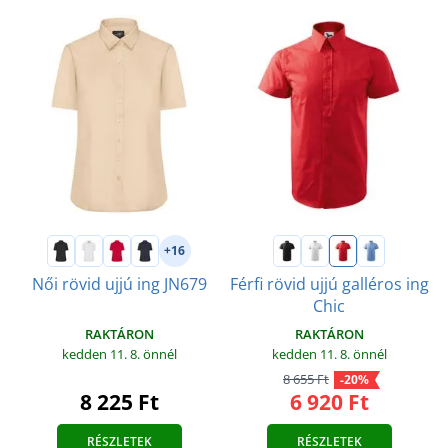
+16
Női rövid ujjú ing JN679
Férfi rövid ujjú galléros ing
Chic
RAKTÁRON
RAKTÁRON
kedden 11. 8.
önnél
kedden 11. 8.
önnél
8 655 Ft
-20%
8 225 Ft
6 920 Ft
RÉSZLETEK
RÉSZLETEK