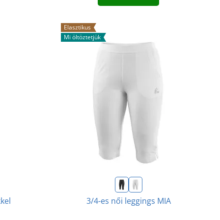
Elasztikus
Mi öltöztetjük
kel
3/4-es női leggings MIA