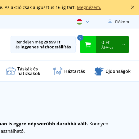
. Az akció csak augusztus 16-ig tart.
Megnézem.
Fiókom
0
0 Ft
Rendeljen még
29 999 Ft
és
ingyenes házhoz szállítás
ÁFA-val
Táskák és
Háztartás
Újdonságok
hátizsákok
ban is egyre népszerűbb darabbá vált.
Könnyen
használható.