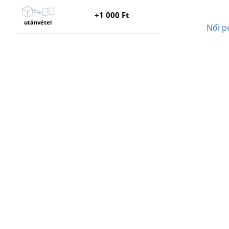
+1 000 Ft
utánvétel
Női p