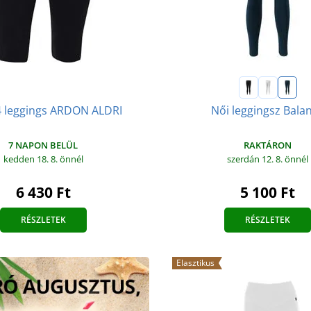
4 leggings ARDON ALDRI
Női leggingsz Bala
7 NAPON BELÜL
RAKTÁRON
kedden 18. 8.
önnél
szerdán 12. 8.
önnél
6 430 Ft
5 100 Ft
RÉSZLETEK
RÉSZLETEK
Elasztikus