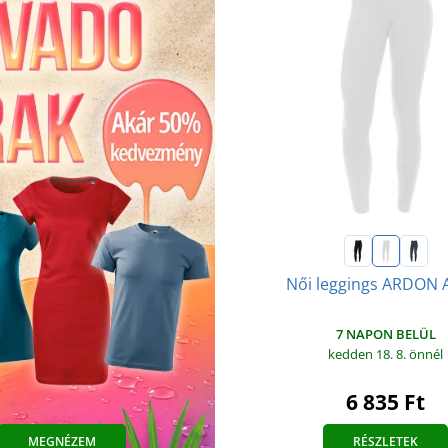
Női leggings ARDON 
7 NAPON BELÜL
kedden 18. 8.
önnél
6 835 Ft
RÉSZLETEK
MEGNÉZEM