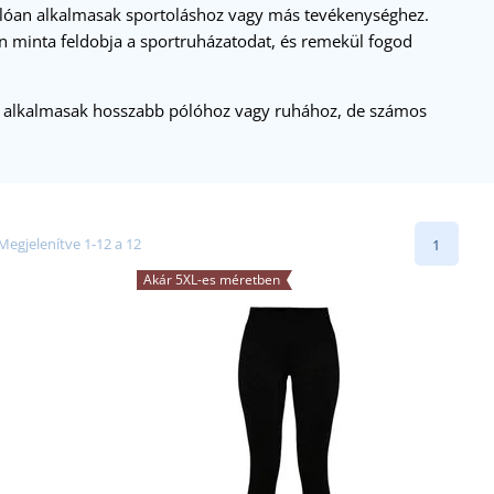
lóan alkalmasak sportoláshoz vagy más tevékenységhez.
rn minta feldobja a sportruházatodat, és remekül fogod
alkalmasak hosszabb pólóhoz vagy ruhához, de számos
Megjelenítve 1-12 a 12
1
Akár 5XL-es méretben