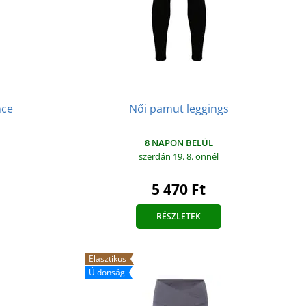
Női pamut leggings
nce
8 NAPON BELÜL
szerdán 19. 8.
önnél
5 470 Ft
RÉSZLETEK
Elasztikus
Újdonság