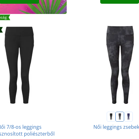
óság
ői 7/8-os leggings
Női leggings zsebek
sznosított poliészterből