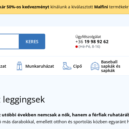
kár 50%-os kedvezményt
kínálunk a kiválasztott
Malfini
termékekre
Ügyfélszolgálat
+36
19 98 92 62
KERES
(Hé-Pé, 8-16)
Baseball
zat
Munkaruházat
Cipő
sapkák és
sapkák
 leggingsek
az utóbbi években nemcsak a nők, hanem a férfiak ruhatárá
 más darabokkal, emellett otthon és sportolás közben egyaránt 