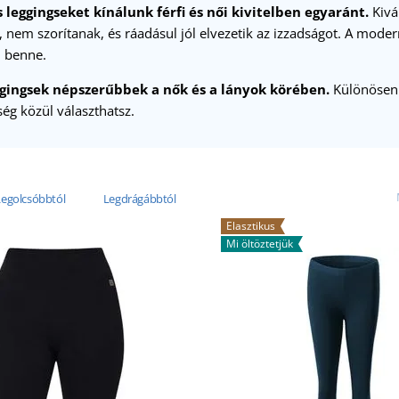
 leggingseket kínálunk férfi és női kivitelben egyaránt.
Kivá
nem szorítanak, és ráadásul jól elvezetik az izzadságot. A mode
 benne.
gingsek népszerűbbek a nők és a lányok körében.
Különösen 
ég közül választhatsz.
Legolcsóbbtól
Legdrágábbtól
Elasztikus
Mi öltöztetjük