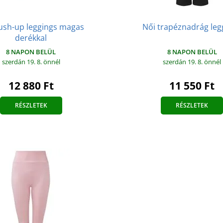
ush-up leggings magas
Női trapéznadrág leg
derékkal
8 NAPON BELÜL
8 NAPON BELÜL
szerdán 19. 8.
önnél
szerdán 19. 8.
önnél
11 550 Ft
12 880 Ft
RÉSZLETEK
RÉSZLETEK