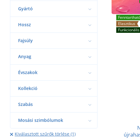
Gyártó
Fenntarthat
Elasztikus
Hossz
Funkcionális
Fajsúly
Anyag
Évszakok
Kollekció
Szabás
Mosási szimbólumok
N
Kiválasztott szűrők törlése (1)
újraha