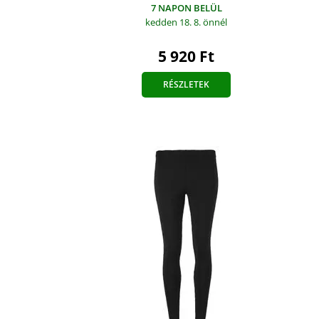
7 NAPON BELÜL
kedden 18. 8.
önnél
5 920 Ft
RÉSZLETEK