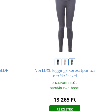
ALDRI
Női LUXE leggings keresztpántos
derékrésszel
8 NAPON BELÜL
szerdán 19. 8.
önnél
13 265 Ft
RÉSZLETEK