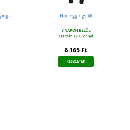
gings
Női leggings Jill
8 NAPON BELÜL
szerdán 19. 8.
önnél
6 165 Ft
RÉSZLETEK