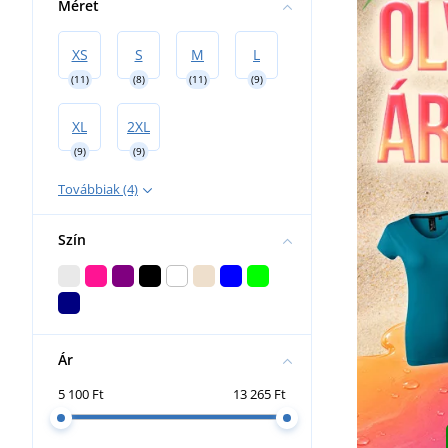
Méret
XS
S
M
L
(11)
(8)
(11)
(9)
XL
2XL
(9)
(9)
Továbbiak (4)
Szín
Ár
5 100 Ft
13 265 Ft