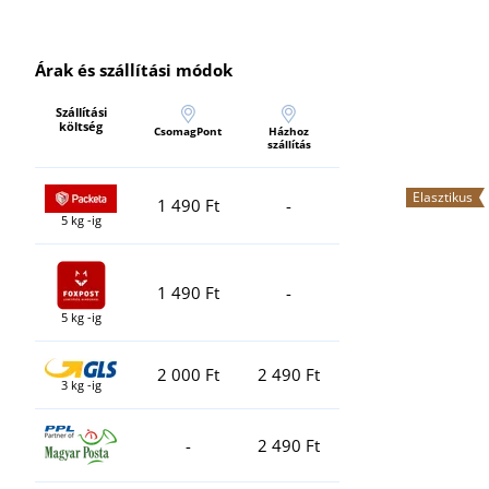
Árak és szállítási módok
Szállítási
költség
CsomagPont
Házhoz
szállítás
Elasztikus
1 490 Ft
-
5 kg -ig
1 490 Ft
-
5 kg -ig
2 000 Ft
2 490 Ft
3 kg -ig
-
2 490 Ft