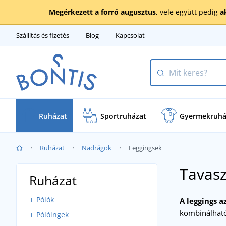
Megérkezett a forró augusztus
, vele együtt pedig
a
Szállítás és fizetés
Blog
Kapcsolat
Ruházat
Sportruházat
Gyermekruhá
Ruházat
Nadrágok
Leggingsek
Tavasz
Ruházat
Pólók
A leggings 
kombinálható
Pólóingek
Rövid ujjú pólók