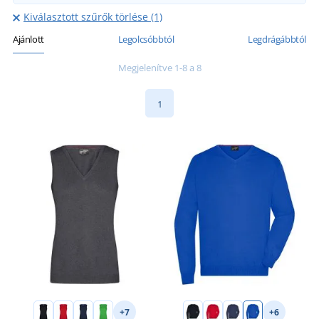
Kiválasztott szűrők törlése (1)
Ajánlott
Legolcsóbbtól
Legdrágábbtól
Megjelenítve 1-8 a 8
1
+7
+6