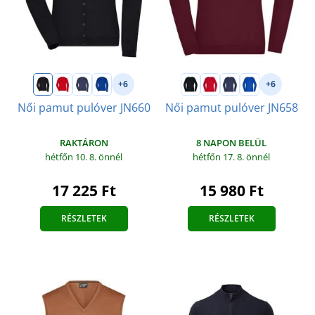
+6
+6
Női pamut pulóver JN660
Női pamut pulóver JN658
RAKTÁRON
8 NAPON BELÜL
hétfőn 10. 8.
önnél
hétfőn 17. 8.
önnél
17 225 Ft
15 980 Ft
RÉSZLETEK
RÉSZLETEK