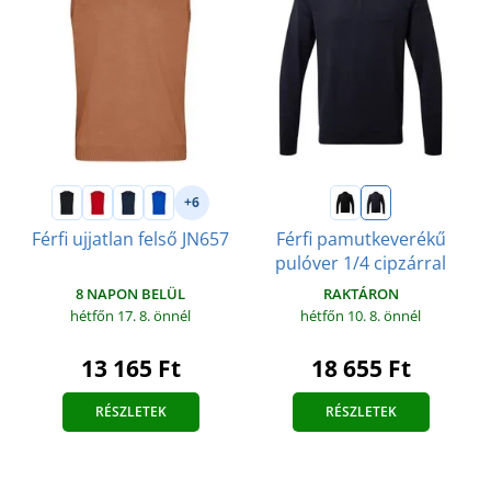
+6
Férfi ujjatlan felső JN657
Férfi pamutkeverékű
pulóver 1/4 cipzárral
8 NAPON BELÜL
RAKTÁRON
hétfőn 17. 8.
önnél
hétfőn 10. 8.
önnél
13 165 Ft
18 655 Ft
RÉSZLETEK
RÉSZLETEK