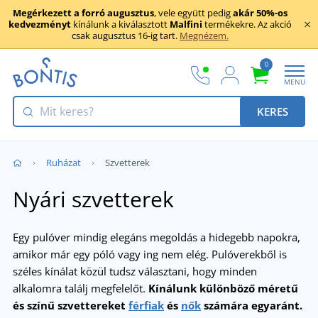
Megérkezett a forró augusztus
, vele együtt pedig
akár 50%-os
kedvezményt
kínálunk a kiválasztott
Malfini
termékekre. Az akció
csak augusztus 16-ig tart.
Megnézem.
0
MENU
KERES
Ruházat
Szvetterek
Nyári szvetterek
Egy pulóver mindig elegáns megoldás a hidegebb napokra,
amikor már egy póló vagy ing nem elég. Pulóverekből is
széles kínálat közül tudsz választani, hogy minden
alkalomra találj megfelelőt.
Kínálunk különböző méretű
és színű szvettereket
férfiak
és
nők
számára egyaránt.