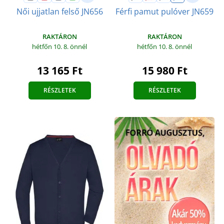
Női ujjatlan felső JN656
Férfi pamut pulóver JN659
RAKTÁRON
RAKTÁRON
hétfőn 10. 8.
önnél
hétfőn 10. 8.
önnél
13 165 Ft
15 980 Ft
RÉSZLETEK
RÉSZLETEK