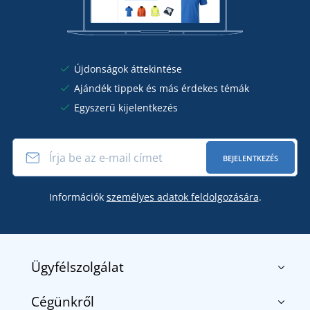
Újdonságok áttekintése
Ajándék tippek és más érdekes témák
Egyszerű kijelentkezés
BEJELENTKEZÉS
Információk
személyes adatok feldolgozására
.
Ügyfélszolgálat
Cégünkről
Kapcsolat