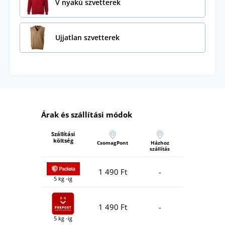
V nyakú szvetterek
Ujjatlan szvetterek
Árak és szállítási módok
Szállítási
költség
CsomagPont
Házhoz
szállítás
1 490 Ft
-
5 kg -ig
1 490 Ft
-
5 kg -ig