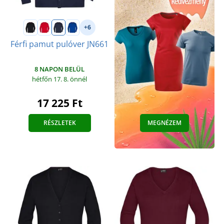
+6
Férfi pamut pulóver JN661
8 NAPON BELÜL
hétfőn 17. 8.
önnél
17 225 Ft
RÉSZLETEK
MEGNÉZEM