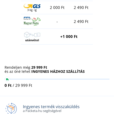
2 000 Ft
2 490 Ft
3 kg -ig
-
2 490 Ft
+1 000 Ft
utánvétel
Rendeljen még
29 999 Ft
és az öné lehet
INGYENES HÁZHOZ SZÁLLÍTÁS
0 Ft
/ 29 999 Ft
Ingyenes termék visszaküldés
a Packeta.hu segítségével