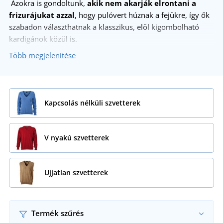
Azokra is gondoltunk,
akik nem akarják elrontani a
frizurájukat azzal
, hogy pulóvert húznak a fejükre, így ők
szabadon választhatnak a klasszikus, elöl kigombolható
kardigánok közül is.
Több megjelenítése
Kapcsolás nélküli szvetterek
V nyakú szvetterek
Ujjatlan szvetterek
Termék szűrés