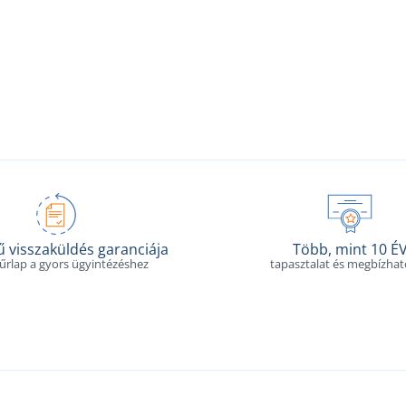
 visszaküldés garanciája
Több, mint 10 É
 űrlap a gyors ügyintézéshez
tapasztalat és megbízha