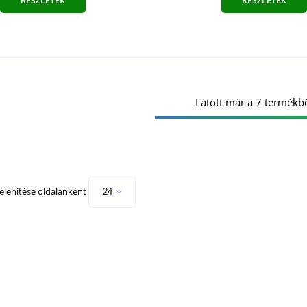
RÉSZLETEK
RÉSZLETEK
Látott már a 7 termékbő
lenítése oldalanként