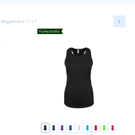
Megjelenítve 1-7 a 7
1
Funkcionális