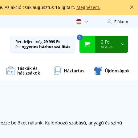
. Az akció csak augusztus 16-ig tart.
Megnézem.
Fiókom
0
0 Ft
Rendeljen még
29 999 Ft
és
ingyenes házhoz szállítás
ÁFA-val
Táskák és
Háztartás
Újdonságok
hátizsákok
ezze be őket nálunk. Különböző szabású, anyagú és színű