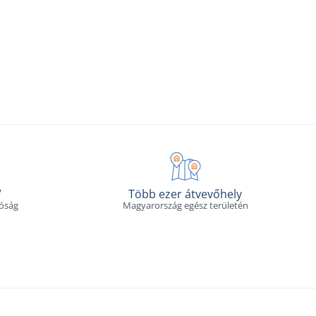
V
Több ezer átvevőhely
tóság
Magyarország egész területén