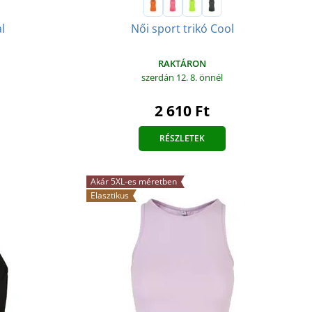
l
Női sport trikó Cool
RAKTÁRON
szerdán 12. 8.
önnél
2 610 Ft
RÉSZLETEK
Akár 5XL-es méretben
Elasztikus