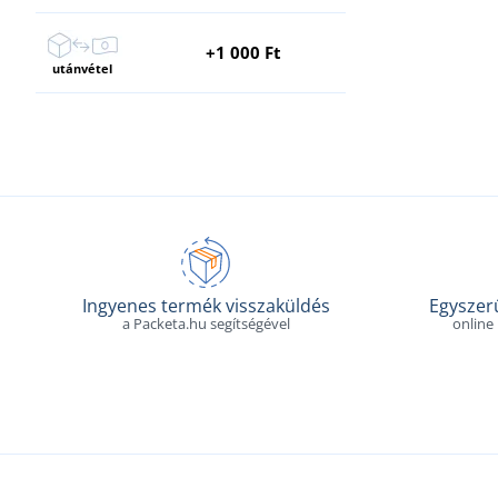
+1 000 Ft
utánvétel
Ingyenes termék visszaküldés
Egyszerű
a Packeta.hu segítségével
online