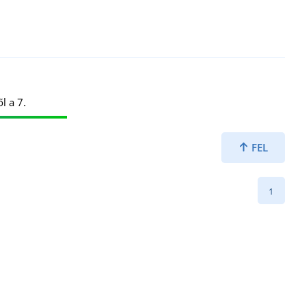
l a 7.
FEL
1