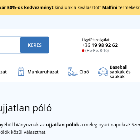
kár 50%-os kedvezményt
kínálunk a kiválasztott
Malfini
termékekre
Ügyfélszolgálat
+36
19 98 92 62
KERES
(Hé-Pé, 8-16)
Baseball
zat
Munkaruházat
Cipő
sapkák és
sapkák
ujjatlan póló
nyéből hiányoznak az
ujjatlan pólók
a meleg nyári napokra? Szer
ólók közül választhat.