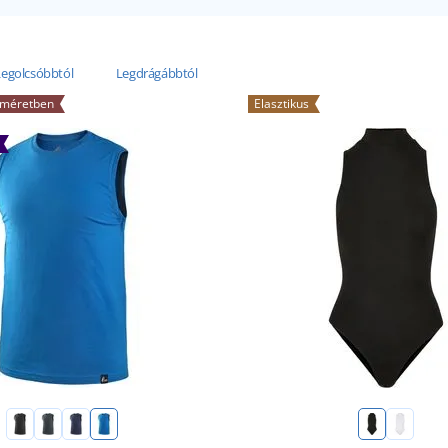
Legolcsóbbtól
Legdrágábbtól
 méretben
Elasztikus