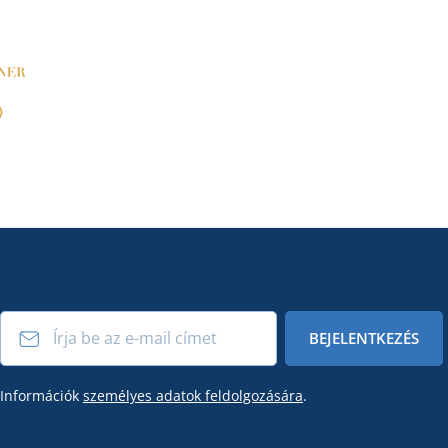
BEJELENTKEZÉS
Információk
személyes adatok feldolgozására
.