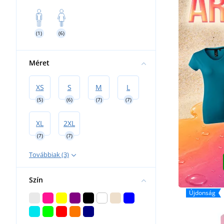
Tenyésztés
Törülközők és fürdőlepedők
Kenusok
Táskák és hátizsákok
(1)
(6)
Esküvő
Méret
XS
S
M
L
(5)
(6)
(7)
(7)
XL
2XL
(7)
(7)
Továbbiak (3)
Szín
Újdonság