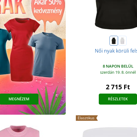
Női nyak körüli fel
8 NAPON BELÜL
szerdán 19. 8.
önnél
2 715 Ft
MEGNÉZEM
RÉSZLETEK
Elasztikus