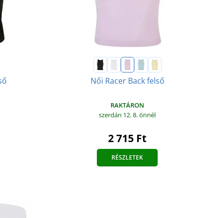
ső
Női Racer Back felső
RAKTÁRON
szerdán 12. 8.
önnél
2 715 Ft
RÉSZLETEK