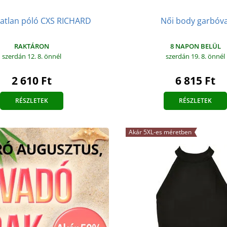
jjatlan póló CXS RICHARD
Női body garbóva
RAKTÁRON
8 NAPON BELÜL
szerdán 12. 8.
önnél
szerdán 19. 8.
önnél
2 610 Ft
6 815 Ft
RÉSZLETEK
RÉSZLETEK
Akár 5XL-es méretben