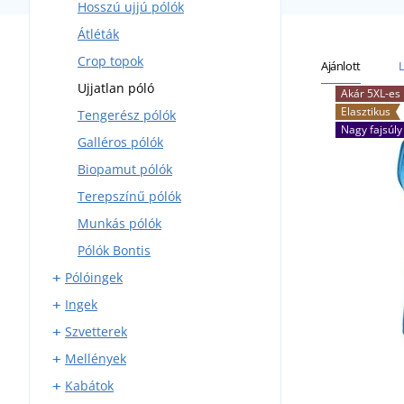
Hosszú ujjú pólók
Átléták
Crop topok
Ajánlott
Ujjatlan póló
Akár 5XL-es
Elasztikus
Tengerész pólók
Nagy fajsúly
Galléros pólók
Biopamut pólók
Terepszínű pólók
Munkás pólók
Pólók Bontis
Pólóingek
Ingek
Rövid ujjú pólóingek
Szvetterek
Hosszú ujjú pólóingek
Rövid ujjú ingek
Mellények
Hosszú ujjú ingek
Kapcsolás nélküli szvetterek
Kabátok
Flanel ingek
V nyakú szvetterek
Fleece mellények