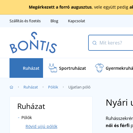
Megérkezett a forró augusztus
, vele együtt pedig
a
Szállítás és fizetés
Blog
Kapcsolat
Ruházat
Sportruházat
Gyermekruhá
Ruházat
Pólók
Ujjatlan póló
Nyári 
Ruházat
Pólók
Ruhásszekré
női és férfi
p
Rövid ujjú pólók