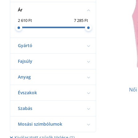
Ár
2 610 Ft
7 285 Ft
Gyártó
Fajsúly
Anyag
Női 
Évszakok
Szabás
Mosási szimbólumok
Kiválasztott szűrők törlése (1)