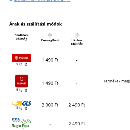
Árak és szállítási módok
Szállítási
költség
CsomagPont
Házhoz
szállítás
1 490 Ft
-
5 kg -ig
Termékek megje
1 490 Ft
-
5 kg -ig
2 000 Ft
2 490 Ft
3 kg -ig
-
2 490 Ft