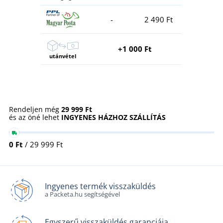
-
2 490 Ft
+1 000 Ft
utánvétel
Rendeljen még
29 999 Ft
és az öné lehet
INGYENES HÁZHOZ SZÁLLÍTÁS
0 Ft
/ 29 999 Ft
Ingyenes termék visszaküldés
a Packeta.hu segítségével
Egyszerű visszaküldés garanciája