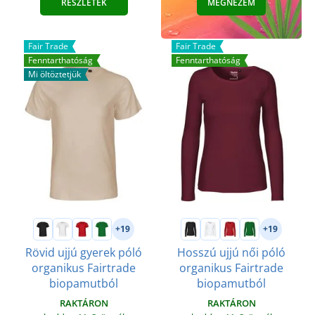
RÉSZLETEK
MEGNÉZEM
Fair Trade
Fair Trade
Fenntarthatóság
Fenntarthatóság
Mi öltöztetjük
+19
+19
Rövid ujjú gyerek póló
Hosszú ujjú női póló
organikus Fairtrade
organikus Fairtrade
biopamutból
biopamutból
RAKTÁRON
RAKTÁRON