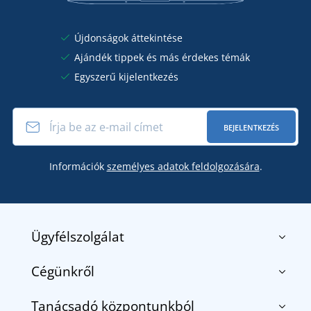
Újdonságok áttekintése
Ajándék tippek és más érdekes témák
Egyszerű kijelentkezés
BEJELENTKEZÉS
Információk
személyes adatok feldolgozására
.
Ügyfélszolgálat
Cégünkről
Kapcsolat
Általános szerződési feltételek
Tanácsadó központunkból
Rólunk