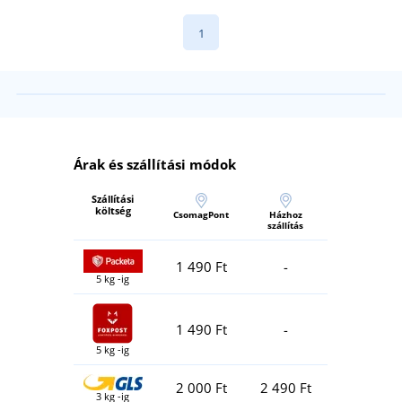
1
Árak és szállítási módok
Szállítási
költség
CsomagPont
Házhoz
szállítás
1 490 Ft
-
5 kg -ig
1 490 Ft
-
5 kg -ig
2 000 Ft
2 490 Ft
3 kg -ig