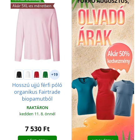
Akár 5XL-es méretben
+19
Hosszú ujjú férfi póló
organikus Fairtrade
biopamutból
RAKTÁRON
kedden 11. 8.
önnél
7 530 Ft