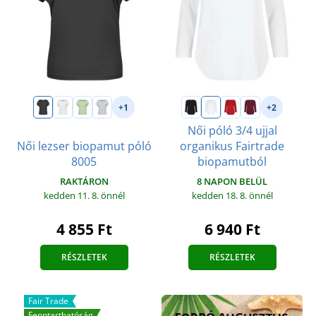
+1
+2
Női póló 3/4 ujjal
Női lezser biopamut póló
organikus Fairtrade
8005
biopamutból
RAKTÁRON
8 NAPON BELÜL
kedden 11. 8.
önnél
kedden 18. 8.
önnél
4 855 Ft
6 940 Ft
RÉSZLETEK
RÉSZLETEK
Fair Trade
Fenntarthatóság