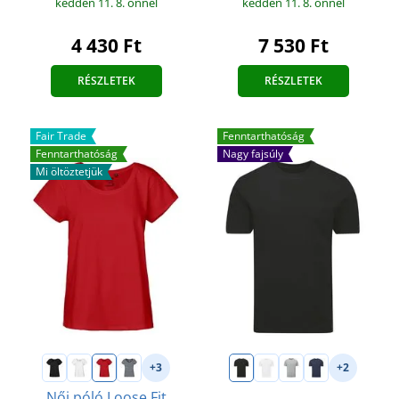
kedden 11. 8.
önnél
kedden 11. 8.
önnél
4 430 Ft
7 530 Ft
RÉSZLETEK
RÉSZLETEK
Fair Trade
Fenntarthatóság
Fenntarthatóság
Nagy fajsúly
Mi öltöztetjük
+3
+2
Női póló Loose Fit