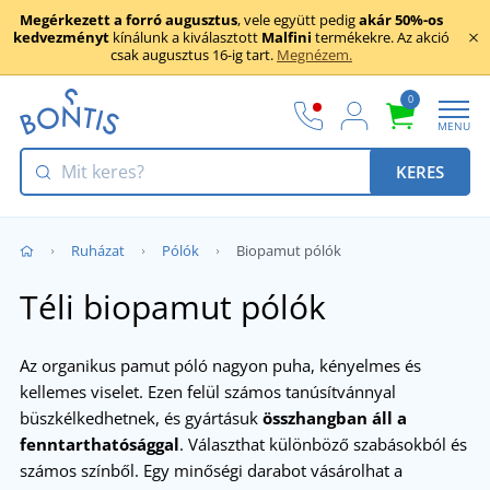
Megérkezett a forró augusztus
, vele együtt pedig
akár 50%-os
kedvezményt
kínálunk a kiválasztott
Malfini
termékekre. Az akció
csak augusztus 16-ig tart.
Megnézem.
0
MENU
KERES
Ruházat
Pólók
Biopamut pólók
Téli biopamut pólók
Az organikus pamut póló nagyon puha, kényelmes és
kellemes viselet. Ezen felül számos tanúsítvánnyal
büszkélkedhetnek, és gyártásuk
összhangban áll a
fenntarthatósággal
. Választhat különböző szabásokból és
számos színből. Egy minőségi darabot vásárolhat a