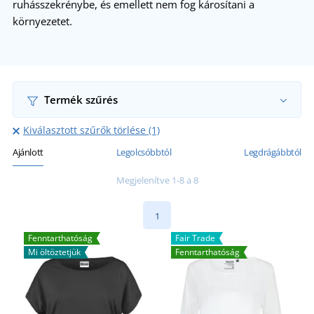
ruhásszekrénybe, és emellett nem fog károsítani a
környezetet.
Termék szűrés
Kiválasztott szűrők törlése (1)
Ajánlott
Legolcsóbbtól
Legdrágábbtól
Megjelenítve 1-8 a 8
1
Fenntarthatóság
Fair Trade
Mi öltöztetjük
Fenntarthatóság