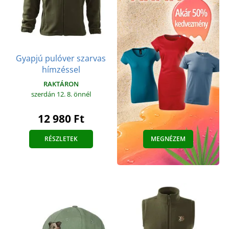
Gyapjú pulóver szarvas
hímzéssel
RAKTÁRON
szerdán 12. 8.
önnél
12 980 Ft
RÉSZLETEK
MEGNÉZEM