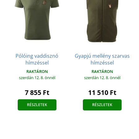
Pólóing vaddisznó
Gyapjú mellény szarvas
hímzéssel
hímzéssel
RAKTÁRON
RAKTÁRON
szerdán 12. 8.
önnél
szerdán 12. 8.
önnél
7 855 Ft
11 510 Ft
RÉSZLETEK
RÉSZLETEK