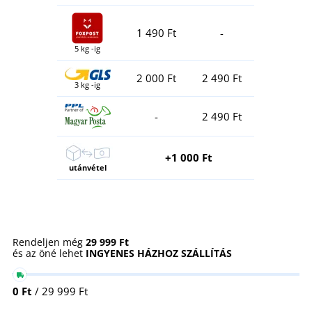
1 490 Ft
-
5 kg -ig
2 000 Ft
2 490 Ft
3 kg -ig
-
2 490 Ft
+1 000 Ft
utánvétel
Rendeljen még
29 999 Ft
és az öné lehet
INGYENES HÁZHOZ SZÁLLÍTÁS
0 Ft
/ 29 999 Ft