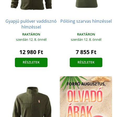
Gyapjú pulóver vaddisznó
Pólóing szarvas hímzéssel
hímzéssel
RAKTÁRON
RAKTÁRON
szerdán 12. 8.
önnél
szerdán 12. 8.
önnél
7 855 Ft
12 980 Ft
RÉSZLETEK
RÉSZLETEK