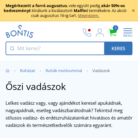
Megérkezett a forró augusztus
, vele együtt pedig
akár 50%-os
kedvezményt
kínálunk a kiválasztott
Malfini
termékekre. Az akció
csak augusztus 16-ig tart.
Megnézem.
0
MENU
KERES
Ruházat
Ruhák motívummal
Vadászok
Őszi vadászok
Lelkes vadász vagy, vagy ajándékot keresel apukádnak,
nagyapádnak, esetleg vadászbarátodnak? Tekintsd meg
stílusos vadász- és erdészruházatainkat hivatásos és amatőr
vadászok és természetkedvelők számára egyaránt.