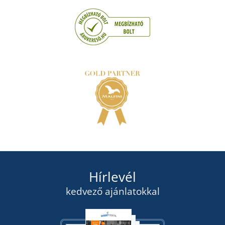
Hírlevél
kedvező ajánlatokkal