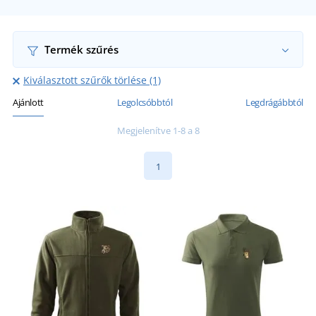
Termék szűrés
Kiválasztott szűrők törlése (1)
Ajánlott
Legolcsóbbtól
Legdrágábbtól
Megjelenítve 1-8 a 8
1