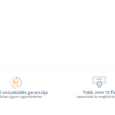
 visszaküldés garanciája
Több, mint 10 É
 űrlap a gyors ügyintézéshez
tapasztalat és megbízha