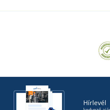
Hírlevél
kedvező ajá