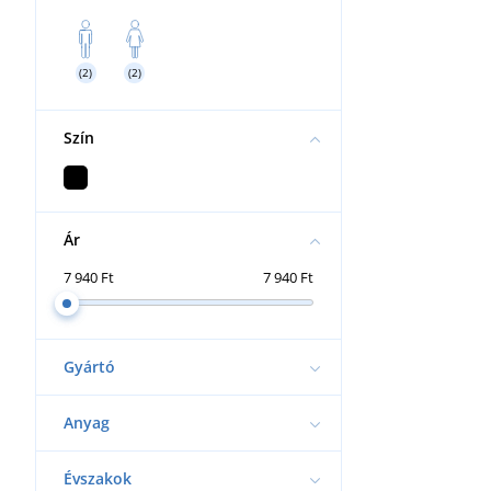
Törülközők és fürdőlepedők
Táskák és hátizsákok
(2)
(2)
Szín
Ár
7 940 Ft
7 940 Ft
Gyártó
Anyag
Évszakok