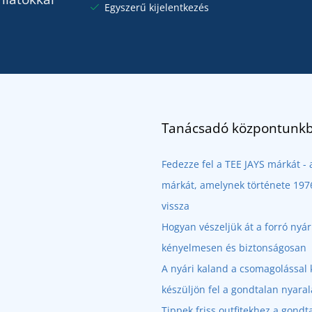
Egyszerű kijelentkezés
Tanácsadó központunkb
Fedezze fel a TEE JAYS márkát 
márkát, amelynek története 1976
vissza
Hogyan vészeljük át a forró nyá
kényelmesen és biztonságosan
A nyári kaland a csomagolással 
készüljön fel a gondtalan nyaral
Tippek friss outfitekhez a gondt