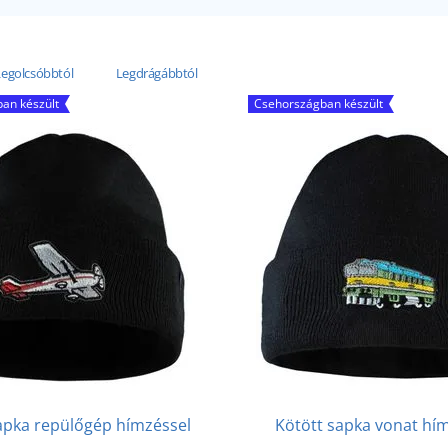
Legolcsóbbtól
Legdrágábbtól
an készült
Csehországban készült
apka repülőgép hímzéssel
Kötött sapka vonat hí