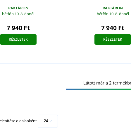
RAKTÁRON
RAKTÁRON
hétfőn 10. 8.
önnél
hétfőn 10. 8.
önnél
7 940 Ft
7 940 Ft
RÉSZLETEK
RÉSZLETEK
Látott már a 2 termékbő
lenítése oldalanként