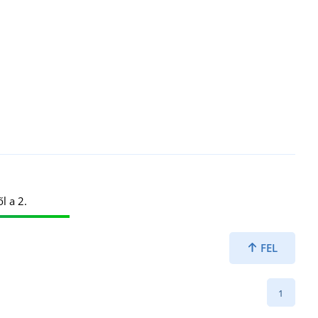
l a 2.
FEL
1