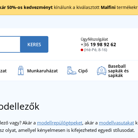
kár 50%-os kedvezményt
kínálunk a kiválasztott
Malfini
termékekre
Ügyfélszolgálat
+36
19 98 92 62
KERES
(Hé-Pé, 8-16)
Baseball
zat
Munkaruházat
Cipő
sapkák és
sapkák
odellezők
lező vagy? Akár a
modellrepülőgépeket
, akár a
modellvasutakat
k
lsz olyat, amellyel kényelmesen is kifejezheted egyedi stílusodat.