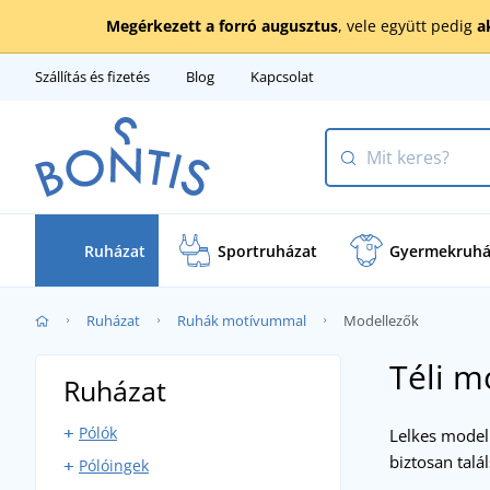
Megérkezett a forró augusztus
, vele együtt pedig
a
Szállítás és fizetés
Blog
Kapcsolat
Ruházat
Sportruházat
Gyermekruhá
Ruházat
Ruhák motívummal
Modellezők
Téli m
Ruházat
Pólók
Lelkes model
biztosan talá
Pólóingek
Rövid ujjú pólók