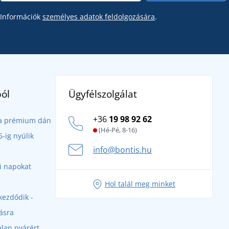
Információk
személyes adatok feldolgozására
.
Ügyfélszolgálat
ól
+36
19 98 92 62
- a prémium dán
(Hé-Pé, 8-16)
-ig nyúlik
info@bontis.hu
ri napokat
Hol talál meg minket
kezdődik -
ásra
alan nyárért