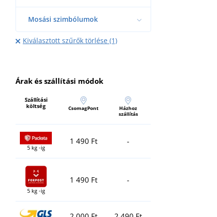
Mosási szimbólumok
Kiválasztott szűrők törlése (1)
Árak és szállítási módok
Szállítási
költség
CsomagPont
Házhoz
szállítás
1 490 Ft
-
5 kg -ig
1 490 Ft
-
5 kg -ig
2 000 Ft
2 490 Ft