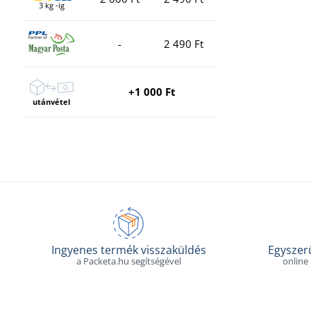
3 kg -ig
-
2 490 Ft
+1 000 Ft
utánvétel
Ingyenes termék visszaküldés
Egyszerű
a Packeta.hu segítségével
online