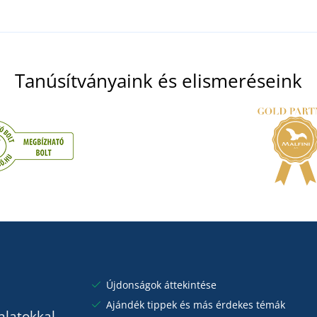
Tanúsítványaink és elismeréseink
Újdonságok áttekintése
Ajándék tippek és más érdekes témák
nlatokkal