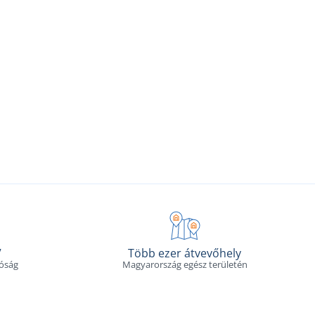
V
Több ezer átvevőhely
tóság
Magyarország egész területén