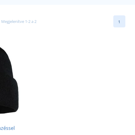
Megjelenítve 1-2 a 2
1
mzéssel