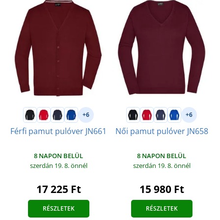
+6
+6
Férfi pamut pulóver JN661
Női pamut pulóver JN658
8 NAPON BELÜL
8 NAPON BELÜL
szerdán 19. 8.
önnél
szerdán 19. 8.
önnél
17 225 Ft
15 980 Ft
RÉSZLETEK
RÉSZLETEK