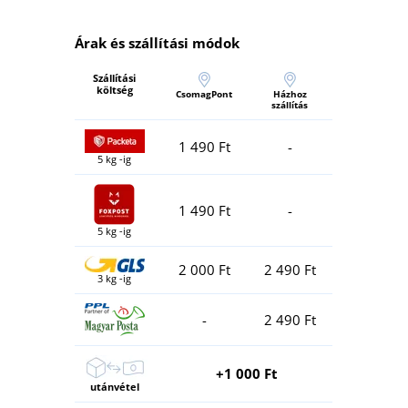
Árak és szállítási módok
Szállítási
költség
CsomagPont
Házhoz
szállítás
1 490 Ft
-
5 kg -ig
1 490 Ft
-
5 kg -ig
2 000 Ft
2 490 Ft
3 kg -ig
-
2 490 Ft
+1 000 Ft
utánvétel