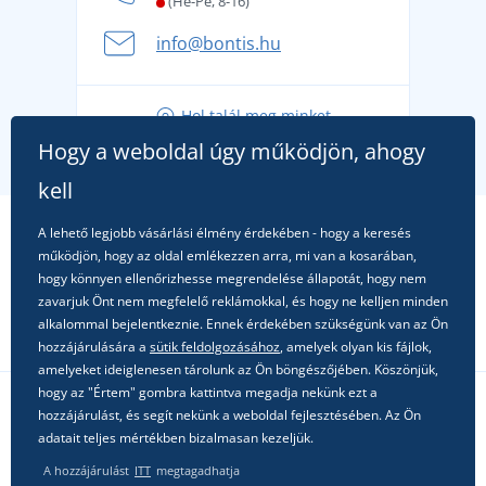
(Hé-Pé, 8-16)
A nyári kaland a csomagolással kezdődik - készüljön
info@bontis.hu
fel a gondtalan nyaralásra
Tippek friss outfitekhez a gondtalan nyárért
Hol talál meg minket
A kedvenc City póló főszerepben: outfitek minden
Hogy a weboldal úgy működjön, ahogy
alkalomra!
kell
A lehető legjobb vásárlási élmény érdekében - hogy a keresés
működjön, hogy az oldal emlékezzen arra, mi van a kosarában,
hogy könnyen ellenőrizhesse megrendelése állapotát, hogy nem
zavarjuk Önt nem megfelelő reklámokkal, és hogy ne kelljen minden
alkalommal bejelentkeznie. Ennek érdekében szükségünk van az Ön
hozzájárulására a
sütik feldolgozásához
, amelyek olyan kis fájlok,
amelyeket ideiglenesen tárolunk az Ön böngészőjében. Köszönjük,
hogy az "Értem" gombra kattintva megadja nekünk ezt a
hozzájárulást, és segít nekünk a weboldal fejlesztésében. Az Ön
Kövessen minket a közösségi hálózatokon
adatait teljes mértékben bizalmasan kezeljük.
A hozzájárulást
ITT
megtagadhatja