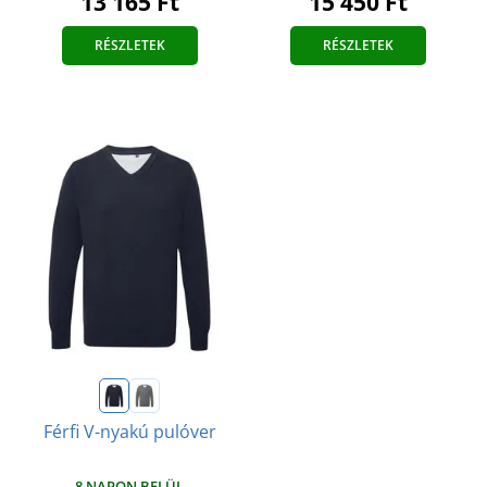
13 165 Ft
15 450 Ft
RÉSZLETEK
RÉSZLETEK
Férfi V-nyakú pulóver
8 NAPON BELÜL