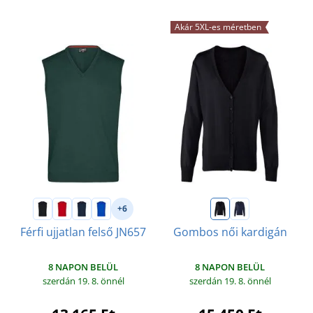
Akár 5XL-es méretben
+6
Férfi ujjatlan felső JN657
Gombos női kardigán
8 NAPON BELÜL
8 NAPON BELÜL
szerdán 19. 8.
önnél
szerdán 19. 8.
önnél