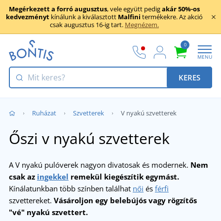
Megérkezett a forró augusztus
, vele együtt pedig
akár 50%-os
kedvezményt
kínálunk a kiválasztott
Malfini
termékekre. Az akció
csak augusztus 16-ig tart.
Megnézem.
0
MENU
KERES
Ruházat
Szvetterek
V nyakú szvetterek
Őszi v nyakú szvetterek
A V nyakú pulóverek nagyon divatosak és modernek.
Nem
csak az
ingekkel
remekül kiegészítik egymást.
Kínálatunkban több színben találhat
női
és
férfi
szvettereket.
Vásároljon egy belebújós vagy rögzítős
"vé" nyakú szvettert.