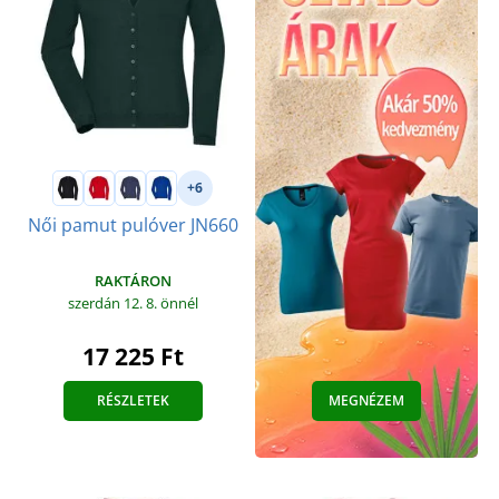
+6
Női pamut pulóver JN660
RAKTÁRON
szerdán 12. 8.
önnél
17 225 Ft
RÉSZLETEK
MEGNÉZEM