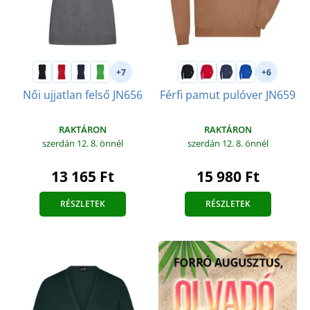
+7
+6
Női ujjatlan felső JN656
Férfi pamut pulóver JN659
RAKTÁRON
RAKTÁRON
szerdán 12. 8.
önnél
szerdán 12. 8.
önnél
13 165 Ft
15 980 Ft
RÉSZLETEK
RÉSZLETEK