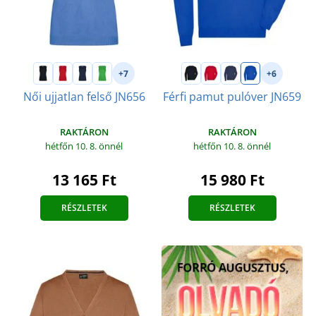
+7
+6
Női ujjatlan felső JN656
Férfi pamut pulóver JN659
RAKTÁRON
RAKTÁRON
hétfőn 10. 8.
önnél
hétfőn 10. 8.
önnél
13 165 Ft
15 980 Ft
RÉSZLETEK
RÉSZLETEK