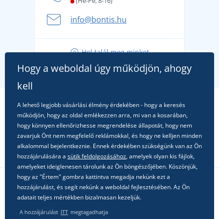
(Hé-Pé, 8-16)
A nyári kaland a csomagolással kezdődik - készüljön
info@bontis.hu
fel a gondtalan nyaralásra
Tippek friss outfitekhez a gondtalan nyárért
Hol talál meg minket
A kedvenc City póló főszerepben: outfitek minden
Hogy a weboldal úgy működjön, ahogy
alkalomra!
kell
A lehető legjobb vásárlási élmény érdekében - hogy a keresés
működjön, hogy az oldal emlékezzen arra, mi van a kosarában,
hogy könnyen ellenőrizhesse megrendelése állapotát, hogy nem
zavarjuk Önt nem megfelelő reklámokkal, és hogy ne kelljen minden
alkalommal bejelentkeznie. Ennek érdekében szükségünk van az Ön
hozzájárulására a
sütik feldolgozásához
, amelyek olyan kis fájlok,
amelyeket ideiglenesen tárolunk az Ön böngészőjében. Köszönjük,
hogy az "Értem" gombra kattintva megadja nekünk ezt a
hozzájárulást, és segít nekünk a weboldal fejlesztésében. Az Ön
Kövessen minket a közösségi hálózatokon
adatait teljes mértékben bizalmasan kezeljük.
A hozzájárulást
ITT
megtagadhatja