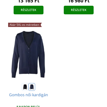
13 165 Ft
16 980 Ft
RÉSZLETEK
RÉSZLETEK
Akár 5XL-es méretben
Gombos női kardigán
8 NAPON BELÜL