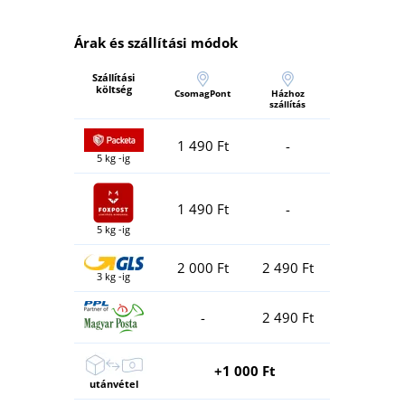
Árak és szállítási módok
Szállítási
költség
CsomagPont
Házhoz
szállítás
1 490 Ft
-
5 kg -ig
1 490 Ft
-
5 kg -ig
2 000 Ft
2 490 Ft
3 kg -ig
-
2 490 Ft
+1 000 Ft
utánvétel