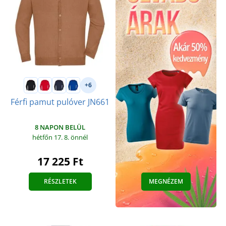
+6
Férfi pamut pulóver JN661
8 NAPON BELÜL
hétfőn 17. 8.
önnél
17 225 Ft
RÉSZLETEK
MEGNÉZEM