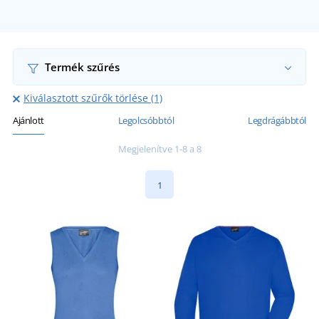
Termék szűrés
Kiválasztott szűrők törlése (1)
Ajánlott
Legolcsóbbtól
Legdrágábbtól
Megjelenítve 1-8 a 8
1