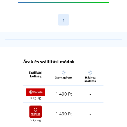
1
Árak és szállítási módok
Szállítási
költség
CsomagPont
Házhoz
szállítás
1 490 Ft
-
5 kg -ig
1 490 Ft
-
5 kg -ig