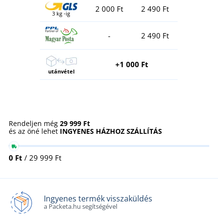
2 000 Ft
2 490 Ft
3 kg -ig
-
2 490 Ft
+1 000 Ft
utánvétel
Rendeljen még
29 999 Ft
és az öné lehet
INGYENES HÁZHOZ SZÁLLÍTÁS
0 Ft
/ 29 999 Ft
Ingyenes termék visszaküldés
a Packeta.hu segítségével