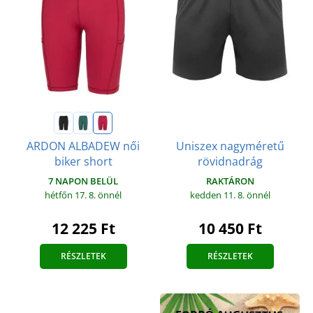
Uniszex nagyméretű
ARDON ALBADEW női
rövidnadrág
biker short
RAKTÁRON
7 NAPON BELÜL
kedden 11. 8.
önnél
hétfőn 17. 8.
önnél
10 450 Ft
12 225 Ft
RÉSZLETEK
RÉSZLETEK