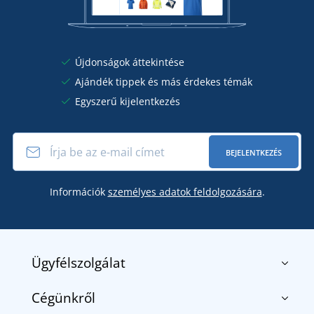
Újdonságok áttekintése
Ajándék tippek és más érdekes témák
Egyszerű kijelentkezés
BEJELENTKEZÉS
Információk
személyes adatok feldolgozására
.
Ügyfélszolgálat
Cégünkről
Kapcsolat