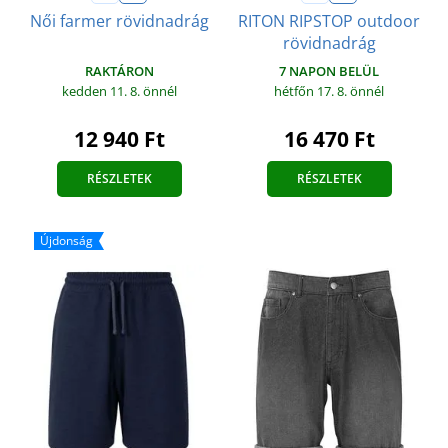
Női farmer rövidnadrág
RITON RIPSTOP outdoor
rövidnadrág
RAKTÁRON
7 NAPON BELÜL
kedden 11. 8.
önnél
hétfőn 17. 8.
önnél
12 940 Ft
16 470 Ft
RÉSZLETEK
RÉSZLETEK
Újdonság