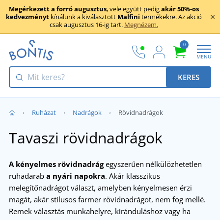
Megérkezett a forró augusztus
, vele együtt pedig
akár 50%-os
kedvezményt
kínálunk a kiválasztott
Malfini
termékekre. Az akció
csak augusztus 16-ig tart.
Megnézem.
0
MENU
KERES
Ruházat
Nadrágok
Rövidnadrágok
Tavaszi rövidnadrágok
A kényelmes rövidnadrág
egyszerűen nélkülözhetetlen
ruhadarab
a nyári napokra
. Akár klasszikus
melegítőnadrágot választ, amelyben kényelmesen érzi
magát, akár stílusos farmer rövidnadrágot, nem fog mellé.
Remek választás munkahelyre, kiránduláshoz vagy ha