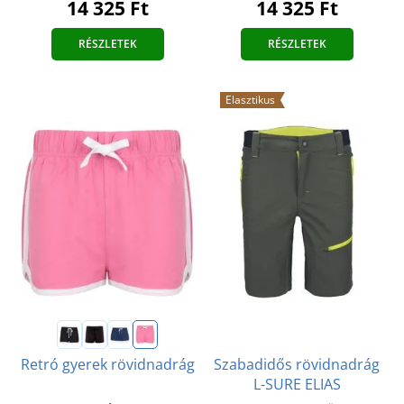
14 325 Ft
14 325 Ft
RÉSZLETEK
RÉSZLETEK
Elasztikus
Szabadidős rövidnadrág
Retró gyerek rövidnadrág
L-SURE ELIAS