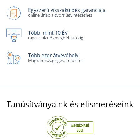
Egyszerű visszaküldés garanciája
online űrlap a gyors ügyintézéshez
Több, mint 10 ÉV
tapasztalat és megbízhatóság
Több ezer átvevőhely
Magyarország egész területén
Tanúsítványaink és elismeréseink