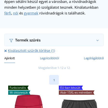
éppen sétálni készül egyet a városban, a rövidnadrágok
minden helyzetben jó szolgálatot tesznek. Kínálatunkban
férfi
,
női
és
gyermek
rövidnadrágok is találhatók.
Termék szűrés
Kiválasztott szűrők törlése (1)
Ajánlott
Legolcsóbbtól
Legdrágábbtól
Megjelenítve 1-12 a 12
1
Funkcionális
EU-ban készült
Mi öltöztetjük
Akár 15XL-es méretben