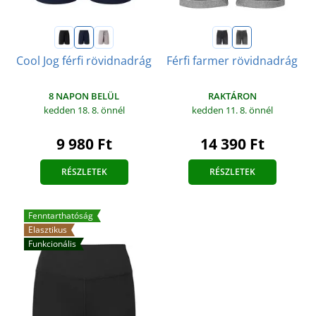
Cool Jog férfi rövidnadrág
Férfi farmer rövidnadrág
8 NAPON BELÜL
RAKTÁRON
kedden 18. 8.
önnél
kedden 11. 8.
önnél
9 980 Ft
14 390 Ft
RÉSZLETEK
RÉSZLETEK
Fenntarthatóság
Elasztikus
Funkcionális