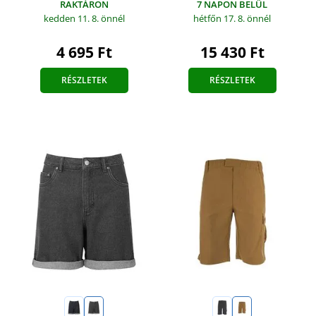
RAKTÁRON
7 NAPON BELÜL
kedden 11. 8.
önnél
hétfőn 17. 8.
önnél
4 695 Ft
15 430 Ft
RÉSZLETEK
RÉSZLETEK