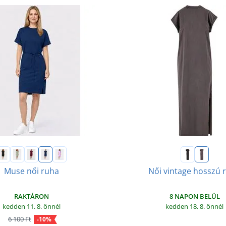
Muse női ruha
Női vintage hosszú 
RAKTÁRON
8 NAPON BELÜL
kedden 11. 8.
önnél
kedden 18. 8.
önnél
6 100 Ft
-10%