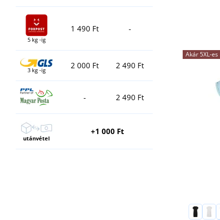
1 490 Ft
-
5 kg -ig
Akár 5XL-es
2 000 Ft
2 490 Ft
3 kg -ig
-
2 490 Ft
+1 000 Ft
utánvétel