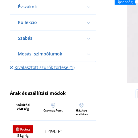
Újdonság
Évszakok
Kollekció
Szabás
Mosási szimbólumok
Kiválasztott szűrők törlése (1)
Árak és szállítási módok
Szállítási
költség
CsomagPont
Házhoz
szállítás
1 490 Ft
-
5 kg -ig