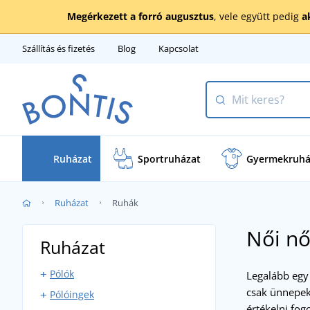
Megérkezett a forró augusztus
, vele együtt pedig
a
Szállítás és fizetés
Blog
Kapcsolat
Ruházat
Sportruházat
Gyermekruhá
Ruházat
Ruhák
Női nő
Ruházat
Pólók
Legalább egy
csak ünnepek 
Pólóingek
Rövid ujjú pólók
értékelni fo