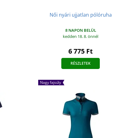
Női nyári ujjatlan pólóruha
8 NAPON BELÜL
kedden 18. 8.
önnél
6 775 Ft
RÉSZLETEK
Nagy fajsúly