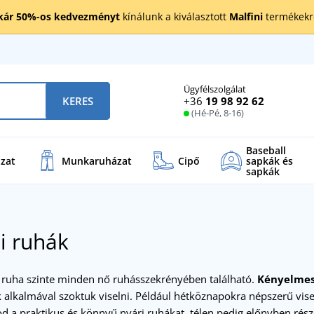
kár 50%-os kedvezményt
kínálunk a kiválasztott
Malfini
termékekre
Ügyfélszolgálat
+36
19 98 92 62
KERES
(Hé-Pé, 8-16)
Baseball
zat
Munkaruházat
Cipő
sapkák és
sapkák
i ruhák
 ruha szinte minden nő ruhásszekrényében található.
Kényelmese
alkalmával szoktuk viselni. Például hétköznapokra népszerű vise
god a praktikus és könnyű
nyári ruhákat
, télen pedig előnyben rés