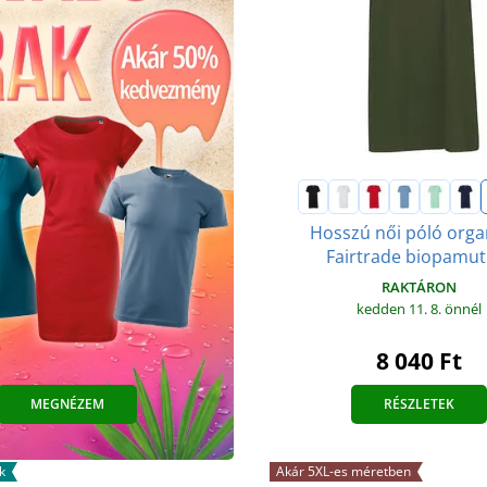
Hosszú női póló orga
Fairtrade biopamut
RAKTÁRON
kedden 11. 8.
önnél
8 040 Ft
MEGNÉZEM
RÉSZLETEK
k
Akár 5XL-es méretben