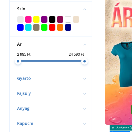
Szín
Ár
2 985 Ft
24 590 Ft
Gyártó
Fajsúly
Anyag
Kapucni
Mi öltöztetjü