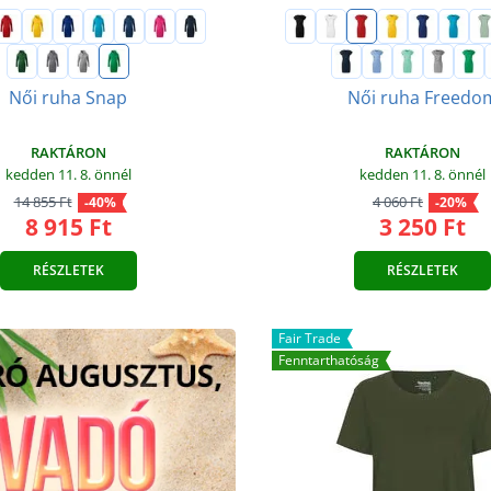
Női ruha Snap
Női ruha Freedo
RAKTÁRON
RAKTÁRON
kedden 11. 8.
önnél
kedden 11. 8.
önnél
14 855 Ft
4 060 Ft
-40%
-20%
8 915 Ft
3 250 Ft
RÉSZLETEK
RÉSZLETEK
Fair Trade
Fenntarthatóság