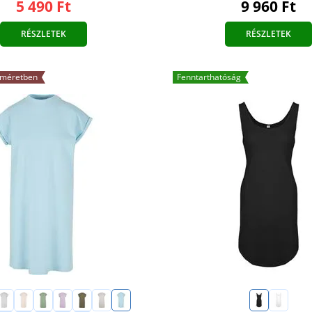
5 490 Ft
9 960 Ft
RÉSZLETEK
RÉSZLETEK
 méretben
Fenntarthatóság