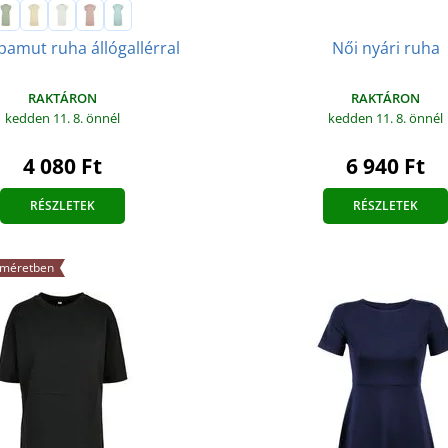
Női nyári ruha
pamut ruha állógallérral
RAKTÁRON
RAKTÁRON
kedden 11. 8.
önnél
kedden 11. 8.
önnél
6 940 Ft
4 080 Ft
RÉSZLETEK
RÉSZLETEK
 méretben