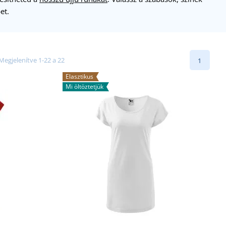
et.
Megjelenítve 1-22 a 22
1
Elasztikus
Mi öltöztetjük