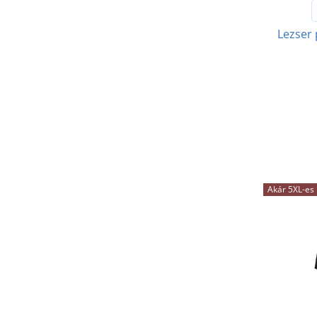
Lezser 
Akár 5XL-es