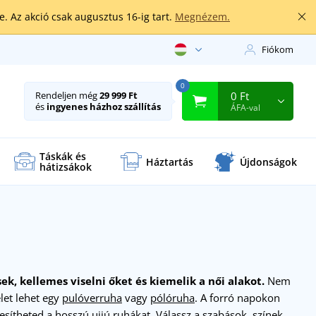
. Az akció csak augusztus 16-ig tart.
Megnézem.
Fiókom
0
0 Ft
Rendeljen még
29 999 Ft
és
ingyenes házhoz szállítás
ÁFA-val
Táskák és
Háztartás
Újdonságok
hátizsákok
k, kellemes viselni őket és kiemelik a női alakot.
Nem
let lehet egy
pulóverruha
vagy
pólóruha
. A forró napokon
zesítheted a
hosszú ujjú ruhákat
. Válassz a szabások, színek