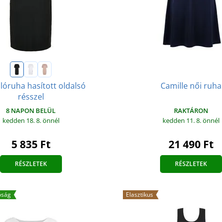
lóruha hasított oldalsó
Camille női ruha
résszel
8 NAPON BELÜL
RAKTÁRON
kedden 18. 8.
önnél
kedden 11. 8.
önnél
5 835 Ft
21 490 Ft
RÉSZLETEK
RÉSZLETEK
óság
Elasztikus