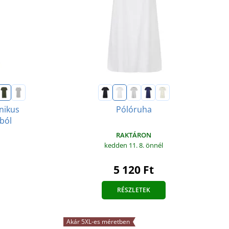
nikus
Pólóruha
ból
RAKTÁRON
kedden 11. 8.
önnél
5 120 Ft
RÉSZLETEK
Akár 5XL-es méretben