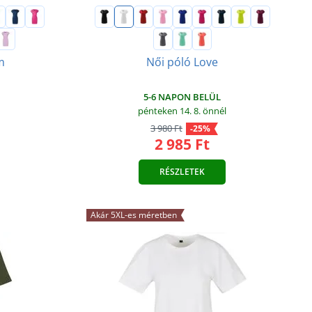
m
Női póló Love
5-6 NAPON BELÜL
pénteken 14. 8.
önnél
3 980 Ft
-25%
2 985 Ft
RÉSZLETEK
Akár 5XL-es méretben