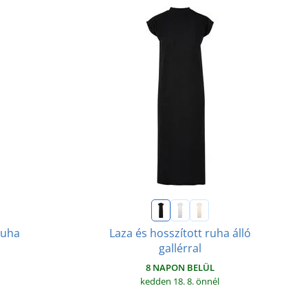
ruha
Laza és hosszított ruha álló
gallérral
8 NAPON BELÜL
kedden 18. 8.
önnél