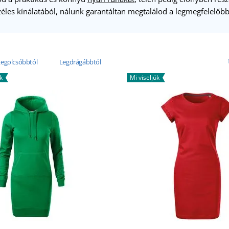
éles kínálatából, nálunk garantáltan megtalálod a legmegfelelőbb
Legolcsóbbtól
Legdrágábbtól
k
Mi viseljük