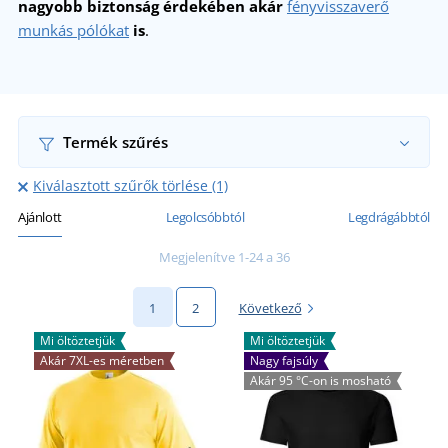
nagyobb biztonság érdekében akár
fényvisszaverő
munkás pólókat
is
.
Termék szűrés
Kiválasztott szűrők törlése (1)
Ajánlott
Legolcsóbbtól
Legdrágábbtól
Megjelenítve 1-24 a 36
1
2
Következő
Mi öltöztetjük
Mi öltöztetjük
Akár 7XL-es méretben
Nagy fajsúly
Akár 95 °C-on is mosható