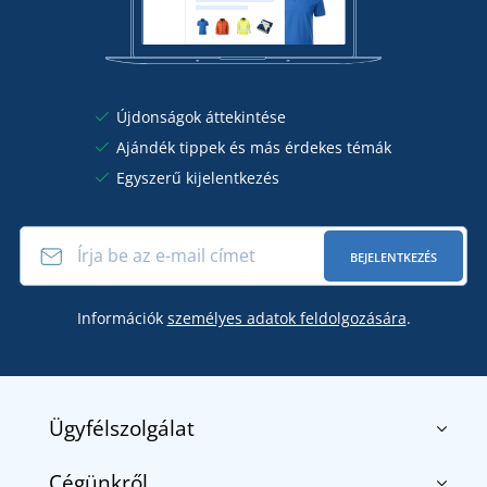
Újdonságok áttekintése
Ajándék tippek és más érdekes témák
Egyszerű kijelentkezés
BEJELENTKEZÉS
Információk
személyes adatok feldolgozására
.
Ügyfélszolgálat
Cégünkről
Kapcsolat