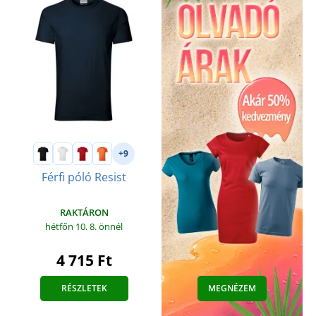
+9
Férfi póló Resist
RAKTÁRON
hétfőn 10. 8.
önnél
4 715 Ft
RÉSZLETEK
MEGNÉZEM