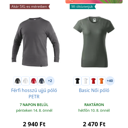
Akár 5XL-es méretben
Mi öltöztetjük
+2
+40
Férfi hosszú ujjú póló
Basic Női póló
PETR
RAKTÁRON
7 NAPON BELÜL
hétfőn 10. 8.
önnél
pénteken 14. 8.
önnél
2 470 Ft
2 940 Ft