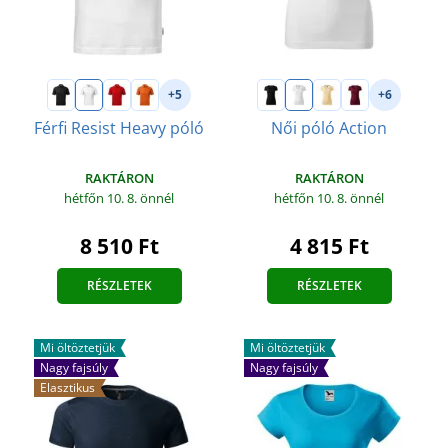
+5
+6
Férfi Resist Heavy póló
Női póló Action
RAKTÁRON
RAKTÁRON
hétfőn 10. 8.
önnél
hétfőn 10. 8.
önnél
8 510 Ft
4 815 Ft
RÉSZLETEK
RÉSZLETEK
Mi öltöztetjük
Mi öltöztetjük
Nagy fajsúly
Nagy fajsúly
Elasztikus