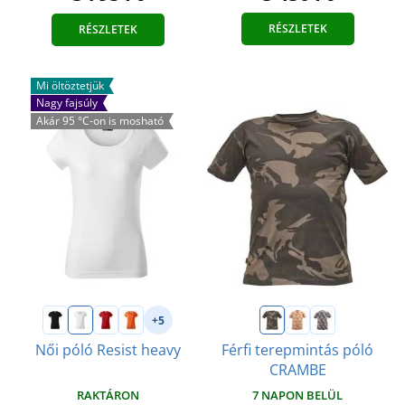
RÉSZLETEK
RÉSZLETEK
Mi öltöztetjük
Nagy fajsúly
Akár 95 °C-on is mosható
+5
Női póló Resist heavy
Férfi terepmintás póló
CRAMBE
RAKTÁRON
7 NAPON BELÜL