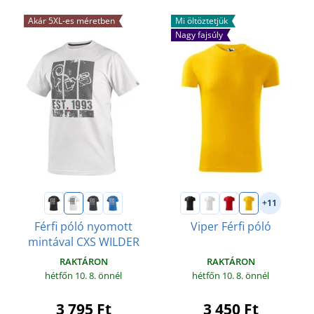
Akár 5XL-es méretben
Mi öltöztetjük
Nagy fajsúly
+11
Férfi póló nyomott
Viper Férfi póló
mintával CXS WILDER
RAKTÁRON
RAKTÁRON
hétfőn 10. 8.
önnél
hétfőn 10. 8.
önnél
3 450 Ft
3 795 Ft