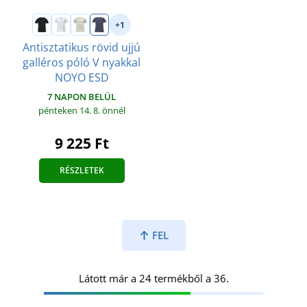
+1
Antisztatikus rövid ujjú
galléros póló V nyakkal
NOYO ESD
7 NAPON BELÜL
pénteken 14. 8.
önnél
9 225 Ft
RÉSZLETEK
FEL
Látott már a 24 termékből a 36.