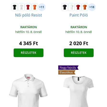
+11
+18
Női póló Resist
Paint Póló
RAKTÁRON
RAKTÁRON
hétfőn 10. 8.
önnél
hétfőn 10. 8.
önnél
4 345 Ft
2 020 Ft
RÉSZLETEK
RÉSZLETEK
Nagy fajsúly
Elasztikus