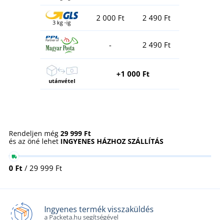
2 000 Ft
2 490 Ft
3 kg -ig
-
2 490 Ft
+1 000 Ft
utánvétel
Rendeljen még
29 999 Ft
és az öné lehet
INGYENES HÁZHOZ SZÁLLÍTÁS
0 Ft
/ 29 999 Ft
Ingyenes termék visszaküldés
a Packeta.hu segítségével