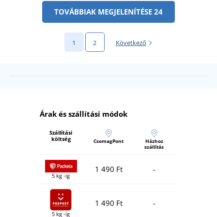
TOVÁBBIAK MEGJELENÍTÉSE 24
1
2
Következő
Árak és szállítási módok
Szállítási
költség
CsomagPont
Házhoz
szállítás
1 490 Ft
-
5 kg -ig
1 490 Ft
-
5 kg -ig