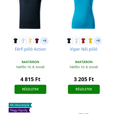
+6
+9
Férfi póló Action
Viper Női póló
RAKTÁRON
RAKTÁRON
hétfőn 10. 8.
önnél
hétfőn 10. 8.
önnél
4 815 Ft
3 205 Ft
RÉSZLETEK
RÉSZLETEK
Mi öltöztetjük
Nagy fajsúly