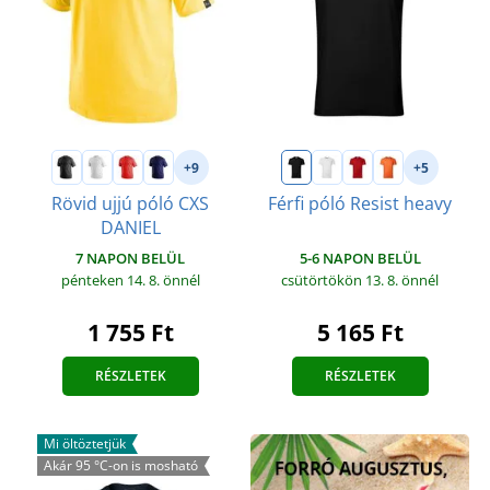
+9
+5
Rövid ujjú póló CXS
Férfi póló Resist heavy
DANIEL
5-6 NAPON BELÜL
7 NAPON BELÜL
csütörtökön 13. 8.
önnél
pénteken 14. 8.
önnél
5 165 Ft
1 755 Ft
RÉSZLETEK
RÉSZLETEK
Mi öltöztetjük
Akár 95 °C-on is mosható