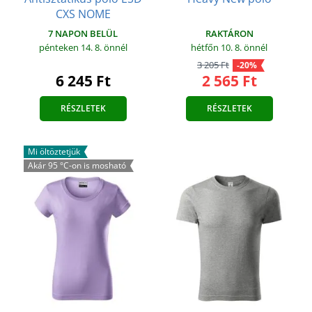
CXS NOME
RAKTÁRON
7 NAPON BELÜL
hétfőn 10. 8.
önnél
pénteken 14. 8.
önnél
3 205 Ft
-20%
2 565 Ft
6 245 Ft
RÉSZLETEK
RÉSZLETEK
Mi öltöztetjük
Akár 95 °C-on is mosható