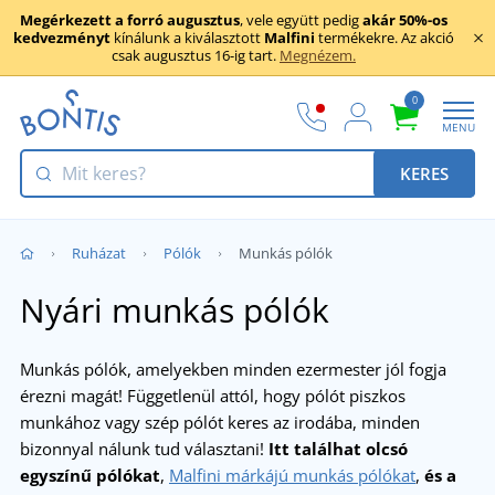
Megérkezett a forró augusztus
, vele együtt pedig
akár 50%-os
kedvezményt
kínálunk a kiválasztott
Malfini
termékekre. Az akció
csak augusztus 16-ig tart.
Megnézem.
0
MENU
KERES
Ruházat
Pólók
Munkás pólók
Nyári munkás pólók
Munkás pólók, amelyekben minden ezermester jól fogja
érezni magát! Függetlenül attól, hogy pólót piszkos
munkához vagy szép pólót keres az irodába, minden
bizonnyal nálunk tud választani!
Itt találhat olcsó
egyszínű pólókat
,
Malfini márkájú munkás pólókat
,
és a