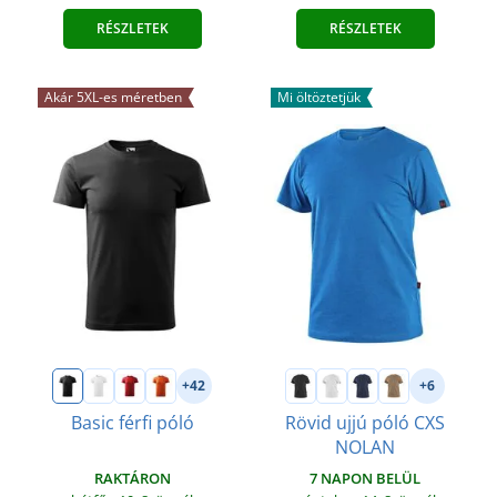
RÉSZLETEK
RÉSZLETEK
Akár 5XL-es méretben
Mi öltöztetjük
+42
+6
Basic férfi póló
Rövid ujjú póló CXS
NOLAN
RAKTÁRON
7 NAPON BELÜL