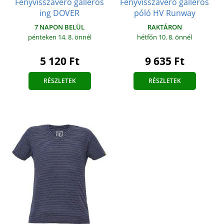
Fényvisszaverő galléros
Fényvisszaverő galléros
ing DOVER
póló HV Runway
7 NAPON BELÜL
RAKTÁRON
pénteken 14. 8.
önnél
hétfőn 10. 8.
önnél
5 120 Ft
9 635 Ft
RÉSZLETEK
RÉSZLETEK