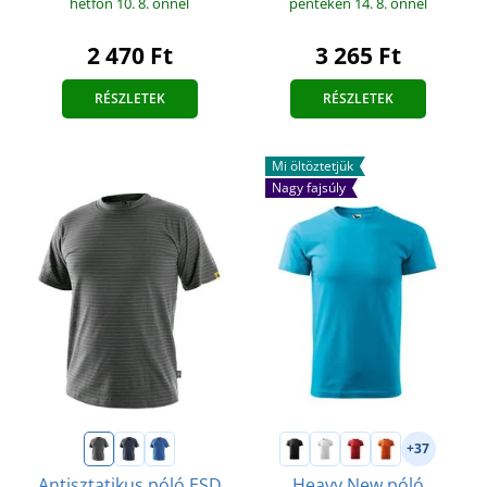
hétfőn 10. 8.
önnél
pénteken 14. 8.
önnél
2 470 Ft
3 265 Ft
RÉSZLETEK
RÉSZLETEK
Mi öltöztetjük
Nagy fajsúly
+37
Antisztatikus póló ESD
Heavy New póló